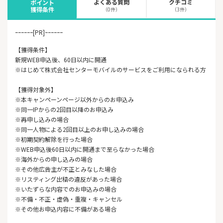
よくある質問
クチコミ
ポイント
獲得条件
（0件）
（3件）
ｰｰｰｰｰｰ[PR]ｰｰｰｰｰｰ
【獲得条件】
新規WEB申込後、60日以内に開通
※はじめて株式会社センターモバイルのサービスをご利用になられる方
【獲得対象外】
※本キャンペーンページ以外からのお申込み
※同一IPからの2回目以降のお申込み
※再申し込みの場合
※同一人物による2回目以上のお申し込みの場合
※初期契約解除を行った場合
※WEB申込後60日以内に開通まで至らなかった場合
※海外からの申し込みの場合
※その他広告主が不正とみなした場合
※リスティング出稿の違反があった場合
※いたずらな内容でのお申込みの場合
※不備・不正・虚偽・重複・キャンセル
※その他お申込内容に不備がある場合