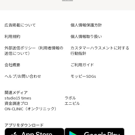
パソコンやスマートフォン、ゲーム機、プリンターなど複数台
を接続しても高速回線をキープ。
自宅でも外出先でもストレスなくインターネットを楽しめま
す。
広告掲載について
個人情報保護方針
・自宅の固定回線代わりに！
利用規約
個人情報取り扱い
備え付けのWiFIの回線が弱い事は多々あります。
無制限の高速WiFIを自宅のWiFIとして使えばストレスフリー。
外部送信ポリシー（利用者情報の
カスタマーハラスメントに対する
送信について）
行動指針
・旅行・長距離移動に！
自動的に速い回線つながるので移動中でもストレスフリー。
会社概要
ご利用ガイド
スマホの電波が届かないエリアでも繋がるかも？
ヘルプ/お問い合わせ
モッピーSDGs
外でも家でも使いたい方はポケット型Wi-Fiタイプ、
ご自宅で高速回線を使うならホームルータータイプがお勧めで
す。
関連メディア
studio15 times
ラボル
資金調達プロ
エニピル
ON-CLINIC（オンクリニック）
アプリをダウンロード