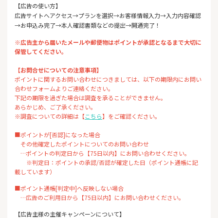
【広告の使い方】
広告サイトへアクセス→プランを選択→お客様情報入力→入力内容確認
→お申込み完了→本人確認書類などの提出→開通完了！
※広告主から届いたメールや郵便物はポイントが承認となるまで大切に
保管してください。
【お問合せについての注意事項】
ポイントに関するお問い合わせにつきましては、以下の期限内にお問い
合わせフォームよりご連絡ください。
下記の期限を過ぎた場合は調査を承ることができません。
あらかじめ、ご了承ください。
※調査についての詳細は【
こちら
】をご確認ください。
■ポイントが[否認]になった場合
その他確定したポイントについてのお問い合わせ
…ポイントの判定日から【75日以内】にお問い合わせください。
※判定日：ポイントの承認/否認が確定した日（ポイント通帳に記
載しています）
■ポイント通帳[判定中]へ反映しない場合
…広告のご利用日から【75日以内】にお問い合わせください。
【広告主様の主催キャンペーンについて】