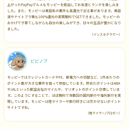
上がったPayPayグルメもモッピーを経由してお友達とランチを楽しみま
した。また、モッピーは美容系の案件も高還元で出る事があります。美容
液やナイトブラ等も100%還元の実質無料でGETできました。モッピーの
おかげで子育てしながらも自分の楽しみができ、日々の生活が豊かになり
ました。
（インスタグラマー）
ピピノブ
モッピーではクレジットカードやFX、新電力への切替など、1件あたりの
ポイント数が大きな案件を狙って参加しています。貯めたポイントはANA
やJALといった航空会社のマイルや、マリオットのポイント交換していま
す。このようにすることで、ほぼ無料で年数回の国内旅行や海外旅行を実
現しています。モッピーは陸マイラーや旅行好きには欠かせないポイント
サイトですね。
（陸マイラー/ブロガー）