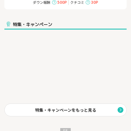
新規契約なら28,200円キャッシュバックのキャンペーンを実施中
500P
30P
ダウン報酬
クチコミ
です。
□■PLAIO WiMAXが選ばれる理由□■
特集・キャンペーン
・快適・快速！ストレスフリー！
データ容量無制限で気にせず使える！
・速い回線に自動でつながる3つのネットワーク
・工事不要！届いたその日から利用可能
□■PLAIO WiMAXはこんな時に便利です□■
・外出先でネットし放題！
ポケットWiFiなら持ち運び自由。
高速回線で外でも思う存分インターネットを利用できます。
・テレワーク・ノマドワークに！
通信速度が良く、電波も途切れる事なく使用できるので自宅、
特集・キャンペーンをもっと見る
カフェでの作業はもちろん、新幹線の移動中でもお仕事いただ
けます。
・複数同時接続に！