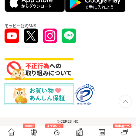
モッピー公式SNS
© CERES INC.
3000P
まずはここ
黒字還元も
09