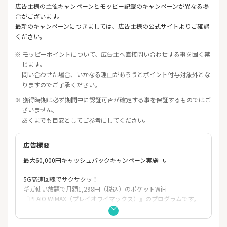
広告主様の主催キャンペーンとモッピー記載のキャンペーンが異なる場
合がございます。
最新のキャンペーンにつきましては、広告主様の公式サイトよりご確認
ください。
※ モッピーポイントについて、広告主へ直接問い合わせする事を固く禁
じます。
問い合わせた場合、いかなる理由があろうとポイント付与対象外とな
りますのでご了承ください。
※ 獲得時期は必ず期間中に認証可否が確定する事を保証するものではご
ざいません。
あくまでも目安としてご参考にしてください。
広告概要
最大60,000円キャッシュバックキャンペーン実施中。
5G高速回線でサクサクッ！
ギガ使い放題で月額1,298円（税込）のポケットWiFi
『PLAIO WiMAX（プレイオワイマックス）』のプログラムです。
乗り換えなら最大60,000円キャッシュバック。