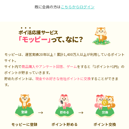
既に会員の方は
こちらからログイン
ポイ活応援サービス
「モッピー」
って、なに？
モッピーは、運営実績20年以上！累計
1,400万人
以上が利用しているポイント
サイト。
サイト内で
商品購入やアンケート回答、ゲーム
をすると「1ポイント=1円」の
ポイントが貯まっていきます。
貯めたポイントは、
現金やお好きな他社ポイントに交換
することができま
す。
モッピーに登録
ポイント貯める
ポイント交換