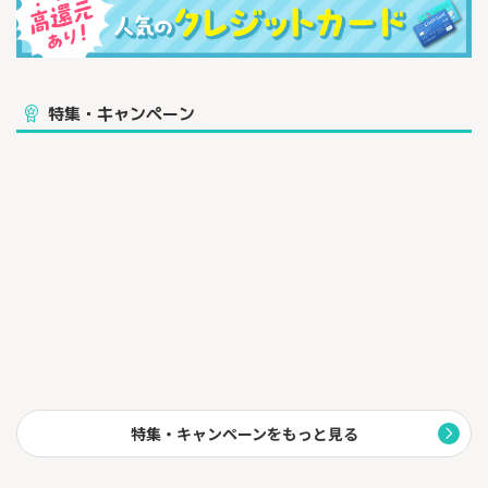
式ホームページをご確認ください。
（２）ご利用可能枠が最大500万円
※所定の審査があります
特集・キャンペーン
（３）ビジネスカードながら、様々な方が利用可能！ポイ活ユー
ザーのあなたも対象！！
▼こんな方にオススメ
・フリーランス、個人事業主の方
・副業で事業収入を得ている方
・小規模店舗経営者
・スタートアップ企業の方
しかも、お申込み時は個人口座・法人口座のご選択可能で登記簿
謄本・決算書は不要で、約1週間で発行！
設立したての事業主の方もスムーズにお申込みが可能です。
（４）対象の個人カードと2枚持ちし、条件達成すると特定の加盟
店で≪最大2.0％ポイント≫還元！
<2枚持ちカード(例)>
三井住友カード(NL)
特集・キャンペーンをもっと見る
三井住友カードゴールド(NL)
三井住友カード プラチナプリファード