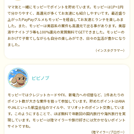
ママ友と一緒にモッピーでポイントを貯めています。モッピーは1P=1円
で分かりやすく、高還元が多くてお友達にも紹介しやすいです。最近盛り
上がったPayPayグルメもモッピーを経由してお友達とランチを楽しみま
した。また、モッピーは美容系の案件も高還元で出る事があります。美容
液やナイトブラ等も100%還元の実質無料でGETできました。モッピーの
おかげで子育てしながらも自分の楽しみができ、日々の生活が豊かになり
ました。
（インスタグラマー）
ピピノブ
モッピーではクレジットカードやFX、新電力への切替など、1件あたりの
ポイント数が大きな案件を狙って参加しています。貯めたポイントはANA
やJALといった航空会社のマイルや、マリオットのポイント交換していま
す。このようにすることで、ほぼ無料で年数回の国内旅行や海外旅行を実
現しています。モッピーは陸マイラーや旅行好きには欠かせないポイント
サイトですね。
（陸マイラー/ブロガー）