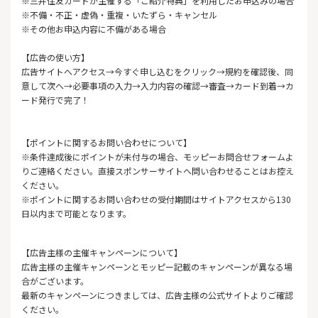
※三井住友カードが主催する「ご紹介特典」を利用したお申込みの場合
※不備・不正・虚偽・重複・いたずら・キャンセル
※その他お申込内容に不備がある場合
【広告の使い方】
広告サイトへアクセス→今すぐ申し込むをクリック→規約を確認後、同
意して次へ→必要事項の入力→入力内容の確認→審査→カード到着→カ
ード発行で完了！
【ポイントに関するお問い合わせについて】
※条件達成後にポイントが未付与の場合、モッピーお問合せフォームよ
りご連絡ください。直接スポンサーサイトへ問い合わせることはお控え
ください。
※ポイントに関するお問い合わせの受付期間はサイトアクセスから130
日以内まで可能となります。
【広告主様の主催キャンペーンについて】
広告主様の主催キャンペーンとモッピー記載のキャンペーンが異なる場
合がございます。
最新のキャンペーンにつきましては、広告主様の公式サイトよりご確認
ください。