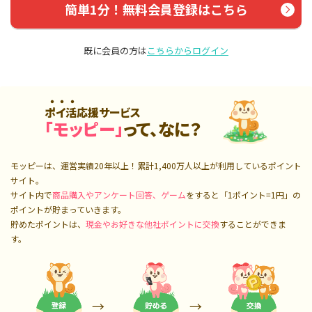
簡単1分！無料会員登録はこちら
既に会員の方は
こちらからログイン
ポイ活応援サービス
「モッピー」
って、なに？
モッピーは、運営実績20年以上！累計
1,400万人
以上が利用しているポイント
サイト。
サイト内で
商品購入やアンケート回答、ゲーム
をすると「1ポイント=1円」の
ポイントが貯まっていきます。
貯めたポイントは、
現金やお好きな他社ポイントに交換
することができま
す。