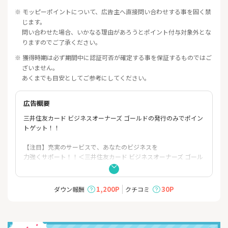
※ モッピーポイントについて、広告主へ直接問い合わせする事を固く禁
じます。
問い合わせた場合、いかなる理由があろうとポイント付与対象外とな
りますのでご了承ください。
※ 獲得時期は必ず期間中に認証可否が確定する事を保証するものではご
ざいません。
あくまでも目安としてご参考にしてください。
広告概要
三井住友カード ビジネスオーナーズ ゴールドの発行のみでポイン
トゲット！！
【注目】充実のサービスで、あなたのビジネスを
力強くサポート！！＜三井住友カード ビジネスオーナーズ ゴール
ド＞
★おすすめポイント★
1,200P
30P
ダウン報酬
クチコミ
（１）年間100万円のご利用で2つの特典
┗翌年以降の年会費≪永年無料≫
┗毎年10,000ポイント還元
※対象取引や算定期間等の実際の適用条件は、三井住友カード公