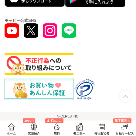
モッピー公式SNS
© CERES INC.
3000P
まずはここ
黒字還元も
08
ホーム
友達紹介
無料
モニター
毎日貯める
月額サービス