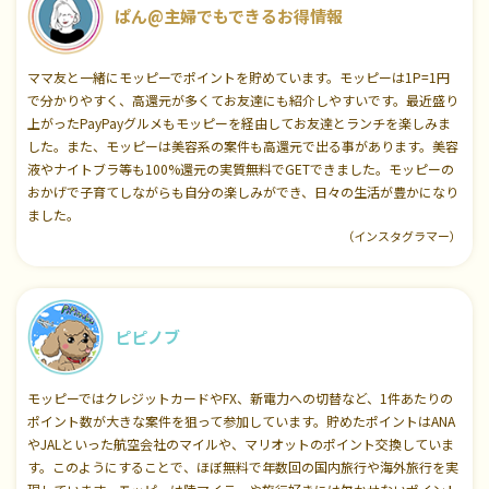
ぱん@主婦でもできるお得情報
ママ友と一緒にモッピーでポイントを貯めています。モッピーは1P=1円
で分かりやすく、高還元が多くてお友達にも紹介しやすいです。最近盛り
上がったPayPayグルメもモッピーを経由してお友達とランチを楽しみま
した。また、モッピーは美容系の案件も高還元で出る事があります。美容
液やナイトブラ等も100%還元の実質無料でGETできました。モッピーの
おかげで子育てしながらも自分の楽しみができ、日々の生活が豊かになり
ました。
（インスタグラマー）
ピピノブ
モッピーではクレジットカードやFX、新電力への切替など、1件あたりの
ポイント数が大きな案件を狙って参加しています。貯めたポイントはANA
やJALといった航空会社のマイルや、マリオットのポイント交換していま
す。このようにすることで、ほぼ無料で年数回の国内旅行や海外旅行を実