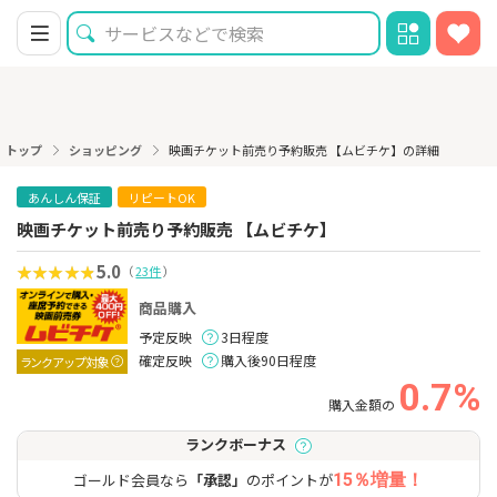
トップ
ショッピング
映画チケット前売り予約販売 【ムビチケ】の詳細
あんしん保証
リピートOK
映画チケット前売り予約販売 【ムビチケ】
5.0
（
23件
）
商品購入
予定反映
3日程度
確定反映
購入後90日程度
ランクアップ対象
0.7%
購入金額の
ランクボーナス
ゴールド会員なら
「承認」
のポイントが
15％増量！