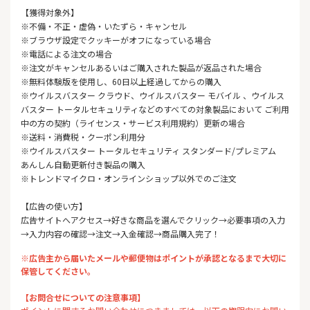
【獲得対象外】
※不備・不正・虚偽・いたずら・キャンセル
※ブラウザ設定でクッキーがオフになっている場合
※電話による注文の場合
※注文がキャンセルあるいはご購入された製品が返品された場合
※無料体験版を使用し、60日以上経過してからの購入
※ウイルスバスター クラウド、ウイルスバスター モバイル 、ウイルス
バスター トータルセキュリティなどのすべての対象製品において ご利用
中の方の契約（ライセンス・サービス利用規約）更新の場合
※送料・消費税・クーポン利用分
※ウイルスバスター トータルセキュリティ スタンダード/プレミアム
あんしん自動更新付き製品の購入
※トレンドマイクロ・オンラインショップ以外でのご注文
【広告の使い方】
広告サイトへアクセス→好きな商品を選んでクリック→必要事項の入力
→入力内容の確認→注文→入金確認→商品購入完了！
※広告主から届いたメールや郵便物はポイントが承認となるまで大切に
保管してください。
【お問合せについての注意事項】