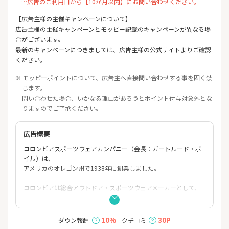
…広告のご利用日から【10か月以内】にお問い合わせください。
【広告主様の主催キャンペーンについて】
広告主様の主催キャンペーンとモッピー記載のキャンペーンが異なる場
合がございます。
最新のキャンペーンにつきましては、広告主様の公式サイトよりご確認
ください。
※ モッピーポイントについて、広告主へ直接問い合わせする事を固く禁
じます。
問い合わせた場合、いかなる理由があろうとポイント付与対象外とな
りますのでご了承ください。
広告概要
コロンビアスポーツウェアカンパニー（会長：ガートルード・ボ
イル）は、
アメリカのオレゴン州で1938年に創業しました。
コロンビアは総合アウトドア・スポーツウェアメーカーとして、
登山、
トレッキング、キャンプ、マウンテンバイク、スキー、スノーボ
ード、
10%
30P
ダウン報酬
クチコミ
フィッシング、パドルスポーツなど、自然環境の中で行うアウト