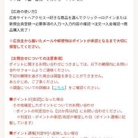
【広告の使い方】
広告サイトへアクセス→好きな商品を選んでクリック→ログインまたは
新規会員登録→必要事項の入力→入力内容の確認→注文→入金確認→商
品購入完了！
※広告主から届いたメールや郵便物はポイントが承認となるまで大切に
保管してください。
【お問合せについての注意事項】
ポイントに関するお問い合わせにつきましては、以下の期限内にお問い
合わせフォームよりご連絡ください。
下記の期限を過ぎた場合は調査を承ることができません。
あらかじめ、ご了承ください。
※調査についての詳細は【
こちら
】をご確認ください。
■ポイントが[否認]になった場合
その他確定したポイントについてのお問い合わせ
…ポイントの判定日から【10か月以内】にお問い合わせください。
※判定日：ポイントの承認/否認が確定した日（ポイント通帳に記
載しています）
■ポイント通帳[判定中]へ反映しない場合