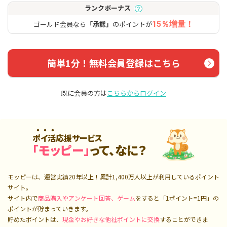
ランクボーナス
ゴールド会員なら
「承認」
のポイントが
15％増量！
簡単1分！無料会員登録はこちら
既に会員の方は
こちらからログイン
ポイ活応援サービス
「モッピー」
って、なに？
モッピーは、運営実績20年以上！累計
1,400万人
以上が利用しているポイント
サイト。
サイト内で
商品購入やアンケート回答、ゲーム
をすると「1ポイント=1円」の
ポイントが貯まっていきます。
貯めたポイントは、
現金やお好きな他社ポイントに交換
することができま