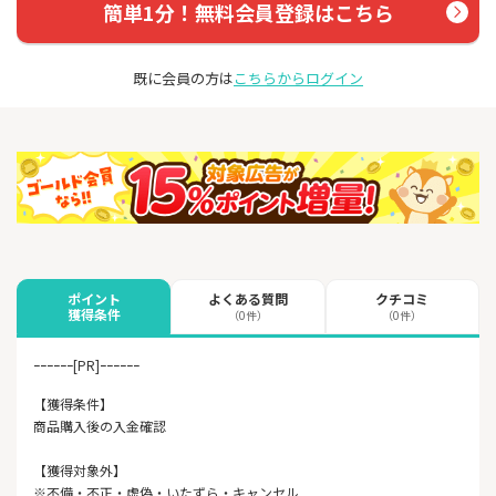
簡単1分！無料会員登録はこちら
既に会員の方は
こちらからログイン
よくある質問
クチコミ
ポイント
獲得条件
（0件）
（0件）
ｰｰｰｰｰｰ[PR]ｰｰｰｰｰｰ
【獲得条件】
商品購入後の入金確認
【獲得対象外】
※不備・不正・虚偽・いたずら・キャンセル