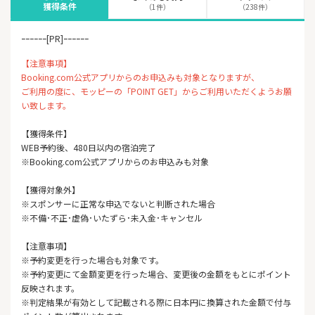
獲得条件
（1件）
（238件）
ｰｰｰｰｰｰ[PR]ｰｰｰｰｰｰ
【注意事項】
Booking.com公式アプリからのお申込みも対象となりますが、
ご利用の度に、モッピーの「POINT GET」からご利用いただくようお願
い致します。
【獲得条件】
WEB予約後、480日以内の宿泊完了
※Booking.com公式アプリからのお申込みも対象
【獲得対象外】
※スポンサーに正常な申込でないと判断された場合
※不備･不正･虚偽･いたずら･未入金･キャンセル
【注意事項】
※予約変更を行った場合も対象です。
※予約変更にて金額変更を行った場合、変更後の金額をもとにポイント
反映されます。
※判定結果が有効として記載される際に日本円に換算された金額で付与