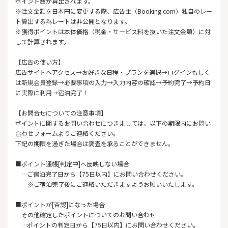
ポイント数が算出されます。
※注文金額を日本円に変更する際、広告主（Booking.com）独自のレー
ト算出する為レートは非公開となります。
※獲得ポイントは本体価格（税金・サービス料を抜いた注文金額）に対
して計算されます。
【広告の使い方】
広告サイトへアクセス→お好きな日程・プランを選択→ログインもしく
は新規会員登録→必要事項の入力→入力内容の確認→予約完了→予約日
に実際に利用→宿泊完了！
【お問合せについての注意事項】
ポイントに関するお問い合わせにつきましては、以下の期限内にお問い
合わせフォームよりご連絡ください。
下記の期限を過ぎた場合は調査を承ることができません。
■ポイント通帳[判定中]へ反映しない場合
…ご宿泊完了日から【75日以内】にお問い合わせください。
※ご宿泊完了後にご連絡いただきますようお願いいたします。
■ポイントが[否認]になった場合
その他確定したポイントについてのお問い合わせ
…ポイントの判定日から【75日以内】にお問い合わせください。