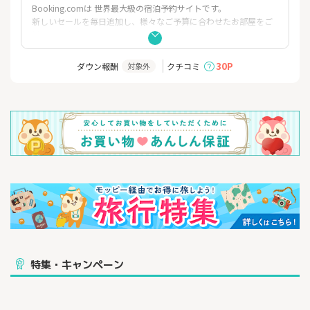
Booking.comは 世界最大級の宿泊予約サイトです。
新しいセールを毎日追加し、様々なご予算に合わせたお部屋をご
用しています！
予約手数料無料、最安値保証で賢く節約！
30P
ダウン報酬
クチコミ
対象外
予約のキャンセルや 変更、宿泊施設へのリクエスト送信もオンラ
インで簡単
実際の宿泊者からのクチコミ数は7,770万件を超えています。
また、24時間年中無休で日本語の他41ヶ国語で対応しているので
サポート体制も万全
特集・キャンペーン