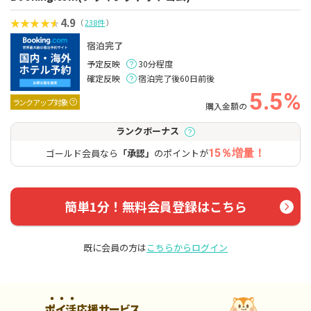
4.9
（
238件
）
宿泊完了
予定反映
30分程度
確定反映
宿泊完了後60日前後
5.5%
ランクアップ対象
購入金額の
ランクボーナス
ゴールド会員なら
「承認」
のポイントが
15％増量！
簡単1分！無料会員登録はこちら
既に会員の方は
こちらからログイン
ポイ活応援サービス