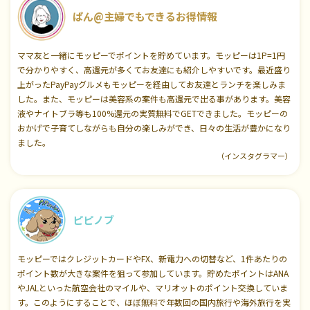
ぱん@主婦でもできるお得情報
ママ友と一緒にモッピーでポイントを貯めています。モッピーは1P=1円
で分かりやすく、高還元が多くてお友達にも紹介しやすいです。最近盛り
上がったPayPayグルメもモッピーを経由してお友達とランチを楽しみま
した。また、モッピーは美容系の案件も高還元で出る事があります。美容
液やナイトブラ等も100%還元の実質無料でGETできました。モッピーの
おかげで子育てしながらも自分の楽しみができ、日々の生活が豊かになり
ました。
（インスタグラマー）
ピピノブ
モッピーではクレジットカードやFX、新電力への切替など、1件あたりの
ポイント数が大きな案件を狙って参加しています。貯めたポイントはANA
やJALといった航空会社のマイルや、マリオットのポイント交換していま
す。このようにすることで、ほぼ無料で年数回の国内旅行や海外旅行を実