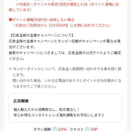
※判定日：ポイントの承認/否認が確定した日（ポイント通帳に記
載しています）
■ポイント通帳[判定中]へ反映しない場合
…広告のご利用日から【3か月以内】にお問い合わせください。
【広告主様の主催キャンペーンについて】
広告主様の主催キャンペーンとモッピー記載のキャンペーンが異なる場
合がございます。
最新のキャンペーンにつきましては、広告主様の公式サイトよりご確認
ください。
※ モッピーポイントについて、広告主へ直接問い合わせする事を固く禁
じます。
問い合わせた場合、いかなる理由があろうとポイント付与対象外とな
りますのでご了承ください。
広告概要
個人輸入だから消費税なし、処方箋なし！
安心お得なコンタクトレンズ海外通販をお手伝いします♪
10%
30P
ダウン報酬
クチコミ