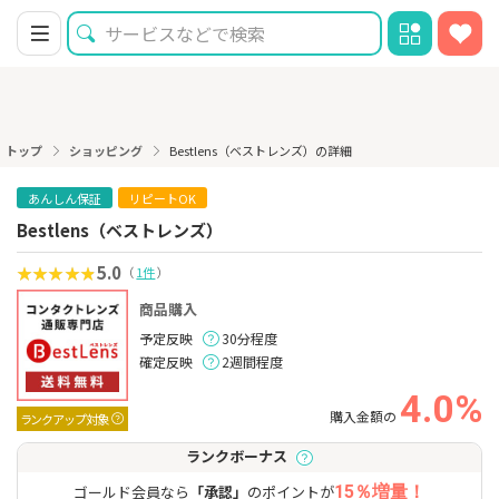
トップ
ショッピング
Bestlens（ベストレンズ）の詳細
あんしん保証
リピートOK
Bestlens（ベストレンズ）
5.0
（
1件
）
商品購入
予定反映
30分程度
確定反映
2週間程度
4.0%
購入金額の
ランクアップ対象
ランクボーナス
ゴールド会員なら
「承認」
のポイントが
15％増量！