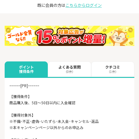
既に会員の方は
こちらからログイン
よくある質問
クチコミ
ポイント
獲得条件
（0件）
（1件）
ｰｰｰｰｰｰ[PR]ｰｰｰｰｰｰ
【獲得条件】
商品購入後、5日～50日以内に入金確認
【獲得対象外】
※不備･不正･虚偽･いたずら･未入金･キャンセル･返品
※本キャンペーンページ以外からのお申込み