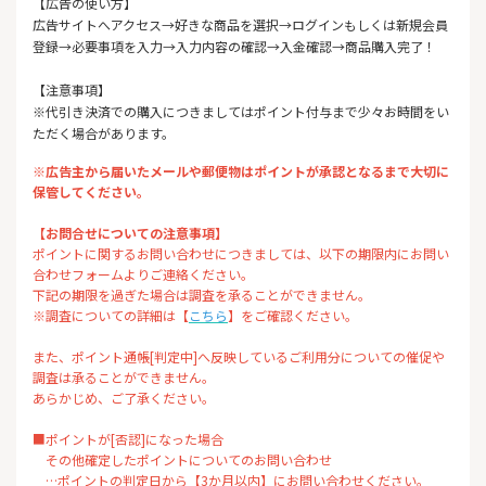
【広告の使い方】
広告サイトへアクセス→好きな商品を選択→ログインもしくは新規会員
登録→必要事項を入力→入力内容の確認→入金確認→商品購入完了！
【注意事項】
※代引き決済での購入につきましてはポイント付与まで少々お時間をい
ただく場合があります。
※広告主から届いたメールや郵便物はポイントが承認となるまで大切に
保管してください。
【お問合せについての注意事項】
ポイントに関するお問い合わせにつきましては、以下の期限内にお問い
合わせフォームよりご連絡ください。
下記の期限を過ぎた場合は調査を承ることができません。
※調査についての詳細は【
こちら
】をご確認ください。
また、ポイント通帳[判定中]へ反映しているご利用分についての催促や
調査は承ることができません。
あらかじめ、ご了承ください。
■ポイントが[否認]になった場合
その他確定したポイントについてのお問い合わせ
…ポイントの判定日から【3か月以内】にお問い合わせください。