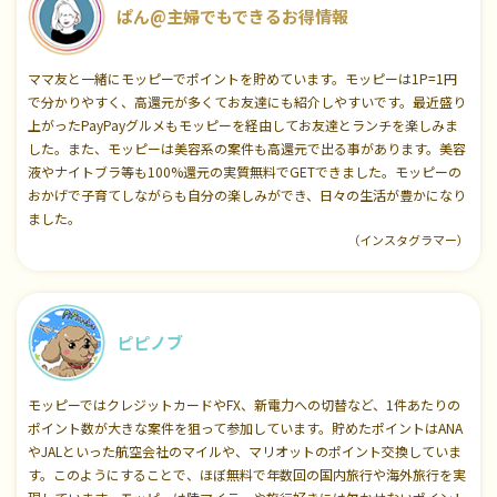
ぱん@主婦でもできるお得情報
ママ友と一緒にモッピーでポイントを貯めています。モッピーは1P=1円
で分かりやすく、高還元が多くてお友達にも紹介しやすいです。最近盛り
上がったPayPayグルメもモッピーを経由してお友達とランチを楽しみま
した。また、モッピーは美容系の案件も高還元で出る事があります。美容
液やナイトブラ等も100%還元の実質無料でGETできました。モッピーの
おかげで子育てしながらも自分の楽しみができ、日々の生活が豊かになり
ました。
（インスタグラマー）
ピピノブ
モッピーではクレジットカードやFX、新電力への切替など、1件あたりの
ポイント数が大きな案件を狙って参加しています。貯めたポイントはANA
やJALといった航空会社のマイルや、マリオットのポイント交換していま
す。このようにすることで、ほぼ無料で年数回の国内旅行や海外旅行を実