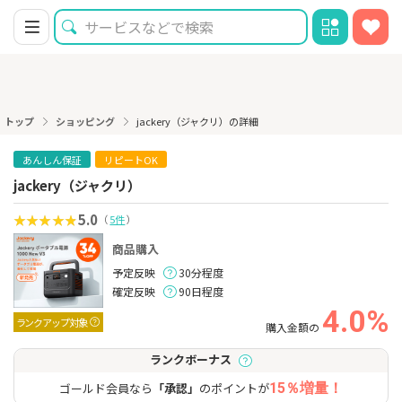
トップ
ショッピング
jackery（ジャクリ）の詳細
あんしん保証
リピートOK
jackery（ジャクリ）
5.0
（
5件
）
商品購入
予定反映
30分程度
確定反映
90日程度
4.0%
ランクアップ対象
購入金額の
ランクボーナス
ゴールド会員なら
「承認」
のポイントが
15％増量！