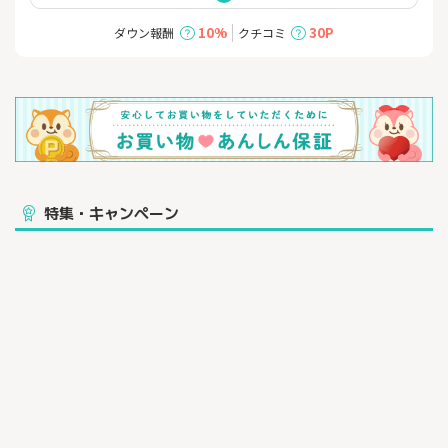
キャンプ、車中泊、夜釣りはもちろん、
災害時（停電）に頼りになる存在です。
10%
30P
ダウン報酬
クチコミ
◆Jackeryの特徴◆
・正弦波
・日本仕様の100V
・安全認証済み
・二年間製品保証
・無料配送
・目的・用途で選べる4容量240Wh〜2000Wh
特集・キャンペーン
◆使用シーン◆
・キャンプ、夜釣りなどのアウトドアに活用
スマホやパソコンの電力を確保、電池が切れる心配なし。
・車中泊に活用
正弦波なので炊飯器、冷蔵庫、電気毛布などに利用可能。
・災害時に活用
停電が起こった時、非常電源として効果的です。