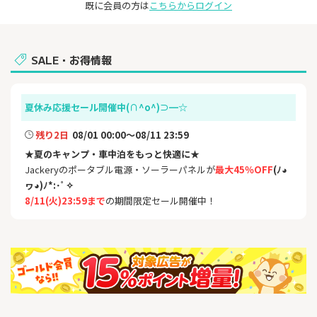
既に会員の方は
こちらからログイン
SALE・お得情報
夏休み応援セール開催中(∩^o^)⊃━☆
残り2日
08/01 00:00～08/11 23:59
★
夏のキャンプ・車中泊をもっと快適に★
Jackeryのポータブル電源・ソーラーパネルが
最大45％OFF
(ﾉ◕
ヮ◕)ﾉ*:･ﾟ✧
8/11(火)23:59まで
の期間限定セール開催中！