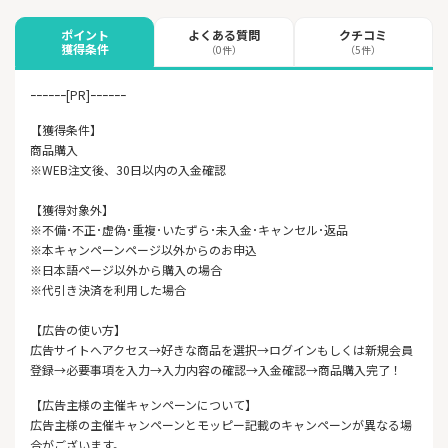
よくある質問
クチコミ
ポイント
獲得条件
（0件）
（5件）
ｰｰｰｰｰｰ[PR]ｰｰｰｰｰｰ
【獲得条件】
商品購入
※WEB注文後、30日以内の入金確認
【獲得対象外】
※不備･不正･虚偽･重複･いたずら･未入金･キャンセル･返品
※本キャンペーンページ以外からのお申込
※日本語ページ以外から購入の場合
※代引き決済を利用した場合
【広告の使い方】
広告サイトへアクセス→好きな商品を選択→ログインもしくは新規会員
登録→必要事項を入力→入力内容の確認→入金確認→商品購入完了！
【広告主様の主催キャンペーンについて】
広告主様の主催キャンペーンとモッピー記載のキャンペーンが異なる場
合がございます。