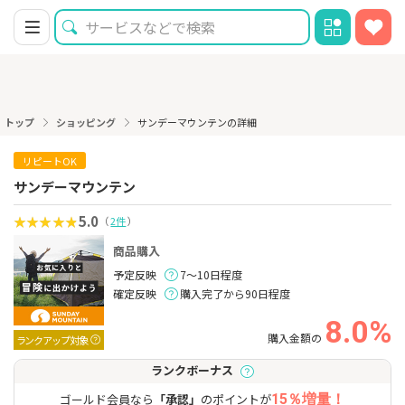
トップ
ショッピング
サンデーマウンテンの詳細
リピートOK
サンデーマウンテン
5.0
（
2件
）
商品購入
予定反映
7～10日程度
確定反映
購入完了から90日程度
8.0%
購入金額の
ランクアップ対象
ランクボーナス
ゴールド会員なら
「承認」
のポイントが
15％増量！