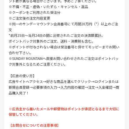
ント数が異なる場合がございます。予めご了承ください。
※不備・不正・虚偽・いたずら・キャンセル・返品
※クーポンをご利用された受注分
※ご注文後の注文内容変更
※同一のサンデーマウンテン会員番号にて月間20万円（*）以上のご注
文
*前月25日～当月24日の間に出荷されたご注文の決済額累計。
ポイントバック対象外のご注文、送料・消費税も含む。
※ポイントが付与されない場合は受注番号と併せてモッピーまでお問い
合わせ下さい。
※SUNDAY MOUNTAINへ直接お問い合わせされたご注文はポイントバッ
ク対象外となるためご注意ください。
【広告の使い方】
広告サイトへアクセス→好きな商品を選んでクリック→ログインまたは
新規会員登録→必要事項の入力→入力内容の確認→注文→入金確認→商
品購入完了！
※広告主から届いたメールや郵便物はポイントが承認となるまで大切に
保管してください。
【お問合せについての注意事項】