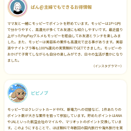
ぱん@主婦でもできるお得情報
ママ友と一緒にモッピーでポイントを貯めています。モッピーは1P=1円
で分かりやすく、高還元が多くてお友達にも紹介しやすいです。最近盛り
上がったPayPayグルメもモッピーを経由してお友達とランチを楽しみま
した。また、モッピーは美容系の案件も高還元で出る事があります。美容
液やナイトブラ等も100%還元の実質無料でGETできました。モッピーの
おかげで子育てしながらも自分の楽しみができ、日々の生活が豊かになり
ました。
（インスタグラマー）
ピピノブ
モッピーではクレジットカードやFX、新電力への切替など、1件あたりの
ポイント数が大きな案件を狙って参加しています。貯めたポイントはANA
やJALといった航空会社のマイルや、マリオットのポイント交換していま
す。このようにすることで、ほぼ無料で年数回の国内旅行や海外旅行を実