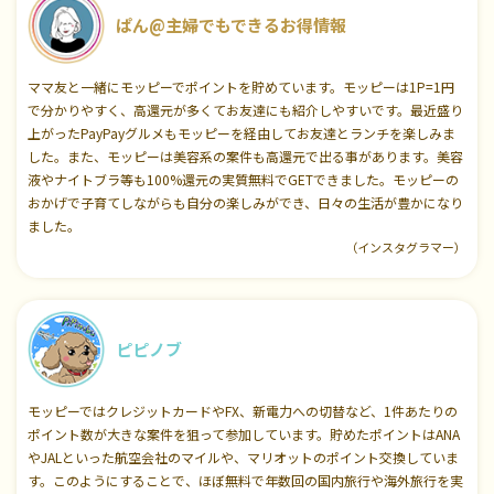
ぱん@主婦でもできるお得情報
ママ友と一緒にモッピーでポイントを貯めています。モッピーは1P=1円
で分かりやすく、高還元が多くてお友達にも紹介しやすいです。最近盛り
上がったPayPayグルメもモッピーを経由してお友達とランチを楽しみま
した。また、モッピーは美容系の案件も高還元で出る事があります。美容
液やナイトブラ等も100%還元の実質無料でGETできました。モッピーの
おかげで子育てしながらも自分の楽しみができ、日々の生活が豊かになり
ました。
（インスタグラマー）
ピピノブ
モッピーではクレジットカードやFX、新電力への切替など、1件あたりの
ポイント数が大きな案件を狙って参加しています。貯めたポイントはANA
やJALといった航空会社のマイルや、マリオットのポイント交換していま
す。このようにすることで、ほぼ無料で年数回の国内旅行や海外旅行を実