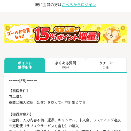
既に会員の方は
こちらからログイン
よくある質問
クチコミ
ポイント
獲得条件
（0件）
（0件）
ｰｰｰｰｰｰ[PR]ｰｰｰｰｰｰ
【獲得条件】
商品購入
※商品購入確認（出荷）を以って付与対象とする
【獲得対象外】
※虚偽、入力内容不備、返品、キャンセル、未入金、リスティング違反
※定期便（サブスクサービスも含む）の購入