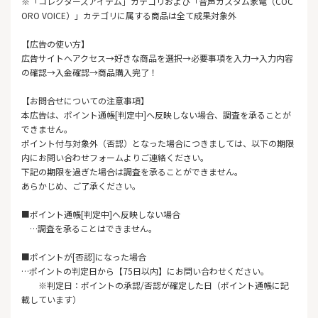
※「コレクターズアイテム」カテゴリおよび「音声カスタム家電（COC
ORO VOICE）」カテゴリに属する商品は全て成果対象外
【広告の使い方】
広告サイトへアクセス→好きな商品を選択→必要事項を入力→入力内容
の確認→入金確認→商品購入完了！
【お問合せについての注意事項】
本広告は、ポイント通帳[判定中]へ反映しない場合、調査を承ることが
できません。
ポイント付与対象外（否認）となった場合につきましては、以下の期限
内にお問い合わせフォームよりご連絡ください。
下記の期限を過ぎた場合は調査を承ることができません。
あらかじめ、ご了承ください。
■ポイント通帳[判定中]へ反映しない場合
…調査を承ることはできません。
■ポイントが[否認]になった場合
…ポイントの判定日から【75日以内】にお問い合わせください。
※判定日：ポイントの承認/否認が確定した日（ポイント通帳に記
載しています）