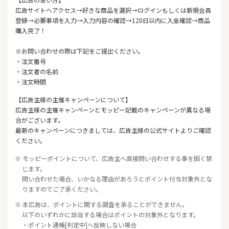
広告サイトへアクセス→好きな商品を選択→ログインもしくは新規会員
登録→必要事項を入力→入力内容の確認→120日以内に入金確認→商品
購入完了！
※お問い合わせの際は下記をご提出ください。
・注文番号
・注文者の名前
・注文時間
【広告主様の主催キャンペーンについて】
広告主様の主催キャンペーンとモッピー記載のキャンペーンが異なる場
合がございます。
最新のキャンペーンにつきましては、広告主様の公式サイトよりご確認
ください。
※ モッピーポイントについて、広告主へ直接問い合わせする事を固く禁
じます。
問い合わせた場合、いかなる理由があろうとポイント付与対象外とな
りますのでご了承ください。
※ 本広告は、ポイントに関する調査を承ることができません。
以下のいずれかに該当する場合はポイントの対象外となります。
・ポイント通帳[判定中]へ反映しない場合