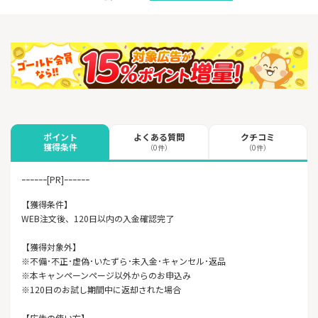
よくある質問
クチコミ
ポイント
獲得条件
（0件）
（0件）
ｰｰｰｰｰｰ[PR]ｰｰｰｰｰｰ
【獲得条件】
WEB注文後、120日以内の入金確認完了
【獲得対象外】
※不備･不正･虚偽･いたずら･未入金･キャンセル･返品
※本キャンペーンページ以外からのお申込み
※120日のお試し期間中に返却された場合
【広告の使い方】