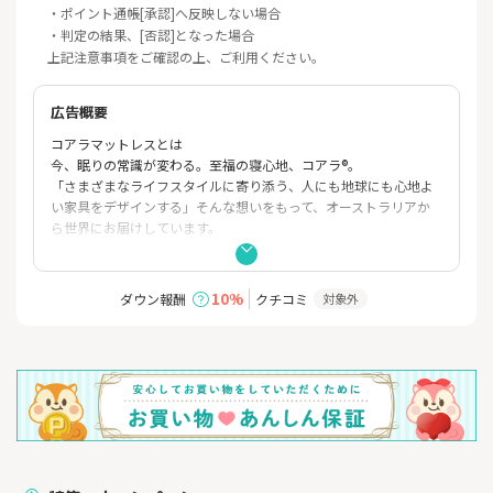
・ポイント通帳[承認]へ反映しない場合
・判定の結果、[否認]となった場合
上記注意事項をご確認の上、ご利用ください。
広告概要
コアラマットレスとは
今、眠りの常識が変わる。至福の寝心地、コアラ®。
「さまざまなライフスタイルに寄り添う、人にも地球にも心地よ
い家具をデザインする」そんな想いをもって、オーストラリアか
ら世界にお届けしています。
コアラ®なら全ての商品を120日間ご自宅でじっくりお試し可能。
使ってみて合わない場合は、全国どこでも無料で返品＆返金可
能。
10%
ダウン報酬
クチコミ
対象外
日本のどこに暮らしていても、心地よくぐっすり眠ってほしい。
そんなコアラ®の気持ちをお届けします。
※沖縄県への配送は行なっておりません。