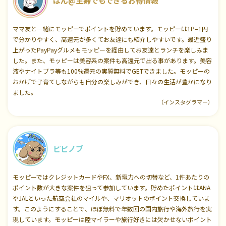
ぱん@主婦でもできるお得情報
ママ友と一緒にモッピーでポイントを貯めています。モッピーは1P=1円
で分かりやすく、高還元が多くてお友達にも紹介しやすいです。最近盛り
上がったPayPayグルメもモッピーを経由してお友達とランチを楽しみま
した。また、モッピーは美容系の案件も高還元で出る事があります。美容
液やナイトブラ等も100%還元の実質無料でGETできました。モッピーの
おかげで子育てしながらも自分の楽しみができ、日々の生活が豊かになり
ました。
（インスタグラマー）
ピピノブ
モッピーではクレジットカードやFX、新電力への切替など、1件あたりの
ポイント数が大きな案件を狙って参加しています。貯めたポイントはANA
やJALといった航空会社のマイルや、マリオットのポイント交換していま
す。このようにすることで、ほぼ無料で年数回の国内旅行や海外旅行を実
現しています。モッピーは陸マイラーや旅行好きには欠かせないポイント