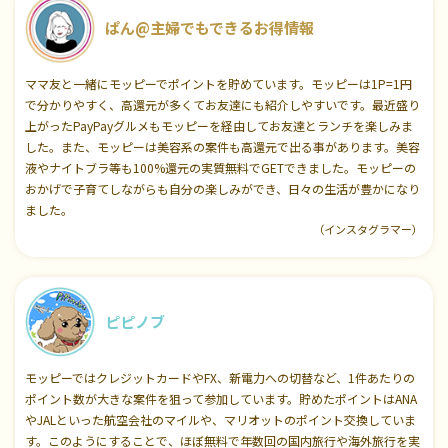
ぱん@主婦でもできるお得情報
ママ友と一緒にモッピーでポイントを貯めています。モッピーは1P=1円
で分かりやすく、高還元が多くてお友達にも紹介しやすいです。最近盛り
上がったPayPayグルメもモッピーを経由してお友達とランチを楽しみま
した。また、モッピーは美容系の案件も高還元で出る事があります。美容
液やナイトブラ等も100%還元の実質無料でGETできました。モッピーの
おかげで子育てしながらも自分の楽しみができ、日々の生活が豊かになり
ました。
（インスタグラマー）
ピピノブ
モッピーではクレジットカードやFX、新電力への切替など、1件あたりの
ポイント数が大きな案件を狙って参加しています。貯めたポイントはANA
やJALといった航空会社のマイルや、マリオットのポイント交換していま
す。このようにすることで、ほぼ無料で年数回の国内旅行や海外旅行を実