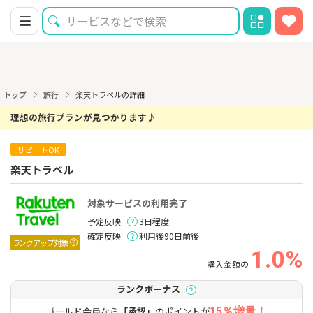
トップ
旅行
楽天トラベルの詳細
理想の旅行プランが見つかります♪
リピートOK
楽天トラベル
対象サービスの利用完了
予定反映
3日程度
確定反映
利用後90日前後
ランクアップ対象
1.0%
購入金額の
ランクボーナス
ゴールド会員なら
「承認」
のポイントが
15％増量！