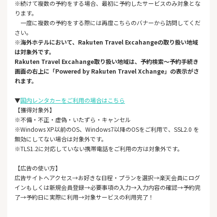
※続けて複数の予約をする場合、最初に予約したサービスのみ対象とな
ります。
一度に複数の予約をする際には再度こちらのバナーから訪問してくだ
さい。
※海外ホテルにおいて、Rakuten Travel Excahangeの取り扱い地域
は対象外です。
Rakuten Travel Excahange取り扱い地域は、予約検索～予約手続き
画面の右上に「Powered by Rakuten Travel Xchange」の表示がさ
れます。
▼
国内レンタカーをご利用の場合はこちら
【獲得対象外】
※不備・不正・虚偽・いたずら・キャンセル
※Windows XP以前のOS、Windows7以降のOSをご利用で、SSL2.0 を
無効にしてない場合は対象外です。
※TLS1.2に対応していない携帯電話をご利用の方は対象外です。
【広告の使い方】
広告サイトへアクセス→お好きな日程・プランを選択→楽天会員にログ
インもしくは新規会員登録→必要事項の入力→入力内容の確認→予約完
了→予約日に実際に利用→対象サービスの利用完了！