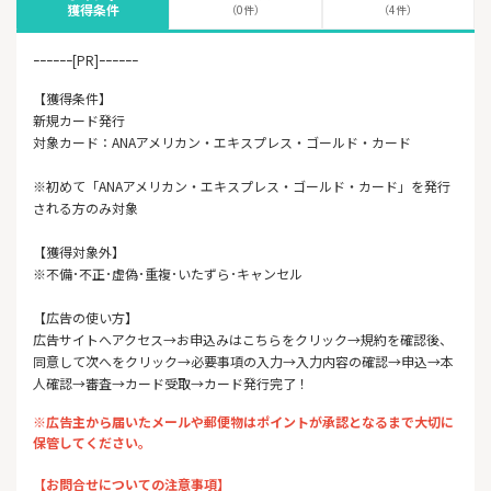
獲得条件
（0件）
（4件）
ｰｰｰｰｰｰ[PR]ｰｰｰｰｰｰ
【獲得条件】
新規カード発行
対象カード：ANAアメリカン・エキスプレス・ゴールド・カード
※初めて「ANAアメリカン・エキスプレス・ゴールド・カード」を発行
される方のみ対象
【獲得対象外】
※不備･不正･虚偽･重複･いたずら･キャンセル
【広告の使い方】
広告サイトへアクセス→お申込みはこちらをクリック→規約を確認後、
同意して次へをクリック→必要事項の入力→入力内容の確認→申込→本
人確認→審査→カード受取→カード発行完了！
※広告主から届いたメールや郵便物はポイントが承認となるまで大切に
保管してください。
【お問合せについての注意事項】