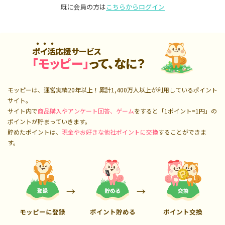
既に会員の方は
こちらからログイン
ポイ活応援サービス
「モッピー」
って、なに？
モッピーは、運営実績20年以上！累計
1,400万人
以上が利用しているポイント
サイト。
サイト内で
商品購入やアンケート回答、ゲーム
をすると「1ポイント=1円」の
ポイントが貯まっていきます。
貯めたポイントは、
現金やお好きな他社ポイントに交換
することができま
す。
モッピーに登録
ポイント貯める
ポイント交換