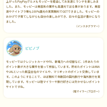
上がったPayPayグルメもモッピーを経由してお友達とランチを楽しみま
した。また、モッピーは美容系の案件も高還元で出る事があります。美容
液やナイトブラ等も100%還元の実質無料でGETできました。モッピーの
おかげで子育てしながらも自分の楽しみができ、日々の生活が豊かになり
ました。
（インスタグラマー）
ピピノブ
モッピーではクレジットカードやFX、新電力への切替など、1件あたりの
ポイント数が大きな案件を狙って参加しています。貯めたポイントはANA
やJALといった航空会社のマイルや、マリオットのポイント交換していま
す。このようにすることで、ほぼ無料で年数回の国内旅行や海外旅行を実
現しています。モッピーは陸マイラーや旅行好きには欠かせないポイント
サイトですね。
（陸マイラー/ブロガー）