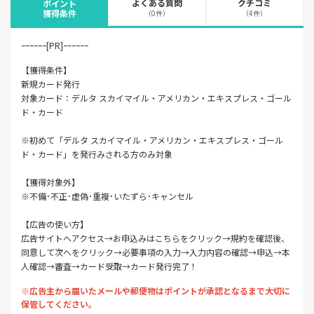
よくある質問
クチコミ
ポイント
獲得条件
（0件）
（4件）
ｰｰｰｰｰｰ[PR]ｰｰｰｰｰｰ
【獲得条件】
新規カード発行
対象カード：デルタ スカイマイル・アメリカン・エキスプレス・ゴール
ド・カード
※初めて「デルタ スカイマイル・アメリカン・エキスプレス・ゴール
ド・カード」を発行みされる方のみ対象
【獲得対象外】
※不備･不正･虚偽･重複･いたずら･キャンセル
【広告の使い方】
広告サイトへアクセス→お申込みはこちらをクリック→規約を確認後、
同意して次へをクリック→必要事項の入力→入力内容の確認→申込→本
人確認→審査→カード受取→カード発行完了！
※広告主から届いたメールや郵便物はポイントが承認となるまで大切に
保管してください。