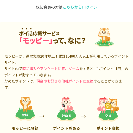
既に会員の方は
こちらからログイン
ポイ活応援サービス
「モッピー」
って、なに？
モッピーは、運営実績20年以上！累計
1,400万人
以上が利用しているポイント
サイト。
サイト内で
商品購入やアンケート回答、ゲーム
をすると「1ポイント=1円」の
ポイントが貯まっていきます。
貯めたポイントは、
現金やお好きな他社ポイントに交換
することができま
す。
モッピーに登録
ポイント貯める
ポイント交換