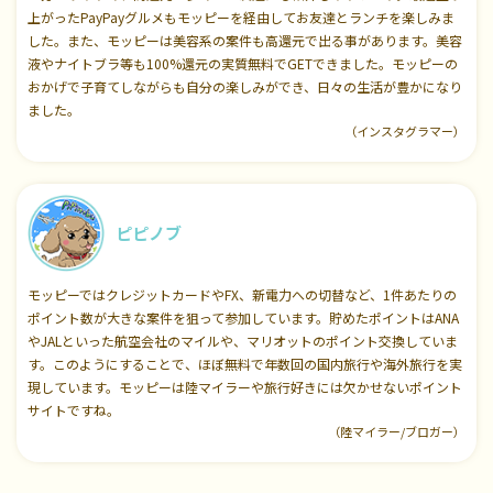
上がったPayPayグルメもモッピーを経由してお友達とランチを楽しみま
した。また、モッピーは美容系の案件も高還元で出る事があります。美容
液やナイトブラ等も100%還元の実質無料でGETできました。モッピーの
おかげで子育てしながらも自分の楽しみができ、日々の生活が豊かになり
ました。
（インスタグラマー）
ピピノブ
モッピーではクレジットカードやFX、新電力への切替など、1件あたりの
ポイント数が大きな案件を狙って参加しています。貯めたポイントはANA
やJALといった航空会社のマイルや、マリオットのポイント交換していま
す。このようにすることで、ほぼ無料で年数回の国内旅行や海外旅行を実
現しています。モッピーは陸マイラーや旅行好きには欠かせないポイント
サイトですね。
（陸マイラー/ブロガー）