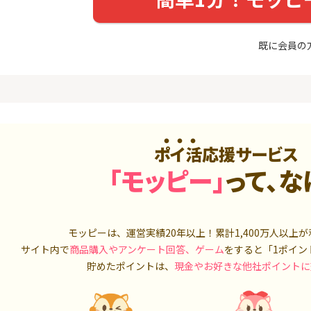
めのモニ
（利用）
14,000P
10,000P
既に会員の
4
4
（動画視
【超還元】エポスカード【
三菱UFJ 
最短4日付与】
：auカブコ
900P
12,000P
5
5
ニメストア
超還元☆JCB CARD W/JCB
松井証券【
CARD W plus L(39歳以下限
定)
800P
14,000P
ポイ活応援サービス
6
6
「モッピー」
って、な
Tトレンド
【8/9まで13,000P】三井住
SBI証券 確
入診断※
友カード ゴールド（NL）
o
5,000P
13,000P
7
7
ds(ファ
【過去最高★20,000P】JAL
JFX「MATR
モッピーは、運営実績20年以上！累計
1,400万人
以上が
家登録】
カード CLUB-Aゴールドカー
トリックス
サイト内で
商品購入やアンケート回答、ゲーム
をすると「1ポイン
ド/CLUB-Aカード（VISA）
2,500P
20,000P
貯めたポイントは、
現金やお好きな他社ポイントに
8
8
しのコン
【合計最大18,700円相当！
【高還元】楽天
】楽天カード【JCBキャンペ
ーン実施中】