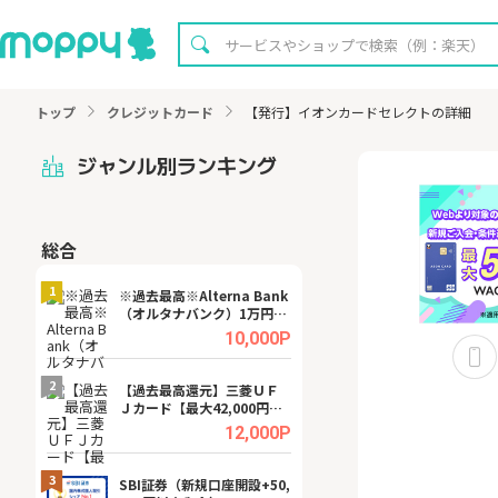
トップ
クレジットカード
【発行】イオンカードセレクトの詳細
ジャンル別ランキング
総合
無料
1
1
※過去最高※Alterna Bank
Cievo(シエボ)
（オルタナバンク）1万円投
資完了
.0%
10,000P
2
2
宿予
【過去最高還元】三菱ＵＦ
【8/16まで超還元
Ｊカード【最大42,000円相
XT[31日間無料お
当】
.0%
12,000P
3
3
a（
SBI証券（新規口座開設+50,
※還元UP※ヴィ