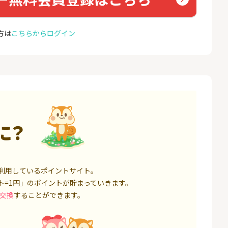
座開設
コミュ
13,000P
1,500P
方は
こちらからログイン
4
4
eスマート証券（旧
※合計最大81,800円相当※
GMO
ム証券）
【三井住友銀行】Olive口座
(新規
開設
16,000P
4,400P
5
5
口座開設】
【超還元】SBI証券(新規総
ドコモ 
合口座開設+NISA口座開設)
1,500P
7,500P
6
6
に？
定拠出年金 iDeC
松井証券【口座開設】
NUR
ョン）
6,000P
1,500P
7
7
IX TRADER（マ
SBI証券 確定拠出年金 iDeC
カシモ
利用しているポイントサイト。
トレーダー）」
o
ス）
ト=1円」のポイントが貯まっていきます。
12,000P
6,000P
交換
することができます。
8
8
証券 iDeCo
※過去最高20,000P！※【三
BB.e
井住友銀行】法人ネット口
ーエキ
座 Trunk