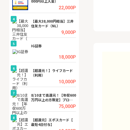
000円以上入金）
ーカー【女性のた
ターサイト】
.5%
22,000P
4
4
ング
【最大38,000円相当】三井
GFS無料特別講座
住友カード（NL）
聴）
.5%
9,000P
5
5
tel
IG証券
【無料即P】dア
【31日間無料】
.0%
18,000P
6
6
行）
【超還元！】ライフカード
【リピートOK】I
（利用）
ビジネスツール導
高還元中※
.0%
10,000P
7
7
内
8/10まで高還元！【年収600
【還元UP中】Fun
万円以上の方限定】プロパ
ンズ)【無料投資
ティエージェントの不動産
.0%
75,000P
投資WEB面談
8
8
ワクワ
【超還元】エポスカード【
【無料相談】暮ら
ャ
最短4日付与】
シェルジュ