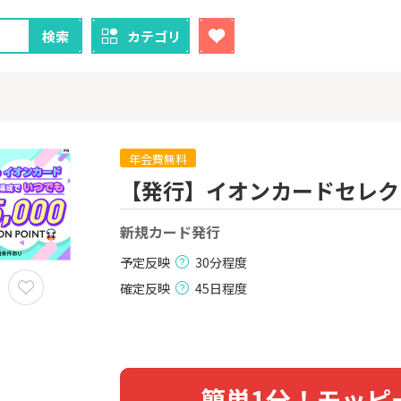
検索
カテゴリ
年会費無料
【発行】イオンカードセレク
クレカ
証券
新規カード発行
1
1
【最大38,000円相当】三井
SBI証券（新
住友カード（NL）
000円以上
予定反映
30分程度
8,000P
9,000P
確定反映
45日程度
2
2
！】U-NE
【過去最高還元】三菱ＵＦ
IG証券
試し]
Ｊカード【最大42,000円相
当】
2,000P
12,000P
3
3
簡単1分！モッピ
ーナスウォ
【超還元！】ライフカード
楽天証券