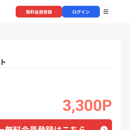
無料会員登録
ログイン
ト
口座開設
回線
1
1
規口座開設+50,
※過去最高※Alterna Bank
ソフト
入金）
（オルタナバンク）1万円投
nk Li
資完了
22,000P
10,000P
3,300P
2
2
SBI新生銀行「口座開設」
auひ
18,000P
1,500P
3
3
ー無料会員登録はこちら
【合計8,000P】楽天銀行 口
【東海