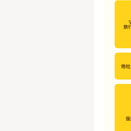
旅
他社
仮