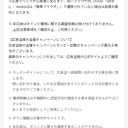
※広告クリックから成果に至るまで、同一ブラウザ内（iOSは「safar
i」、Androidは「標準ブラウザ」）で遷移されていない場合は成果対象
外となります。
※ 本広告はポイント獲得に関する調査依頼は受け付けておりません。
上記注意事項をご確認の上、ご利用ください。
【広告主様の主催キャンペーンについて】
広告主様の主催キャンペーンとモッピー記載のキャンペーンが異なる場
合がございます。
最新のキャンペーンにつきましては、広告主様の公式サイトよりご確認
ください。
※ モッピーポイントについて、広告主へ直接問い合わせする事を固く禁
じます。
問い合わせた場合、いかなる理由があろうとポイント付与対象外とな
りますのでご了承ください。
※ 獲得時期は必ず期間中に認証可否が確定する事を保証するものではご
ざいません。
あくまでも目安としてご参考にしてください。
※ ダウン報酬は対象外のサイトです。
※ 本広告は、ポイントに関する調査を承ることができません。