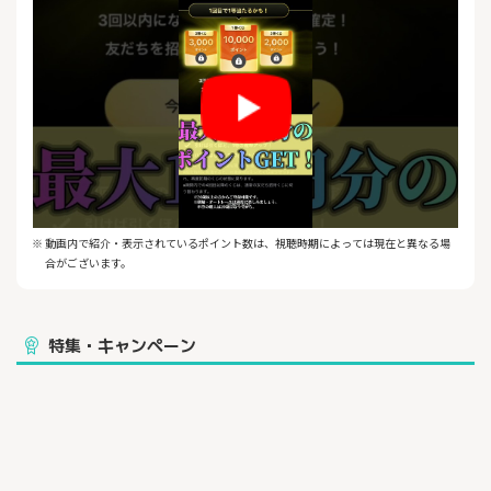
※ポイントに関する注意事項
・会員登録時のポイントは本人確認完了の翌日8時以降に付与され
ます。
・プロモーションコードのポイントはコード入力完了の翌日8時以
降に付与されます。
・プロモーションコードの利用期限は新規登録翌日の23:59:59ま
でです。
・プロモーションコードの有効期限は、事前の告知なく変更、ま
たは終了させていただく場合があります。
・新規登録者のみ対象です（再登録、すでに会員の方は対象
外）。
※ 動画内で紹介・表示されているポイント数は、視聴時期によっては現在と異なる場
・他の新規登録特典との併用はできません。
合がございます。
・本ページに掲載されているプロモーションコードは当サイト限
定のものです。許可なく第三者への譲渡、ウェブサイトやSNSな
どの転載は禁止しております。
特集・キャンペーン
【ABEMAとの連動】
ABEMA 競輪チャンネルにて、競輪のライブ映像を配信。
ABEMA 「WINTICKETミッドナイト競輪」を視聴しながらWINTICK
ETで予想、投票が可能です。
【初心者でも楽しめる予想機能】
出走表やデータをもとにした本格的な予想はもちろん、