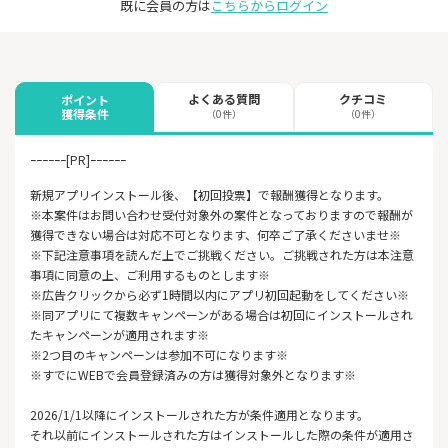
既に会員の方は
こちらからログイン
よくある質問
クチコミ
ポイント
獲得条件
（0件）
（0件）
ｰｰｰｰｰｰ[PR]ｰｰｰｰｰｰ
新規アプリインストール後、【初回投票】で報酬獲得となります。
※本案件はお問い合わせ受付対象外の案件となっておりますので報酬が
獲得できない場合は対応不可となります、何卒ご了承くださいませ※
※下記注意事項を読んだ上でご挑戦ください。ご挑戦された方は本注意
事項に同意の上、ご利用するものとします※
※広告クリックから必ず1時間以内にアプリ初回起動をしてください※
※同アプリにて複数キャンペーンがある場合は初回にインストールされ
たキャンペーンが適用されます※
※2つ目のキャンペーンは参加不可になります※
※すでにWEBで会員登録済みの方は獲得対象外となります※
2026/1/1以降にインストールされた方が条件適用となります。
それ以前にインストールされた方はインストールした際の条件が適用さ