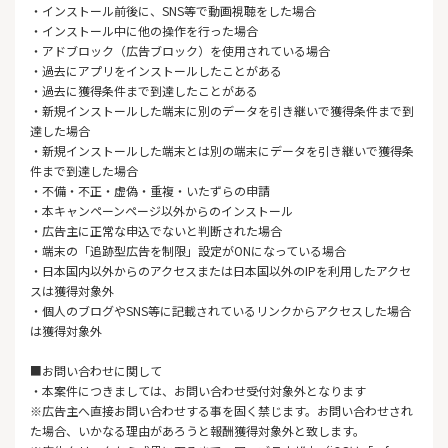
・インストール前後に、SNS等で動画視聴をした場合
・インストール中に他の操作を行った場合
・アドブロック（広告ブロック）を使用されている場合
・過去にアプリをインストールしたことがある
・過去に獲得条件まで到達したことがある
・新規インストールした端末に別のデータを引き継いで獲得条件まで到
達した場合
・新規インストールした端末とは別の端末にデータを引き継いで獲得条
件まで到達した場合
・不備・不正・虚偽・重複・いたずらの申請
・本キャンペーンページ以外からのインストール
・広告主に正常な申込でないと判断された場合
・端末の「追跡型広告を制限」設定がONになっている場合
・日本国内以外からのアクセスまたは日本国以外のIPを利用したアクセ
スは獲得対象外
・個人のブログやSNS等に記載されているリンクからアクセスした場合
は獲得対象外
■お問い合わせに関して
・本案件につきましては、お問い合わせ受付対象外となります
※広告主へ直接お問い合わせする事を固く禁じます。お問い合わせされ
た場合、いかなる理由があろうと報酬獲得対象外と致します。