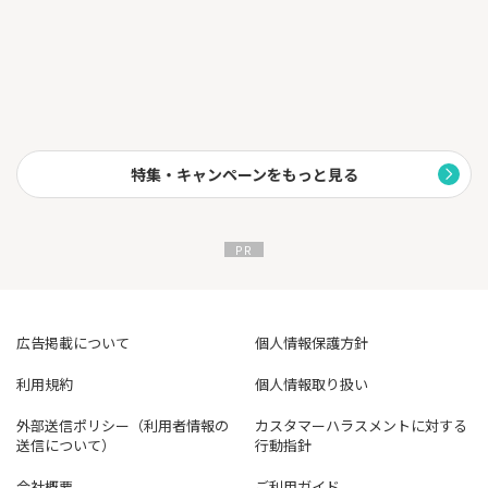
「AI予想」を参考に投票できます。
【ライブ映像を楽しめる】
対応競輪場やオートレース場のレース映像を、アプリ上で生中継
しています。
日中のレースはもちろん、モーニング、ナイター、ミッドナイ
ト、ガールズケイリンも中継します。
レース映像を視聴しながら、次のレースの投票もおこなえます。
特集・キャンペーンをもっと見る
【競輪に関するデータが豊富】
開催中のレースはもちろん、翌日以降開催予定のデータや、過去
の開催レースの結果も掲載しています。
車券の購入は20歳になってから。
競輪・オートレースは適度に楽しみましょう。
広告掲載について
個人情報保護方針
利用規約
個人情報取り扱い
外部送信ポリシー（利用者情報の
カスタマーハラスメントに対する
送信について）
行動指針
会社概要
ご利用ガイド