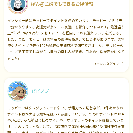
ぱん@主婦でもできるお得情報
ママ友と一緒にモッピーでポイントを貯めています。モッピーは1P=1円
で分かりやすく、高還元が多くてお友達にも紹介しやすいです。最近盛り
上がったPayPayグルメもモッピーを経由してお友達とランチを楽しみま
した。また、モッピーは美容系の案件も高還元で出る事があります。美容
液やナイトブラ等も100%還元の実質無料でGETできました。モッピーの
おかげで子育てしながらも自分の楽しみができ、日々の生活が豊かになり
ました。
（インスタグラマー）
ピピノブ
モッピーではクレジットカードやFX、新電力への切替など、1件あたりの
ポイント数が大きな案件を狙って参加しています。貯めたポイントはANA
やJALといった航空会社のマイルや、マリオットのポイント交換していま
す。このようにすることで、ほぼ無料で年数回の国内旅行や海外旅行を実
現しています。モッピーは陸マイラーや旅行好きには欠かせないポイント