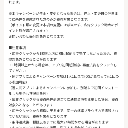
れます。
※本キャンペーンが停止・変更となった場合は、停止・変更日の翌日ま
でに条件を達成された方のみが獲得対象となります。
（ポイント額の変更は本項の変更には該当せず、広告クリック時点のポ
イント額が適用されます）
お問い合わせ受付対象外となります。
■注意事項
・広告クリックから1時間以内に初回起動まで完了しなかった場合、獲
得対象外となることがあります
・1時間以上かかる場合は、アプリ初回起動前に再度広告をクリックし
てください
・同アプリによるキャンペーン参加は1人1回まで(OSが異なっても1回の
み参加可能)
（過去同アプリによるキャンペーンに参加し、別端末で初回インストー
ルした場合も獲得対象外）
・広告クリックから獲得条件到達までに通信環境を変更した場合、獲得
対象外となることがあります
・広告クリックから獲得に至るまで、同一の標準ブラウザ内で遷移され
ていない場合、獲得対象外となります
・条件達成後、報酬反映までに最大24時間かかる場合があります
・キャンペーンは予告なく変更・終了する場合がございます