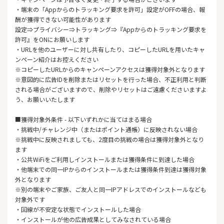
・端末の「Appからのトラッキング要求を許可」設定がOFFの場合、報
酬が獲得できない可能性があります
設定⇒プライバシー⇒トラッキング⇒『Appからのトラッキング要求を
許可』をONにお願いします
・URLを他のユーザーに対し共有したり、コピーしたURLを用いたキャ
ンペーン紹介はお控えください
※コピーしたURLからのキャンペーンアクセスは獲得対象外となります
※意図的に広告IDを削除またはリセットを行った場合、不正利用と判断
される場合がございますので、削除やリセットはご遠慮くださいますよ
う、お願いいたします
■獲得対象外条件 - 以下いずれかに当てはまる場合
・挑戦中/チャレンジ中（またはポイント通帳）に反映されない場合
※挑戦中に反映されましても、2度目の挑戦の場合は獲得対象外となり
ます
・公共WiFiをご利用しインストールまたは獲得条件に到達した場合
・他端末での同一IPからのインストールまたは獲得条件到達は獲得対象
外となります
※別の端末やご家族、ご友人と同一IPアドレスでのインストールなども
対象外です
・回線が不安定な状態でインストールした場合
・インストールが他の広告成果としてみなされている場合