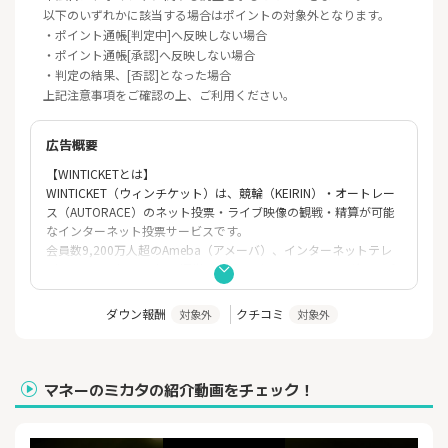
以下のいずれかに該当する場合はポイントの対象外となります。
・ポイント通帳[判定中]へ反映しない場合
・ポイント通帳[承認]へ反映しない場合
・判定の結果、[否認]となった場合
上記注意事項をご確認の上、ご利用ください。
広告概要
【WINTICKETとは】
WINTICKET（ウィンチケット）は、競輪（KEIRIN）・オートレー
ス（AUTORACE）のネット投票・ライブ映像の観戦・精算が可能
なインターネット投票サービスです。
会員数9,200万人超のAmeba（アメーバ）、インターネットテレ
ビ局ABEMA（アベマ）を運営するサイバーエージェントグループ
によるサービスです。
ダウン報酬
クチコミ
対象外
対象外
【簡単でお得な会員登録：最大1,000円分ポイントプレゼント】
会員登録は簡単1分で完了します。（銀行口座登録不要）
新規会員登録完了で、もれなく500円分のポイントをプレゼン
ト。
マネーのミカタの紹介動画をチェック！
さらにプロモーションコード「TOKUTEN04」入力で、追加で500
円分のポイントを付与。
合計で1,000円分のポイントがもらえます。