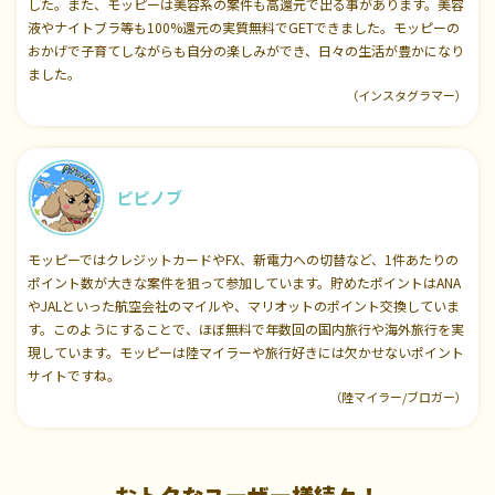
した。また、モッピーは美容系の案件も高還元で出る事があります。美容
液やナイトブラ等も100%還元の実質無料でGETできました。モッピーの
おかげで子育てしながらも自分の楽しみができ、日々の生活が豊かになり
ました。
（インスタグラマー）
ピピノブ
モッピーではクレジットカードやFX、新電力への切替など、1件あたりの
ポイント数が大きな案件を狙って参加しています。貯めたポイントはANA
やJALといった航空会社のマイルや、マリオットのポイント交換していま
す。このようにすることで、ほぼ無料で年数回の国内旅行や海外旅行を実
現しています。モッピーは陸マイラーや旅行好きには欠かせないポイント
サイトですね。
（陸マイラー/ブロガー）