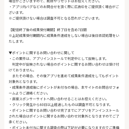
場合がございますので、削除やリセットはお控えください。
・アプリ内バグなどのお問合せを頂く際に広告IDをご提供頂く場合がご
ざいます。
※ご提供頂けない場合は調査不可となる恐れがございます。
【配信終了後の成果受付期間】終了日を含め7日間
※上記成果受付期間内に成果条件達成をしない場合は後日否認処理をい
たします。
▼ポイントに関するお問い合わせに関して
・この案件は、アプリインストールで判定中として反映します。
判定中が反映されない場合のポイントに関するお問い合わせは受け付
けておりません。
またその場合、その後アプリを進めて成果条件達成をしてもポイント
対象外となります。
・成果条件達成後にポイントが未付与の場合、本サイトのお問合せフォ
ームよりご連絡ください。
・直接スポンサーサイトへ問い合わせることはお控えください。
・クリック発生から60日以上経過したものは調査不可となります。
・ポイントに関するお問い合わせ完了までにアプリをアンインストール
された場合はポイントに関するお問い合わせ対象外となりますのでご了
承ください。
・ポイント未付与に関する調査の際は下記が必要になりますのでご準備