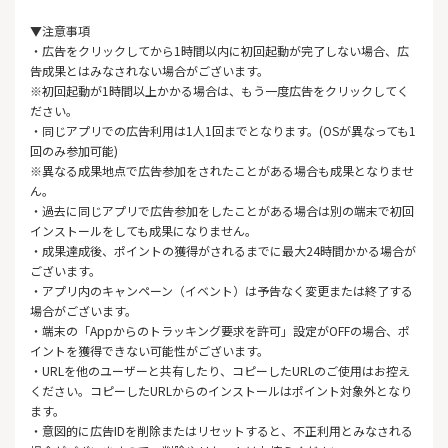
▼注意事項
・広告をクリックしてから1時間以内に初回起動が完了しない場合、広
告成果とはみなされない場合がございます。
※初回起動が1時間以上かかる場合は、もう一度広告をクリックしてく
ださい。
・同じアプリでの広告利用は1人1回までとなります。(OSが異なっても1
回のみ参加可能)
※異なる成果地点で広告参加をされたことがある場合も成果となりませ
ん。
・過去に同じアプリで広告参加をしたことがある場合は別の端末で初回
インストールをしても成果になりません。
・成果達成後、ポイントの獲得がされるまでに最大24時間かかる場合が
ございます。
・アプリ内のキャンペーン（イベント）は予告なく変更または終了する
場合がございます。
・端末の「Appからのトラッキング要求を許可」設定がOFFの場合、ポ
イントを獲得できない可能性がございます。
・URLを他のユーザーと共有したり、コピーしたURLのご使用はお控え
ください。コピーしたURLからのインストールはポイント対象外となり
ます。
・意図的に広告IDを削除またはリセットすると、不正利用とみなされる