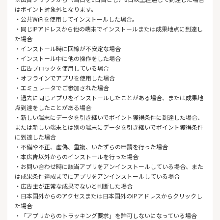
はポイント対象外となります。
・公共WiFiを使用してインストールした場合。
・同じIPアドレスから他の端末でインストールまたは成果地点に到達し
た場合
・インストール時に回線が不安定な場合
・インストール中に他の操作をした場合
・広告ブロックを使用している場合
・オフラインでアプリを使用した場合
・エミュレータでご参加された場合
・過去に同じアプリをインストールしたことがある場合、または成果地
点到達をしたことがある場合
・新しい端末にデータを引き継いでポイント獲得条件に到達した場合、
または新しい端末とは別の端末にデータを引き継いでポイント獲得条件
に到達した場合
・不備や不正、虚偽、重複、いたずらの申請を行った場合
・本広告以外からのインストールを行った場合
・お問い合わせ時に該当アプリをアンインストールしている場合、また
は成果条件達成までにアプリをアンインストールしている場合
・広告主が正常な成果でないと判断した場合
・日本国外からのアクセスまたは日本国外のIPアドレスからクリックし
た場合
・「アプリからのトラッキング要求」を許可しないになっている場合