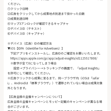
ください。
①クリック日時
②広告をクリックしてから成果地点到達まで掛かった日数
③成果到達日時
④マップ3アンロックが確認できるキャプチャ
⑤デバイスID（テキスト）
⑥デバイスID（キャプチャ）
※デバイス（広告）IDの確認方法
▼iOS【IDFA（Identifier for Advertisers）】
下記アプリをインストールし、広告IDのご確認をお願いいたします。
https://apps.apple.com/jp/app/adjust-insights/id1125517808/
※数字が全て0になってしまう場合
設定→プライバシー→トラッキングの画面で、「adjust Insights」
を許可にして確認してください。
※広告クリックから成果に至るまで、同一ブラウザ内（iOSは「safar
i」、Androidは「標準ブラウザ」）で遷移されていない場合は成果対象
外となります。
【広告主様の主催キャンペーンについて】
広告主様の主催キャンペーンとモッピー記載のキャンペーンが異なる場
合がございます。