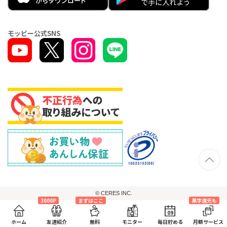
モッピー公式SNS
© CERES INC.
3000P
まずはここ
黒字還元も
09
ホーム
友達紹介
無料
モニター
毎日貯める
月額サービス