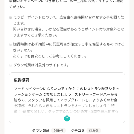
最新のキャンペーンにつきましては、広告主様の公式サイトよりご確認
ください。
※ モッピーポイントについて、広告主へ直接問い合わせする事を固く禁
じます。
問い合わせた場合、いかなる理由があろうとポイント付与対象外とな
りますのでご了承ください。
※ 獲得時期は必ず期間中に認証可否が確定する事を保証するものではご
ざいません。
あくまでも目安としてご参考にしてください。
※ ダウン報酬は対象外のサイトです。
広告概要
フード タイクーンになりたいですか？ このレストラン経営シミュ
レーションゲームに参加しましょう。ストリートフードバーから
始めて、スタッフを採用してアップグレードし、より多くのお金
を稼ぎ、それから大きなレストランをオープンしましょう！ 特
徴： -簡単で楽しい、タップするだけの始め方 -収益を最大化する
ために戦略的にレストランをアップグレード - さまざまなレスト
ランや食べ物があなたの発見を待っています タイクーンゲームと
レストランゲームが好きなら、このゲームを試してみてくださ
ダウン報酬
クチコミ
対象外
対象外
い。レストランビジネスに参入し、タイクーンになるために知恵