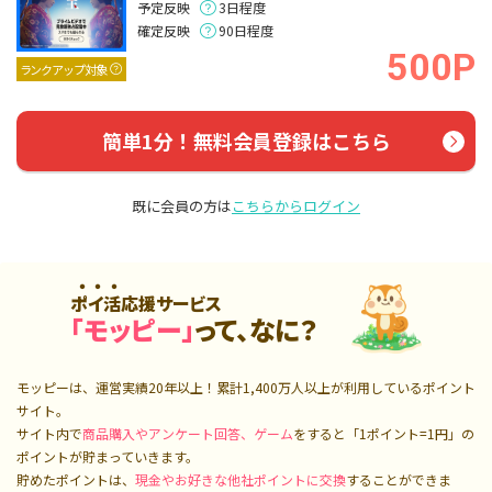
予定反映
3日程度
確定反映
90日程度
500P
ランクアップ対象
簡単1分！無料会員登録はこちら
既に会員の方は
こちらからログイン
ポイ活応援サービス
「モッピー」
って、なに？
モッピーは、運営実績20年以上！累計
1,400万人
以上が利用しているポイント
サイト。
サイト内で
商品購入やアンケート回答、ゲーム
をすると「1ポイント=1円」の
ポイントが貯まっていきます。
貯めたポイントは、
現金やお好きな他社ポイントに交換
することができま