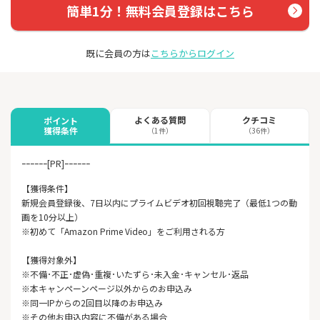
簡単1分！無料会員登録はこちら
既に会員の方は
こちらからログイン
よくある質問
クチコミ
ポイント
獲得条件
（1件）
（36件）
ｰｰｰｰｰｰ[PR]ｰｰｰｰｰｰ
【獲得条件】
新規会員登録後、7日以内にプライムビデオ初回視聴完了（最低1つの動
画を10分以上）
※初めて「Amazon Prime Video」をご利用される方
【獲得対象外】
※不備･不正･虚偽･重複･いたずら･未入金･キャンセル･返品
※本キャンペーンページ以外からのお申込み
※同一IPからの2回目以降のお申込み
※その他お申込内容に不備がある場合