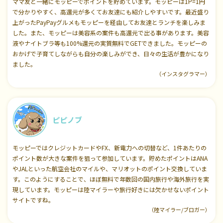
ママ友と一緒にモッピーでポイントを貯めています。モッピーは1P=1円
で分かりやすく、高還元が多くてお友達にも紹介しやすいです。最近盛り
上がったPayPayグルメもモッピーを経由してお友達とランチを楽しみま
した。また、モッピーは美容系の案件も高還元で出る事があります。美容
液やナイトブラ等も100%還元の実質無料でGETできました。モッピーの
おかげで子育てしながらも自分の楽しみができ、日々の生活が豊かになり
ました。
（インスタグラマー）
ピピノブ
モッピーではクレジットカードやFX、新電力への切替など、1件あたりの
ポイント数が大きな案件を狙って参加しています。貯めたポイントはANA
やJALといった航空会社のマイルや、マリオットのポイント交換していま
す。このようにすることで、ほぼ無料で年数回の国内旅行や海外旅行を実
現しています。モッピーは陸マイラーや旅行好きには欠かせないポイント
サイトですね。
（陸マイラー/ブロガー）