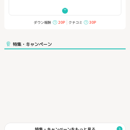
楽天ならではのお得なキャンペーンも盛りだくさん！
楽天ラクマは、楽天ポイントが使えて貯まる、楽天運営のフリマ
20P
30P
ダウン報酬
クチコミ
アプリです。
配送料は業界最安値、販売手数料も売れば売るほど安くなる仕組
みで、
お得に出品取引をすることができます。
特集・キャンペーン
また、楽天ならではのお得なキャンペーンが豊富なことも強みで
す。
バーコード出品や匿名配送、無料鑑定サービスなど、誰でも簡
単・安心に
取引が楽しめるよう日々新しい進化を遂げており、ダウンロード
数は
累計4,000万ダウンロードを突破しました。
特集・キャンペーンをもっと見る