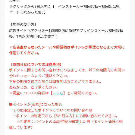
た場合
※クリックから7日以内に【 インストール＋初回起動＋初回出品完
了 】しなかった場合
【広告の使い方】
広告サイトへアクセス→1時間以内に新規アプリインストール初回起動
後、7日以内初回出品で完了！
※広告主から届いたメールや郵便物はポイントが承認となるまで大切に
保管してください。
【お問合せについての注意事項】
ポイントに関するお問い合わせにつきましては、以下の期限内にお問い
合わせフォームよりご連絡ください。
下記の期限を過ぎた場合は調査を承ることができません。
あらかじめ、ご了承ください。
※調査についての詳細は【
こちら
】をご確認ください。
■ポイントが[否認]になった場合
その他確定したポイントについてのお問い合わせ
…ポイントの判定日から【5か月以内】にお問い合わせください。
※判定日：ポイントの承認/否認が確定した日（ポイント通帳に記
載しています）