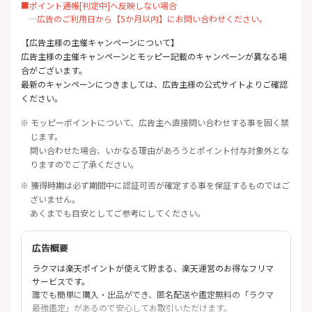
■ポイント通帳[判定中]へ反映しない場合
…広告のご利用日から【5か月以内】にお問い合わせください。
【広告主様の主催キャンペーンについて】
広告主様の主催キャンペーンとモッピー記載のキャンペーンが異なる場
合がございます。
最新のキャンペーンにつきましては、広告主様の公式サイトよりご確認
ください。
※ モッピーポイントについて、広告主へ直接問い合わせする事を固く禁
じます。
問い合わせた場合、いかなる理由があろうとポイント付与対象外とな
りますのでご了承ください。
※ 獲得時期は必ず期間中に認証可否が確定する事を保証するものではご
ざいません。
あくまでも目安としてご参考にしてください。
広告概要
ラクマは楽天ポイントが使えて貯まる、楽天運営のお得なフリマ
サービスです。
誰でも簡単に購入・出品ができ、匿名配送や鑑定無料の「ラクマ
最強鑑定」があるので安心してお取引いただけます。