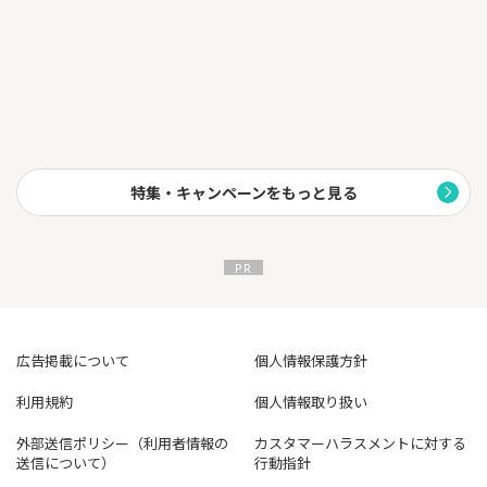
※１施設ごとに還元率は異なります。
※２一部対象外の場合がございます。
※３一部対象とならない交通事業者がございます。
※４カード現物のタッチ決済は対象となりません。
※５特典の上限はカード券種ごとに毎月1,000円です。
※６進呈率はカード提示・クレジット払い合算分を表示（施設に
より異なる場合があります）
特集・キャンペーンをもっと見る
広告掲載について
個人情報保護方針
利用規約
個人情報取り扱い
外部送信ポリシー（利用者情報の
カスタマーハラスメントに対する
送信について）
行動指針