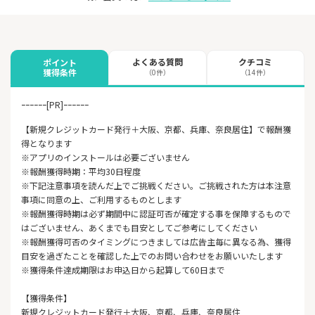
よくある質問
クチコミ
ポイント
獲得条件
（0件）
（14件）
ｰｰｰｰｰｰ[PR]ｰｰｰｰｰｰ
【新規クレジットカード発行＋大阪、京都、兵庫、奈良居住】で報酬獲
得となります
※アプリのインストールは必要ございません
※報酬獲得時期：平均30日程度
※下記注意事項を読んだ上でご挑戦ください。ご挑戦された方は本注意
事項に同意の上、ご利用するものとします
※報酬獲得時期は必ず期間中に認証可否が確定する事を保障するもので
はございません、あくまでも目安としてご参考にしてください
※報酬獲得可否のタイミングにつきましては広告主毎に異なる為、獲得
目安を過ぎたことを確認した上でのお問い合わせをお願いいたします
※獲得条件達成期限はお申込日から起算して60日まで
【獲得条件】
新規クレジットカード発行＋大阪、京都、兵庫、奈良居住