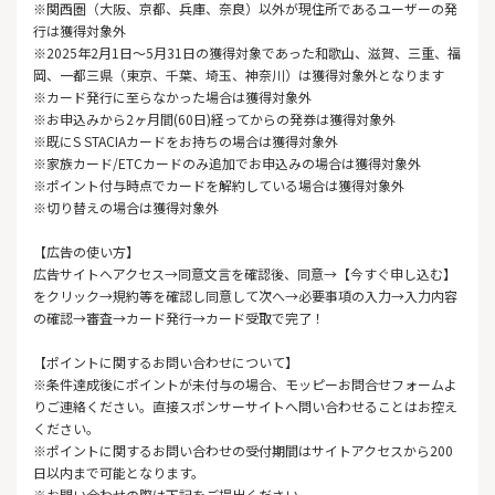
※関西圏（大阪、京都、兵庫、奈良）以外が現住所であるユーザーの発
行は獲得対象外
※2025年2月1日～5月31日の獲得対象であった和歌山、滋賀、三重、福
岡、一都三県（東京、千葉、埼玉、神奈川）は獲得対象外となります
※カード発行に至らなかった場合は獲得対象外
※お申込みから2ヶ月間(60日)経ってからの発券は獲得対象外
※既にS STACIAカードをお持ちの場合は獲得対象外
※家族カード/ETCカードのみ追加でお申込みの場合は獲得対象外
※ポイント付与時点でカードを解約している場合は獲得対象外
※切り替えの場合は獲得対象外
【広告の使い方】
広告サイトへアクセス→同意文言を確認後、同意→【今すぐ申し込む】
をクリック→規約等を確認し同意して次へ→必要事項の入力→入力内容
の確認→審査→カード発行→カード受取で完了！
【ポイントに関するお問い合わせについて】
※条件達成後にポイントが未付与の場合、モッピーお問合せフォームよ
りご連絡ください。直接スポンサーサイトへ問い合わせることはお控え
ください。
※ポイントに関するお問い合わせの受付期間はサイトアクセスから200
日以内まで可能となります。
※お問い合わせの際は下記をご提出ください。