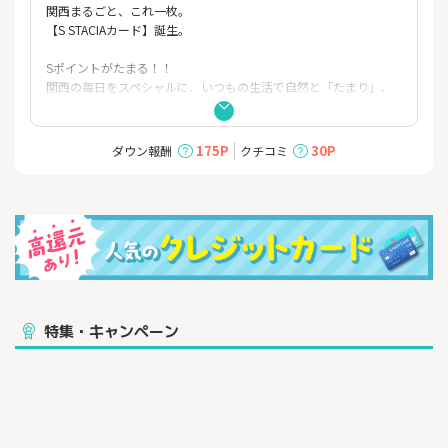
関西まるごと、これ一枚。
【S STACIAカード】誕生。
Sポイントがたまる！！
関西の毎日をスペシャルに、いつもの生活で自然と「たまり」、
あなたに合った「つかい方」を選べます。
＜おすすめポイント＞
175P
30P
ダウン報酬
クチコミ
■年会費永年無料
■Sポイント優待店で最大3.5%相当ポイント進呈※１
■国内クレジット利用でSポイント利用で1％相当のSポイント進
呈 ※２
■全国の鉄道・バスの対象路線でスマホのタッチ決済乗車をする
と、ご利用金額200円（税込）につき6.5％キャッシュバック！※
3.4.5
＜Sポイント優待店一例＞※６
特集・キャンペーン
●ショッピング
阪急百貨店・阪急メンズ・阪神百貨店・阪急オアシス・イズミ
ヤ・デイリーカナート・関西スーパー
グランフロント大阪ショップ＆レストラン・阪急西宮ガーデン
ズ・阪急三番街など
●トラベル＆レジャー
宝塚大劇場、阪急阪神第一ホテルグループなど