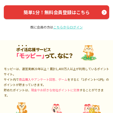
簡単1分！無料会員登録はこちら
既に会員の方は
こちらからログイン
ポイ活応援サービス
「モッピー」
って、なに？
モッピーは、運営実績20年以上！累計
1,400万人
以上が利用しているポイント
サイト。
サイト内で
商品購入やアンケート回答、ゲーム
をすると「1ポイント=1円」の
ポイントが貯まっていきます。
貯めたポイントは、
現金やお好きな他社ポイントに交換
することができま
す。