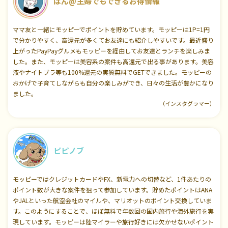
ぱん@主婦でもできるお得情報
ママ友と一緒にモッピーでポイントを貯めています。モッピーは1P=1円
で分かりやすく、高還元が多くてお友達にも紹介しやすいです。最近盛り
上がったPayPayグルメもモッピーを経由してお友達とランチを楽しみま
した。また、モッピーは美容系の案件も高還元で出る事があります。美容
液やナイトブラ等も100%還元の実質無料でGETできました。モッピーの
おかげで子育てしながらも自分の楽しみができ、日々の生活が豊かになり
ました。
（インスタグラマー）
ピピノブ
モッピーではクレジットカードやFX、新電力への切替など、1件あたりの
ポイント数が大きな案件を狙って参加しています。貯めたポイントはANA
やJALといった航空会社のマイルや、マリオットのポイント交換していま
す。このようにすることで、ほぼ無料で年数回の国内旅行や海外旅行を実
現しています。モッピーは陸マイラーや旅行好きには欠かせないポイント