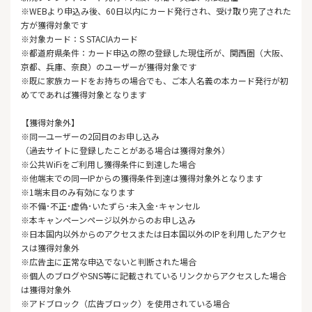
※WEBより申込み後、60日以内にカード発行され、受け取り完了された
方が獲得対象です
※対象カード：S STACIAカード
※都道府県条件：カード申込の際の登録した現住所が、関西圏（大阪、
京都、兵庫、奈良）のユーザーが獲得対象です
※既に家族カードをお持ちの場合でも、ご本人名義の本カード発行が初
めてであれば獲得対象となります
【獲得対象外】
※同一ユーザーの2回目のお申し込み
（過去サイトに登録したことがある場合は獲得対象外）
※公共WiFiをご利用し獲得条件に到達した場合
※他端末での同一IPからの獲得条件到達は獲得対象外となります
※1端末目のみ有効になります
※不備･不正･虚偽･いたずら･未入金･キャンセル
※本キャンペーンページ以外からのお申し込み
※日本国内以外からのアクセスまたは日本国以外のIPを利用したアクセ
スは獲得対象外
※広告主に正常な申込でないと判断された場合
※個人のブログやSNS等に記載されているリンクからアクセスした場合
は獲得対象外
※アドブロック（広告ブロック）を使用されている場合