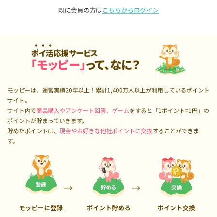
既に会員の方は
こちらからログイン
ポイ活応援サービス
「モッピー」
って、なに？
モッピーは、運営実績20年以上！累計
1,400万人
以上が利用しているポイント
サイト。
サイト内で
商品購入やアンケート回答、ゲーム
をすると「1ポイント=1円」の
ポイントが貯まっていきます。
貯めたポイントは、
現金やお好きな他社ポイントに交換
することができま
す。
モッピーに登録
ポイント貯める
ポイント交換