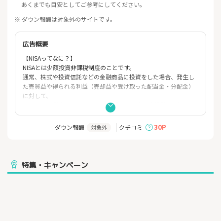
あくまでも目安としてご参考にしてください。
※ ダウン報酬は対象外のサイトです。
広告概要
【NISAってなに？】
NISAとは少額投資非課税制度のことです。
通常、株式や投資信託などの金融商品に投資をした場合、発生し
た売買益や得られる利益（売却益や受け取った配当金・分配金）
に対して、
20.315%の税金がかかりますが、「NISA口座（非課税口座）」で
保有している金融商品から得られる利益が非課税になります。
30P
ダウン報酬
クチコミ
対象外
■ゼロ革命 × NISAなら売買にかかる手数料も、利益にかかる税金
も0円！
・投資信託売買手数料０円
・国内株式売買手数料０円
特集・キャンペーン
・米国株式＆海外ETF売買手数料０円