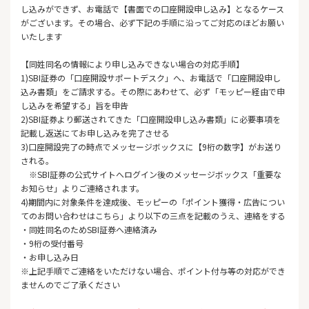
し込みができず、お電話で【書面での口座開設申し込み】となるケース
がございます。その場合、必ず下記の手順に沿ってご対応のほどお願い
いたします
【同姓同名の情報により申し込みできない場合の対応手順】
1)SBI証券の「口座開設サポートデスク」へ、お電話で「口座開設申し
込み書類」をご請求する。その際にあわせて、必ず「モッピー経由で申
し込みを希望する」旨を申告
2)SBI証券より郵送されてきた「口座開設申し込み書類」に必要事項を
記載し返送にてお申し込みを完了させる
3)口座開設完了の時点でメッセージボックスに【9桁の数字】がお送り
される。
※SBI証券の公式サイトへログイン後のメッセージボックス「重要な
お知らせ」よりご連絡されます。
4)期間内に対象条件を達成後、モッピーの「ポイント獲得・広告につい
てのお問い合わせはこちら」より以下の三点を記載のうえ、連絡をする
・同姓同名のためSBI証券へ連絡済み
・9桁の受付番号
・お申し込み日
※上記手順でご連絡をいただけない場合、ポイント付与等の対応ができ
ませんのでご了承ください