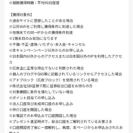
※報酬獲得時期：平均90日程度
【獲得対象外】
※過去サイトに登録したことがある場合
※公共WiFiをご利用し獲得条件に到達した場合
※他端末での同一IPからの獲得条件到達
※1端末目のみ有効になります
※不備･不正･虚偽･いたずら･未入金･キャンセル
※本キャンペーンページ以外からのお申し込み
※日本国内以外からのアクセスまたは日本国以外のIPを利用したアクセ
ス
※広告主に正常な申込でないと判断された場合
※個人のブログやSNS等に記載されているリンクからアクセスした場合
※アドブロック（広告ブロック）を使用されている場合
※株式会社SBI証券で既に証券総合口座をお持ちの方
※対象期間に条件を満たしていない場合
※ポイント目当ての申し込み
※法人口座及び未成年口座のお申し込み
※仲介口座を開設した場合
※お電話でのお申込みで口座開設した場合
※プレゼント進呈時点で、総合口座をご解約されているお客さま
※口座開設完了後に一度解約し、再度、本ページからお申込みされたお