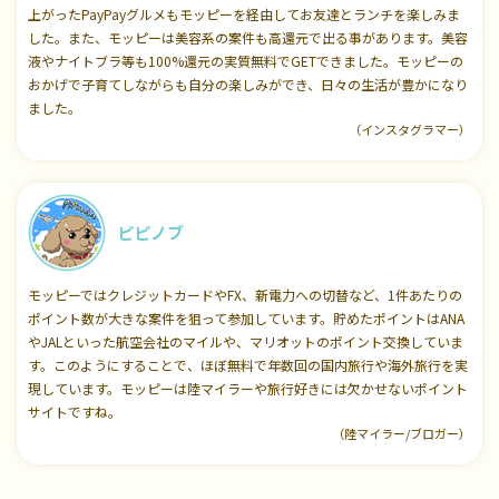
上がったPayPayグルメもモッピーを経由してお友達とランチを楽しみま
した。また、モッピーは美容系の案件も高還元で出る事があります。美容
液やナイトブラ等も100%還元の実質無料でGETできました。モッピーの
おかげで子育てしながらも自分の楽しみができ、日々の生活が豊かになり
ました。
（インスタグラマー）
ピピノブ
モッピーではクレジットカードやFX、新電力への切替など、1件あたりの
ポイント数が大きな案件を狙って参加しています。貯めたポイントはANA
やJALといった航空会社のマイルや、マリオットのポイント交換していま
す。このようにすることで、ほぼ無料で年数回の国内旅行や海外旅行を実
現しています。モッピーは陸マイラーや旅行好きには欠かせないポイント
サイトですね。
（陸マイラー/ブロガー）