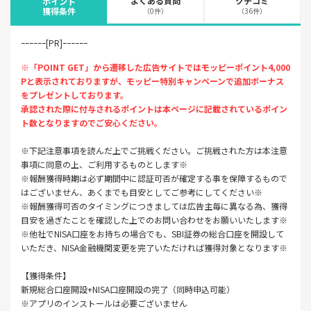
よくある質問
クチコミ
ポイント
獲得条件
（0件）
（36件）
ｰｰｰｰｰｰ[PR]ｰｰｰｰｰｰ
※「POINT GET」から遷移した広告サイトではモッピーポイント4,000
Pと表示されておりますが、モッピー特別キャンペーンで追加ボーナス
をプレゼントしております。
承認された際に付与されるポイントは本ページに記載されているポイン
ト数となりますのでご安心ください。
※下記注意事項を読んだ上でご挑戦ください。ご挑戦された方は本注意
事項に同意の上、ご利用するものとします※
※報酬獲得時期は必ず期間中に認証可否が確定する事を保障するもので
はございません、あくまでも目安としてご参考にしてください※
※報酬獲得可否のタイミングにつきましては広告主毎に異なる為、獲得
目安を過ぎたことを確認した上でのお問い合わせをお願いいたします※
※他社でNISA口座をお持ちの場合でも、SBI証券の総合口座を開設して
いただき、NISA金融機関変更を完了いただければ獲得対象となります※
【獲得条件】
新規総合口座開設+NISA口座開設の完了（同時申込可能）
※アプリのインストールは必要ございません