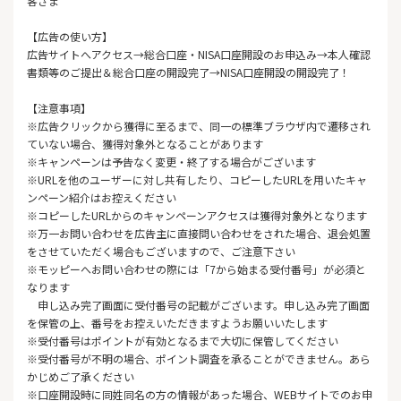
客さま
【広告の使い方】
広告サイトへアクセス→総合口座・NISA口座開設のお申込み→本人確認
書類等のご提出＆総合口座の開設完了→NISA口座開設の開設完了！
【注意事項】
※広告クリックから獲得に至るまで、同一の標準ブラウザ内で遷移され
ていない場合、獲得対象外となることがあります
※キャンペーンは予告なく変更・終了する場合がございます
※URLを他のユーザーに対し共有したり、コピーしたURLを用いたキャ
ンペーン紹介はお控えください
※コピーしたURLからのキャンペーンアクセスは獲得対象外となります
※万一お問い合わせを広告主に直接問い合わせをされた場合、退会処置
をさせていただく場合もございますので、ご注意下さい
※モッピーへお問い合わせの際には「7から始まる受付番号」が必須と
なります
申し込み完了画面に受付番号の記載がございます。申し込み完了画面
を保管の上、番号をお控えいただきますようお願いいたします
※受付番号はポイントが有効となるまで大切に保管してください
※受付番号が不明の場合、ポイント調査を承ることができません。あら
かじめご了承ください
※口座開設時に同姓同名の方の情報があった場合、WEBサイトでのお申