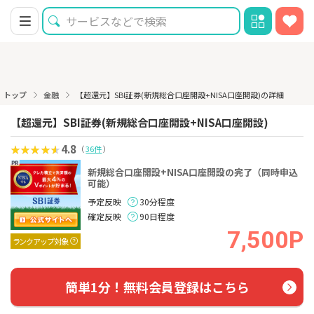
トップ
金融
【超還元】SBI証券(新規総合口座開設+NISA口座開設)の詳細
【超還元】SBI証券(新規総合口座開設+NISA口座開設)
4.8
（
36件
）
新規総合口座開設+NISA口座開設の完了（同時申込
可能）
予定反映
30分程度
確定反映
90日程度
7,500P
ランクアップ対象
簡単1分！無料会員登録はこちら