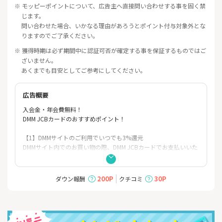
※ モッピーポイントについて、広告主へ直接問い合わせする事を固く禁
じます。
問い合わせた場合、いかなる理由があろうとポイント付与対象外とな
りますのでご了承ください。
※ 獲得時期は必ず期間中に認証可否が確定する事を保証するものではご
ざいません。
あくまでも目安としてご参考にしてください。
広告概要
入会金・年会費無料！
DMM JCBカードのおすすめポイント！
【1】DMMサイトのご利用でいつでも3%還元
DMMサイト内でのお買い物の際、DMM JCBカードでお支払いいた
だくと、商品代金(税込)の3%がDMMポイントにて還元されます。
【2】DMMサイト外のご利用でいつでも1%還元
200P
30P
ダウン報酬
クチコミ
DMMサイト外でのご利用の場合は、DMM JCBカードで決済してい
ただくと、ご利用額に応じて1%のDMMポイントが還元されます。
【3】最短5分でカード発行