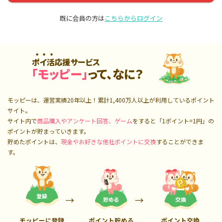
既に会員の方は
こちらからログイン
ポイ活応援サービス
「モッピー」
って、なに？
モッピーは、運営実績20年以上！累計
1,400万人
以上が利用しているポイント
サイト。
サイト内で
商品購入やアンケート回答、ゲーム
をすると「1ポイント=1円」の
ポイントが貯まっていきます。
貯めたポイントは、
現金やお好きな他社ポイントに交換
することができま
す。
モッピーに登録
ポイント貯める
ポイント交換