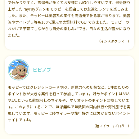
で分かりやすく、高還元が多くてお友達にも紹介しやすいです。最近盛り
上がったPayPayグルメもモッピーを経由してお友達とランチを楽しみま
した。また、モッピーは美容系の案件も高還元で出る事があります。美容
液やナイトブラ等も100%還元の実質無料でGETできました。モッピーの
おかげで子育てしながらも自分の楽しみができ、日々の生活が豊かになり
ました。
（インスタグラマー）
ピピノブ
モッピーではクレジットカードやFX、新電力への切替など、1件あたりの
ポイント数が大きな案件を狙って参加しています。貯めたポイントはANA
やJALといった航空会社のマイルや、マリオットのポイント交換していま
す。このようにすることで、ほぼ無料で年数回の国内旅行や海外旅行を実
現しています。モッピーは陸マイラーや旅行好きには欠かせないポイント
サイトですね。
（陸マイラー/ブロガー）