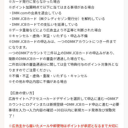
※カード発行に至らなかった場合
※ポイント加算時点で以下に当てはまる事項がある場合
・DMM.comの会員を退会している
・DMM JCBカード（㈱クレディセゾン発行分）を解約している
・DMM JCBカードでの支払いを延滞している
※データ重複などにより広告主より不正等と判断された場合
※キャンセル・虚偽・架空・いたずら・申込み不備
※DMM JCBカードの申込みは、一つのDMMアカウントにつき一件まで
になります。
一つのDMMアカウントで二件以上のDMM JCBカードの申込みがあり、
複数のDMMJCBカードの審査が通過した場合でも、
二件目以降の審査通過分に関しては全て特典付与のポイント対象外とな
りますのでご注意ください。
※不備・不正・虚偽・重複・いたずら・キャンセル
※その他お申込内容に不備がある場合
【広告の使い方】
広告サイトへアクセス→カードデザインを選択して申込に進む→DMMア
カウントにログインまたは新規登録→DMM JCBカード申込に進む→必要
事項を入力→入力内容の確認→30日以内に新規カード発券及び受取完
了！
※広告主から届いたメールや郵便物はポイントが承認となるまで大切に