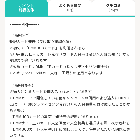
よくある質問
クチコミ
ポイント
獲得条件
（0件）
（26件）
ｰｰｰｰｰｰ[PR]ｰｰｰｰｰｰ
【獲得条件】
新規カード発行（受け取り確認必須）
※初めて「DMM JCBカード」を利用される方
※申込後30日内にカード発行（カード入会審査及び本人確認完了）から
受取まで完了された方
※対象カード：DMM JCBカード（㈱クレディセゾン発行分）
※本キャンペーンはお一人様一回限りの適用となります
【獲得対象外】
※過去に対象カードを申込みされたことがある方
※DMMカードで開催している他キャンペーンの併用および過去にDMM J
CBカード（㈱クレディセゾン発行分）の入会特典を受け取ったことがが
ある場合
（DMM JCBカードの裏面に発行元の記載があります）
※DMMサイト上のカード入会画面で入会特典を選択する際に表示される
「DMM JCBカード入会特典」に関しましては、併用いただいて問題ござ
いません