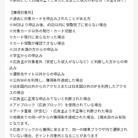
【獲得対象外】
※過去に対象カードを申込みされたことがある方
※WEBより申込み後、45日以内に受取完了に至らない場合
※対象カード以外の発行・カード切替え
※カード発行に至らなかった場合
※カード受取が確認できない場合
※20才未満の方からの申込み
※学生からの申込み
※広告主が対象者外（安定した収入がないなど）と判断した方からの申
込み
※遷移先サイト以外からの申込み
※公共WiFiを利用し、獲得条件達成した場合
※日本国内以外からのアクセスまたは日本国以外のIPを利用したアクセ
スの場合
※広告主に正常な申込みでないと判断された場合
※アドブロック（広告ブロック）を使用されている場合
※データ重複（IP含む）・広告主より不正等と判断された場合
※他端末での同一IPからの獲得条件達成された場合、1端末目のみ有効
となります。
※広告クリックから獲得に至るまで、同一の標準ブラウザ内で遷移され
ていない場合、ポイント対象外となることがあります