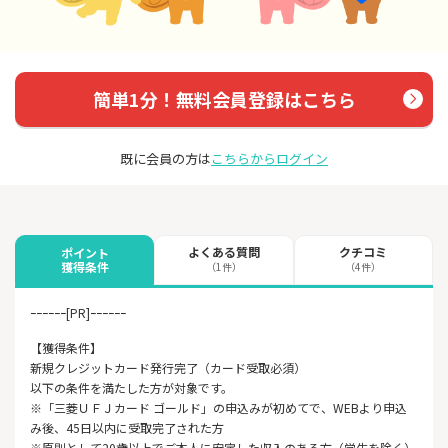
簡単1分！無料会員登録はこちら
既に会員の方は
こちらからログイン
よくある質問
クチコミ
ポイント
獲得条件
（1件）
（4件）
ｰｰｰｰｰｰ[PR]ｰｰｰｰｰｰ
【獲得条件】
新規クレジットカード発行完了（カード受取必須）
以下の条件を満たした方が対象です。
※「三菱ＵＦＪカード ゴールド」の申込みが初めてで、WEBより申込
み後、45日以内に受取完了された方
※原則として20歳以上でご本人に安定した収入のある方（学生を除く）