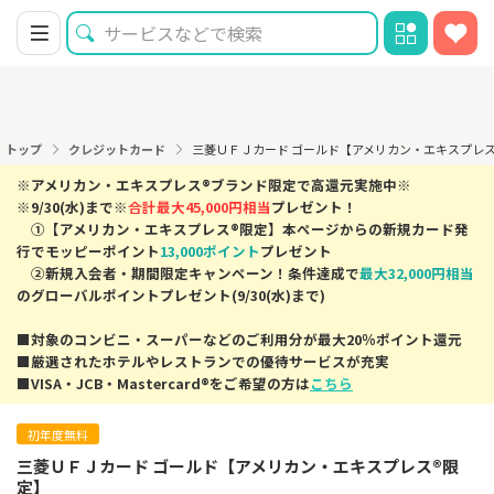
トップ
クレジットカード
三菱ＵＦＪカード ゴールド【アメリカン・エキスプレ
※アメリカン・エキスプレス®ブランド限定で高還元実施中※
※9/30(水)まで※
合計最大45,000円相当
プレゼント！
①【アメリカン・エキスプレス®限定】本ページからの新規カード発
行でモッピーポイント
13,000ポイント
プレゼント
②新規入会者・期間限定キャンペーン！条件達成で
最大32,000円相当
のグローバルポイントプレゼント(9/30(水)まで)
■対象のコンビニ・スーパーなどのご利用分が最大20％ポイント還元
■厳選されたホテルやレストランでの優待サービスが充実
■VISA・JCB・Mastercard®をご希望の方は
こちら
初年度無料
三菱ＵＦＪカード ゴールド【アメリカン・エキスプレス®限
定】