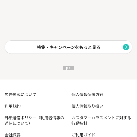
▼対象店舗の例
セブン-イレブン、スシロー、松屋、松のや、マイカリー食堂、ゼ
ッテリア、アカチャンホンポ（Online Shopのみ）、カーブス、サ
ンリブ、近商ストア、ハーベス、東武ストア、ヤマナカ、フラン
テ、フランテロゼなど
※ポイントの還元率および相当額表記は、1ポイント=5円相当と
特集・キャンペーンをもっと見る
して利用した場合です。 なお、1ポイントの相当額は利用方法に
より異なります。
（*1）Web入会の場合。通常年会費11,000円（税込）。
（*2）対象店舗によってはアメリカン・エキスプレス®のカードは
優遇対象外となります。
（*3）最大20％ポイント還元には、ご利用金額の上限など 各種条
件・ご留意事項がございます。くわしくは
こちら
をご確認くださ
い。
広告掲載について
個人情報保護方針
（*4）特典には条件がございます。
（*5）ポイントプレゼントにあたり、各種条件がございます。
利用規約
個人情報取り扱い
（*6）年間利用ボーナスの詳細は公式サイトをご確認ください。
（*7）一部利用付帯。補償の詳細・内容はカード個人会員規約を
外部送信ポリシー（利用者情報の
カスタマーハラスメントに対する
ご確認ください。
送信について）
行動指針
会社概要
ご利用ガイド