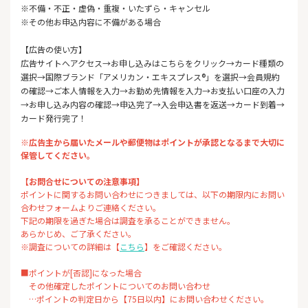
※不備・不正・虚偽・重複・いたずら・キャンセル
※その他お申込内容に不備がある場合
【広告の使い方】
広告サイトへアクセス→お申し込みはこちらをクリック→カード種類の
選択→国際ブランド「アメリカン・エキスプレス®」を選択→会員規約
の確認→ご本人情報を入力→お勤め先情報を入力→お支払い口座の入力
→お申し込み内容の確認→申込完了→入会申込書を返送→カード到着→
カード発行完了！
※広告主から届いたメールや郵便物はポイントが承認となるまで大切に
保管してください。
【お問合せについての注意事項】
ポイントに関するお問い合わせにつきましては、以下の期限内にお問い
合わせフォームよりご連絡ください。
下記の期限を過ぎた場合は調査を承ることができません。
あらかじめ、ご了承ください。
※調査についての詳細は【
こちら
】をご確認ください。
■ポイントが[否認]になった場合
その他確定したポイントについてのお問い合わせ
…ポイントの判定日から【75日以内】にお問い合わせください。