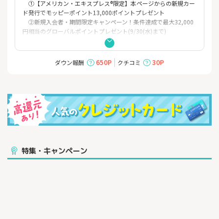
①【アメリカン・エキスプレス®限定】本ページからの新規カー
ド発行でモッピーポイント13,000ポイントプレゼント
②新規入会者・期間限定キャンペーン！条件達成で最大32,000
円相当のグローバルポイントプレゼント(9/30(水)まで)
初年度年会費無料（*1）で持てる、安心と信頼のゴールドカー
ド。
650P
30P
ダウン報酬
クチコミ
■対象のコンビニ・スーパー・飲食店など（*2）のご利用分がだ
れでも7%ポイント還元。さらに、条件達成で最大20%ポイント還
元！（*3）
■新規入会者・期間限定キャンペーン！条件達成で最大32,000円
相当のグローバルポイントプレゼント！
└新規入会特典で12,000円相当のグローバルポイントプレゼン
ト（*4）
└期間限定！新規ご入会＋条件達成で対象店舗でのご利用分が
特集・キャンペーン
一定期間7%→20%に還元率UP！最大20,000円相当のグローバル
ポイントプレゼント（*5）
■国内主要空港＋ダニエル・K・イノウエ国際空港のラウンジが無
料
■年間100万円以上のご利用で、11,000円相当のグローバルポイ
ントプレゼント！（*6）
■厳選されたホテルやレストランでの優待サービスが充実
■最高5,000万円の旅行傷害保険など、充実の付帯補償（*7）