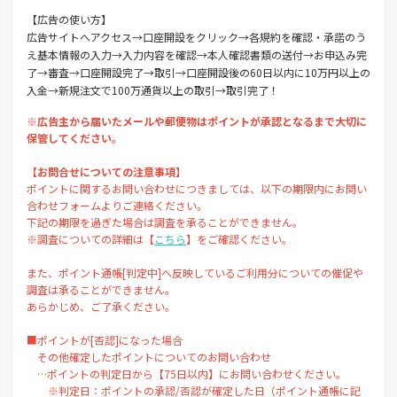
【広告の使い方】
広告サイトへアクセス→口座開設をクリック→各規約を確認・承諾のう
え基本情報の入力→入力内容を確認→本人確認書類の送付→お申込み完
了→審査→口座開設完了→取引→口座開設後の60日以内に10万円以上の
入金→新規注文で100万通貨以上の取引→取引完了！
※広告主から届いたメールや郵便物はポイントが承認となるまで大切に
保管してください。
【お問合せについての注意事項】
ポイントに関するお問い合わせにつきましては、以下の期限内にお問い
合わせフォームよりご連絡ください。
下記の期限を過ぎた場合は調査を承ることができません。
※調査についての詳細は【
こちら
】をご確認ください。
また、ポイント通帳[判定中]へ反映しているご利用分についての催促や
調査は承ることができません。
あらかじめ、ご了承ください。
■ポイントが[否認]になった場合
その他確定したポイントについてのお問い合わせ
…ポイントの判定日から【75日以内】にお問い合わせください。
※判定日：ポイントの承認/否認が確定した日（ポイント通帳に記