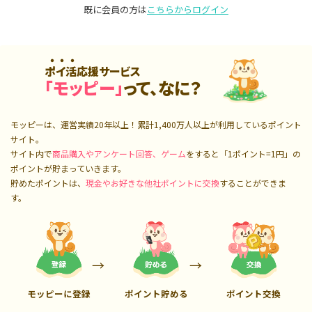
既に会員の方は
こちらからログイン
ポイ活応援サービス
「モッピー」
って、なに？
モッピーは、運営実績20年以上！累計
1,400万人
以上が利用しているポイント
サイト。
サイト内で
商品購入やアンケート回答、ゲーム
をすると「1ポイント=1円」の
ポイントが貯まっていきます。
貯めたポイントは、
現金やお好きな他社ポイントに交換
することができま
す。
モッピーに登録
ポイント貯める
ポイント交換