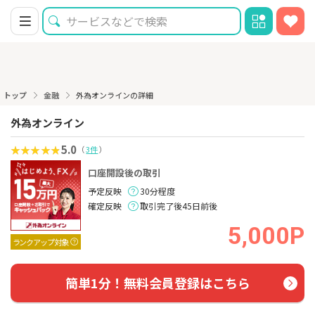
トップ
金融
外為オンラインの詳細
外為オンライン
5.0
（
3件
）
口座開設後の取引
予定反映
30分程度
確定反映
取引完了後45日前後
5,000P
ランクアップ対象
簡単1分！無料会員登録はこちら