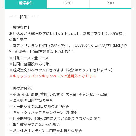
獲得条件
（0件）
（3件）
ｰｰｰｰｰｰ[PR]ｰｰｰｰｰｰ
【獲得条件】
お申込みから60日以内に初回入金10万以上、新規注文で100万通貨以上
の取引完了
（南アフリカランド/円（ZAR/JPY）、およびメキシコペソ/円（MXN/JP
Y）の場合、1,000万通貨以上のお取引）
※対象コース：全コース
※初回口座開設のみ対象
※新規注文のみカウントされます（決済はカウントされません）
※キャッシュバックキャンペーンは適用外となります
【獲得対象外】
※不備･不正･虚偽･重複･いたずら･未入金･キャンセル・出金
※法人様の口座開設の場合
※同一IPからの2回目以降のお申込み
※キャッシュバックキャンペーンは対象外
※口座開設後、60日以内に入金が確認できなかった場合
※取引確認ができなかった場合
※既に外為オンラインに口座をお持ちの場合