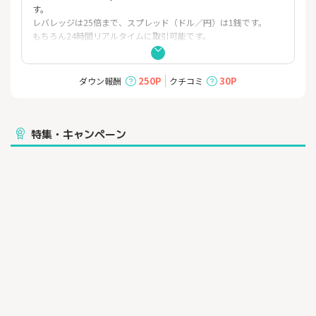
す。
レバレッジは25倍まで、スプレッド（ドル／円）は1銭です。
もちろん24時間リアルタイムに取引可能です。
無料デモトレードも用意されています。
250P
30P
ダウン報酬
クチコミ
特集・キャンペーン