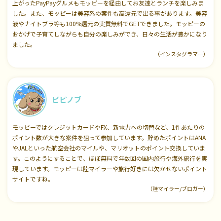
上がったPayPayグルメもモッピーを経由してお友達とランチを楽しみま
した。また、モッピーは美容系の案件も高還元で出る事があります。美容
液やナイトブラ等も100%還元の実質無料でGETできました。モッピーの
おかげで子育てしながらも自分の楽しみができ、日々の生活が豊かになり
ました。
（インスタグラマー）
ピピノブ
モッピーではクレジットカードやFX、新電力への切替など、1件あたりの
ポイント数が大きな案件を狙って参加しています。貯めたポイントはANA
やJALといった航空会社のマイルや、マリオットのポイント交換していま
す。このようにすることで、ほぼ無料で年数回の国内旅行や海外旅行を実
現しています。モッピーは陸マイラーや旅行好きには欠かせないポイント
サイトですね。
（陸マイラー/ブロガー）