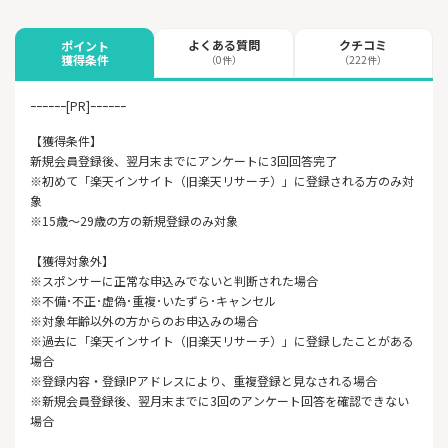
よくある質問
クチコミ
ポイント
獲得条件
（0件）
（222件）
ｰｰｰｰｰｰ[PR]ｰｰｰｰｰｰ
【獲得条件】
新規会員登録後、翌月末までにアンケートに3回回答完了
※初めて「楽天インサイト（旧楽天リサーチ）」に登録される方のみ対
象
※15歳〜29歳の方の新規登録のみ対象
【獲得対象外】
※スポンサーに正常な申込みでないと判断された場合
※不備･不正･虚偽･重複･いたずら･キャンセル
※対象年齢以外の方からのお申込みの場合
※過去に「楽天インサイト（旧楽天リサーチ）」に登録したことがある
場合
※登録内容・登録IPアドレスにより、重複登録と見なされる場合
※新規会員登録後、翌月末までに3回のアンケート回答を確認できない
場合