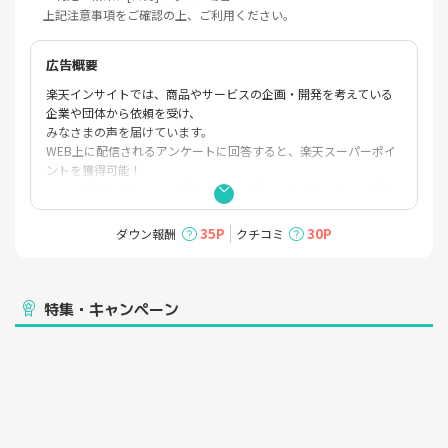
上記注意事項をご確認の上、ご利用ください。
広告概要
楽天インサイトでは、商品やサービスの企画・開発を考えている
企業や団体から依頼を受け、
みなさまの声を届けています。
WEB上に配信されるアンケートに回答すると、楽天スーパーポイ
ントを獲得可能！
スキマ時間でポイントを貯めて、楽天グループのサービスで活用
いただくことができるサービスです。
さらに、獲得したポイントが少量でも、1ヶ月単位で楽天スーパー
35P
30P
ダウン報酬
クチコミ
ポイント口座に付与されるため、無駄なくポイントを利用するこ
とができます。
特集・キャンペーン