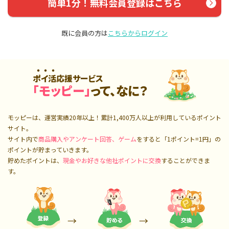
簡単1分！無料会員登録はこちら
既に会員の方は
こちらからログイン
ポイ活応援サービス
「モッピー」
って、なに？
モッピーは、運営実績20年以上！累計
1,400万人
以上が利用しているポイント
サイト。
サイト内で
商品購入やアンケート回答、ゲーム
をすると「1ポイント=1円」の
ポイントが貯まっていきます。
貯めたポイントは、
現金やお好きな他社ポイントに交換
することができま
す。