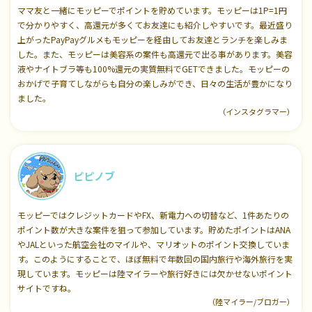
ママ友と一緒にモッピーでポイントを貯めています。モッピーは1P=1円
で分かりやすく、高還元が多くてお友達にも紹介しやすいです。最近盛り
上がったPayPayグルメもモッピーを経由してお友達とランチを楽しみま
した。また、モッピーは美容系の案件も高還元で出る事があります。美容
液やナイトブラ等も100%還元の実質無料でGETできました。モッピーの
おかげで子育てしながらも自分の楽しみができ、日々の生活が豊かになり
ました。
（インスタグラマー）
ピピノブ
モッピーではクレジットカードやFX、新電力への切替など、1件あたりの
ポイント数が大きな案件を狙って参加しています。貯めたポイントはANA
やJALといった航空会社のマイルや、マリオットのポイント交換していま
す。このようにすることで、ほぼ無料で年数回の国内旅行や海外旅行を実
現しています。モッピーは陸マイラーや旅行好きには欠かせないポイント
サイトですね。
（陸マイラー/ブロガー）