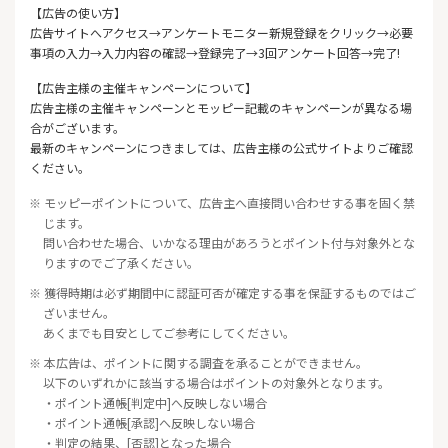
【広告の使い方】
広告サイトへアクセス→アンケートモニター新規登録をクリック→必要
事項の入力→入力内容の確認→登録完了→3回アンケート回答→完了!
【広告主様の主催キャンペーンについて】
広告主様の主催キャンペーンとモッピー記載のキャンペーンが異なる場
合がございます。
最新のキャンペーンにつきましては、広告主様の公式サイトよりご確認
ください。
※ モッピーポイントについて、広告主へ直接問い合わせする事を固く禁
じます。
問い合わせた場合、いかなる理由があろうとポイント付与対象外とな
りますのでご了承ください。
※ 獲得時期は必ず期間中に認証可否が確定する事を保証するものではご
ざいません。
あくまでも目安としてご参考にしてください。
※ 本広告は、ポイントに関する調査を承ることができません。
以下のいずれかに該当する場合はポイントの対象外となります。
・ポイント通帳[判定中]へ反映しない場合
・ポイント通帳[承認]へ反映しない場合
・判定の結果、[否認]となった場合