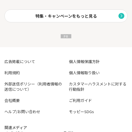
～HDI-Japan主催2024年度問合せ窓口格付け(証券業界)
最高評価の「三つ星」をネット証券で唯一15年連続獲得～
特集・キャンペーンをもっと見る
■ネット証券唯一！「株の取引相談窓口」で、日本株・米国株の
投資相談が無料でできる！
株の買い時、売り時、銘柄選び等のお悩みを解決します。
■登録者数70万人超えの松井証券公式YouTubeで楽しく投資を学
べる！
広告掲載について
個人情報保護方針
利用規約
個人情報取り扱い
外部送信ポリシー（利用者情報の
カスタマーハラスメントに対する
送信について）
行動指針
会社概要
ご利用ガイド
ヘルプ/お問い合わせ
モッピーSDGs
関連メディア