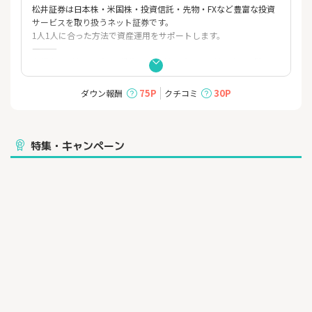
松井証券は日本株・米国株・投資信託・先物・FXなど豊富な投資
サービスを取り扱うネット証券です。
1人1人に合った方法で資産運用をサポートします。
―――――――
お得な0円がいっぱい！投資をしながらポイントがたくさん貯ま
る！
―――――――
75P
30P
ダウン報酬
クチコミ
■NISAでの取引手数料が0円
■1日の約定代金合計50万円以下の日本株取引手数料が0円
■25歳以下の日本株取引手数料が0円
■日本株デイトレ向け商品（一日信用取引）の手数料が0円、金
特集・キャンペーン
利・貸株料は0%
■業界最高還元率！「最大1%貯まる 投信残高ポイントサービ
ス」で投資信託を持っているだけでポイントが貯まる
■情報ツールの利用が0円
・「日本株アプリ」で東証に上場する全銘柄の売買内訳・信用残
を当日中に確認可能
・プロ仕様の取引ツール「ネットストック・ハイスピード」
・マーケット情報や株主優待、四季報など情報が盛り沢山の「マ
ーケットラボ」
―――――――
☆☆☆15年連続最高評価のサポート体制☆☆☆
―――――――