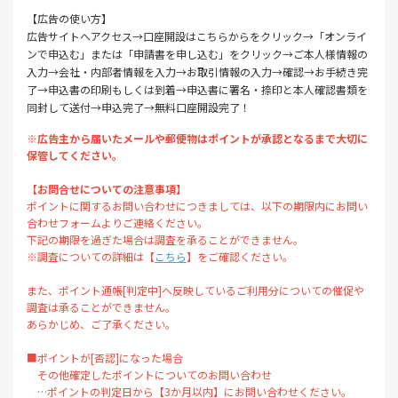
【広告の使い方】
広告サイトへアクセス→口座開設はこちらからをクリック→「オンライ
ンで申込む」または「申請書を申し込む」をクリック→ご本人様情報の
入力→会社・内部者情報を入力→お取引情報の入力→確認→お手続き完
了→申込書の印刷もしくは到着→申込書に署名・捺印と本人確認書類を
同封して送付→申込完了→無料口座開設完了！
※広告主から届いたメールや郵便物はポイントが承認となるまで大切に
保管してください。
【お問合せについての注意事項】
ポイントに関するお問い合わせにつきましては、以下の期限内にお問い
合わせフォームよりご連絡ください。
下記の期限を過ぎた場合は調査を承ることができません。
※調査についての詳細は【
こちら
】をご確認ください。
また、ポイント通帳[判定中]へ反映しているご利用分についての催促や
調査は承ることができません。
あらかじめ、ご了承ください。
■ポイントが[否認]になった場合
その他確定したポイントについてのお問い合わせ
…ポイントの判定日から【3か月以内】にお問い合わせください。