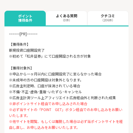
よくある質問
クチコミ
ポイント
獲得条件
（0件）
（206件）
ｰｰｰｰｰｰ[PR]ｰｰｰｰｰｰ
【獲得条件】
新規投資口座開設完了
※初めて「松井証券」にて口座開設される方が対象
【獲得対象外】
※申込から一ヶ月以内に口座開設完了に至らなかった場合
※未成年の方の口座開設は対象外となります。
※広告主判定時、口座が抹消されている場合
※不備･不正･虚偽･重複･いたずら･キャンセル
※広告主計測ツール上アフィリエイト広告経由外と判断された成果
※非ポイントサイト経由でお申し込みされた場合
※必ず当サイトの「POINT GET」ボタン経由でのお申し込みをお願い
いたします。
※他サイトを閲覧、もしくは離脱した場合は必ず当ポイントサイトを経
由し直し、お申し込みをお願いいたします。