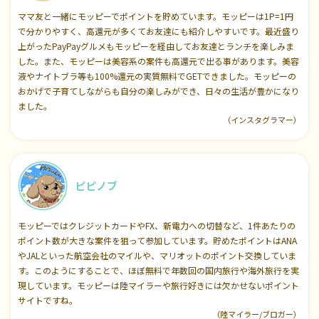
ママ友と一緒にモッピーでポイントを貯めています。モッピーは1P=1円
で分かりやすく、高還元が多くてお友達にも紹介しやすいです。最近盛り
上がったPayPayグルメもモッピーを経由してお友達とランチを楽しみま
した。また、モッピーは美容系の案件も高還元で出る事があります。美容
液やナイトブラ等も100%還元の実質無料でGETできました。モッピーの
おかげで子育てしながらも自分の楽しみができ、日々の生活が豊かになり
ました。
（インスタグラマー）
ピピノブ
モッピーではクレジットカードやFX、新電力への切替など、1件あたりの
ポイント数が大きな案件を狙って参加しています。貯めたポイントはANA
やJALといった航空会社のマイルや、マリオットのポイント交換していま
す。このようにすることで、ほぼ無料で年数回の国内旅行や海外旅行を実
現しています。モッピーは陸マイラーや旅行好きには欠かせないポイント
サイトですね。
（陸マイラー/ブロガー）