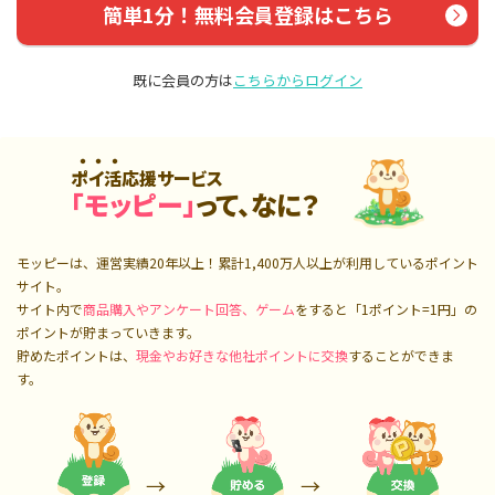
簡単1分！無料会員登録はこちら
既に会員の方は
こちらからログイン
ポイ活応援サービス
「モッピー」
って、なに？
モッピーは、運営実績20年以上！累計
1,400万人
以上が利用しているポイント
サイト。
サイト内で
商品購入やアンケート回答、ゲーム
をすると「1ポイント=1円」の
ポイントが貯まっていきます。
貯めたポイントは、
現金やお好きな他社ポイントに交換
することができま
す。