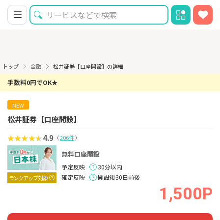
トップ
金融
松井証券【口座開設】の詳細
手数料0円でOK★
NEW
松井証券【口座開設】
4.9
（
206件
）
無料口座開設
予定反映
30分以内
確定反映
開設後30日前後
ランクアップ対象
1,500P