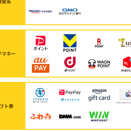
現金系
子マネー
フト券