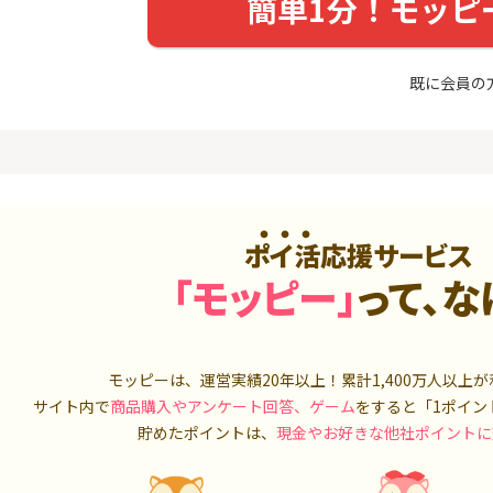
簡単1分！モッピ
入診断※
（利用）
5,000P
10,000P
4
4
ニメストア
超還元☆JCB CARD W/JCB
IG証券
既に会員の
CARD W plus L(39歳以下限
定)
800P
14,000P
5
5
OR賃貸
三菱ＵＦＪカード【アメリ
松井証券【
）
カン・エキスプレス®限定】
2,100P
13,000P
ポイ活応援サービス
6
6
【合計最大18,700円相当！
SUSTEN(
「モッピー」
って、な
】楽天カード【JCBキャンペ
座
ーン実施中】
8,000P
10,000P
7
7
（動画視
【最大38,000円相当】三井
マネックス証
モッピーは、運営実績20年以上！累計
住友カード（NL）
1,400万人
取引可能★
以上が
900P
9,000P
サイト内で
商品購入やアンケート回答、ゲーム
をすると「1ポイン
貯めたポイントは、
現金やお好きな他社ポイントに
8
8
3回回答（
PayPayカード＜最短7日付
SBI証券 確
）】楽天イ
与＞
o