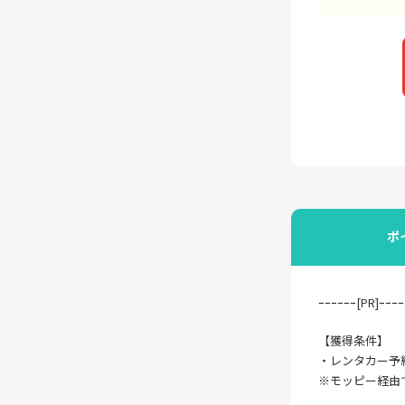
ポ
ｰｰｰｰｰｰ[PR]ｰｰｰｰ
【獲得条件】
・レンタカー予
※モッピー経由