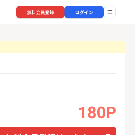
無料会員登録
ログイン
口座開設
回線
1
1
BI証券（新規口
※過去最高※Alterna Bank
auひ
000円以上入金）
（オルタナバンク）1万円投
資完了
24,000P
10,000P
2
2
eスマート証券（旧
SBI新生銀行「口座開設」
180P
ソフト
ム証券）
nk Li
16,000P
1,500P
3
3
【合計8,000P】楽天銀行 口
【東海