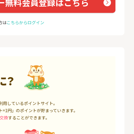
ー無料会員登録はこちら
座開設
コミュ
13,000P
1,500P
4
4
ミラリタ｜初回投資でAmaz
ドコモ 
方は
こちらからログイン
onギフト5,000円分プレゼ
ント
18,000P
15,000P
5
5
口座開設】
※過去最高20,000P！※【三
NUR
井住友銀行】法人ネット口
ョン）
座 Trunk
1,500P
18,000P
6
6
サステン)NISA口
みずほ銀行 口座開設
カシモ
に？
ス）
14,000P
6,000P
7
7
券★100円から
SBI FXトレード【無料口座
EO光
利用しているポイントサイト。
開設】
8,500P
4,500P
ト=1円」のポイントが貯まっていきます。
交換
することができます。
8
8
定拠出年金 iDeC
松井証券【口座開設】
BB.e
ーエキ