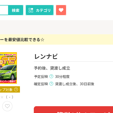
検索
カテゴリ
ーを最安値比較できる☆
レンナビ
クレカ
証券
1
1
！】U-NE
予約後、貸渡し成立
【過去最高還元】三菱ＵＦ
【超還元】S
試し]
Ｊカード【最大42,000円相
座開設+50,
当】
予定反映
30分程度
2,000P
12,000P
確定反映
貸渡し成立後、30日前後
2
2
ーナスウォ
【超還元】エポスカード【
三菱UFJ 
ップ対象
めのモニ
最短4日付与】
：auカブコ
（ - ）
14,000P
12,000P
3
3
Tトレンド
【超還元！】ライフカード
楽天証券