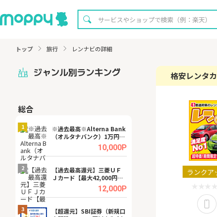
トップ
旅行
レンナビの詳細
ジャンル別ランキング
格安レンタカ
総合
無料
1
1
※過去最高※Alterna Bank
【8/16まで超還元
（オルタナバンク）1万円投
XT[31日間無料お
資完了
.0%
10,000P
2
2
宿予
【過去最高還元】三菱ＵＦ
※還元UP※ヴィ
ランクア
Ｊカード【最大42,000円相
ーカー【女性のた
当】
ターサイト】
.0%
12,000P
3
3
ング
【超還元】SBI証券（新規口
【リピートOK】I