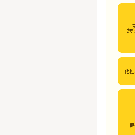
旅
他社
仮