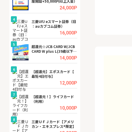
座開設+50,000円以上入金）
ビジネスツール導
高還元中※
.5%
24,000P
4
4
a（
三菱UFJ eスマート証券（旧
【無料即P】dア
：auカブコム証券）
【31日間無料】
.5%
16,000P
5
5
tel
超還元☆JCB CARD W/JCB
※還元アップ※DO
CARD W plus L(39歳以下限
（新規物件問合せ
定)
.0%
14,000P
6
6
内
【超還元】エポスカード【
Cievo(シエボ)
最短4日付与】
.0%
12,000P
7
7
行）
【超還元！】ライフカード
GFS無料特別講座
（利用）
聴）
.0%
10,000P
8
8
三菱ＵＦＪカード【アメリ
【無料アンケート
カン・エキスプレス®限定】
15歳〜29歳のみ
ンサイト