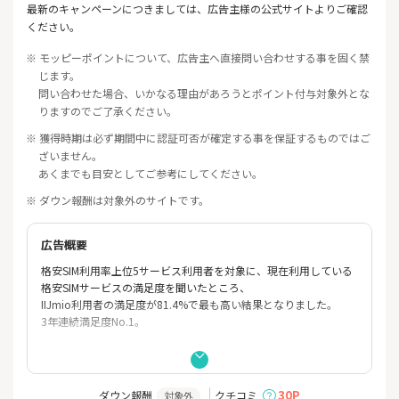
最新のキャンペーンにつきましては、広告主様の公式サイトよりご確認
ください。
※ モッピーポイントについて、広告主へ直接問い合わせする事を固く禁
じます。
問い合わせた場合、いかなる理由があろうとポイント付与対象外とな
りますのでご了承ください。
※ 獲得時期は必ず期間中に認証可否が確定する事を保証するものではご
ざいません。
あくまでも目安としてご参考にしてください。
※ ダウン報酬は対象外のサイトです。
広告概要
格安SIM利用率上位5サービス利用者を対象に、現在利用している
格安SIMサービスの満足度を聞いたところ、
IIJmio利用者の満足度が81.4%で最も高い結果となりました。
3年連続満足度No.1。
IIJmio 5つのポイント！
◆ファミリーシェアプランは家族でも複数台持ちにも(SIMカード
は最大10枚まで)
30P
ダウン報酬
クチコミ
対象外