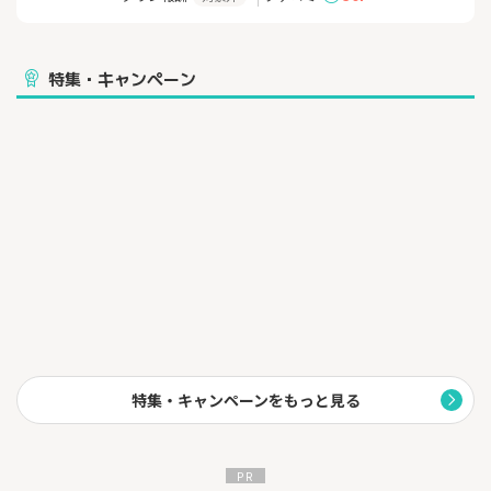
◆データ量の翌月繰り越し
◆クーポンを「かしこくやりくり」できる
◆低速通信でも快適
◆SIMフリースマホも取り扱い中
特集・キャンペーン
特典やキャンペーン内容は予告なく変更となる場合がございま
す。
IIJmio公式サイトの最新情報を必ず確認した上で申込をお願いい
たします。
特集・キャンペーンをもっと見る