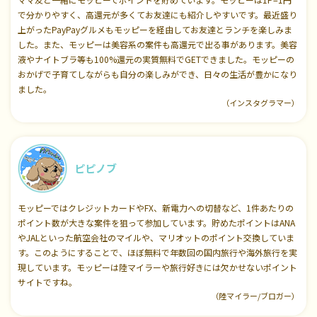
で分かりやすく、高還元が多くてお友達にも紹介しやすいです。最近盛り
上がったPayPayグルメもモッピーを経由してお友達とランチを楽しみま
した。また、モッピーは美容系の案件も高還元で出る事があります。美容
液やナイトブラ等も100%還元の実質無料でGETできました。モッピーの
おかげで子育てしながらも自分の楽しみができ、日々の生活が豊かになり
ました。
（インスタグラマー）
ピピノブ
モッピーではクレジットカードやFX、新電力への切替など、1件あたりの
ポイント数が大きな案件を狙って参加しています。貯めたポイントはANA
やJALといった航空会社のマイルや、マリオットのポイント交換していま
す。このようにすることで、ほぼ無料で年数回の国内旅行や海外旅行を実
現しています。モッピーは陸マイラーや旅行好きには欠かせないポイント
サイトですね。
（陸マイラー/ブロガー）