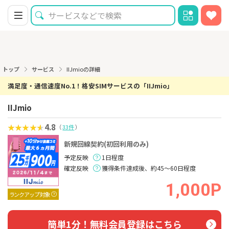
トップ
サービス
IIJmioの詳細
満足度・通信速度No.1！格安SIMサービスの「IIJmio」
IIJmio
4.8
（
33件
）
新規回線契約(初回利用のみ)
予定反映
1日程度
確定反映
獲得条件達成後、約45～60日程度
1,000P
ランクアップ対象
簡単1分！無料会員登録はこちら