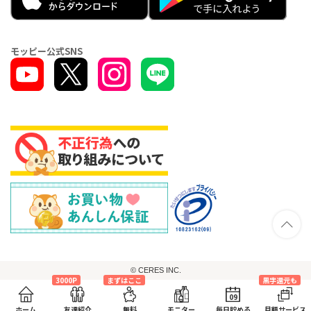
モッピー公式SNS
© CERES INC.
3000P
まずはここ
黒字還元も
09
ホーム
友達紹介
無料
モニター
毎日貯める
月額サービス