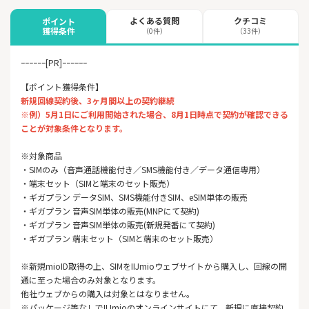
よくある質問
クチコミ
ポイント
獲得条件
（0件）
（33件）
ｰｰｰｰｰｰ[PR]ｰｰｰｰｰｰ
【ポイント獲得条件】
新規回線契約後、3ヶ月間以上の契約継続
※例）5月1日にご利用開始された場合、8月1日時点で契約が確認できる
ことが対象条件となります。
※対象商品
・SIMのみ（音声通話機能付き／SMS機能付き／データ通信専用）
・端末セット（SIMと端末のセット販売）
・ギガプラン データSIM、SMS機能付きSIM、eSIM単体の販売
・ギガプラン 音声SIM単体の販売(MNPにて契約)
・ギガプラン 音声SIM単体の販売(新規発番にて契約)
・ギガプラン 端末セット（SIMと端末のセット販売）
※新規mioID取得の上、SIMをIIJmioウェブサイトから購入し、回線の開
通に至った場合のみ対象となります。
他社ウェブからの購入は対象とはなりません。
※パッケージ等なしでIIJmioのオンラインサイトにて、新規に直接契約