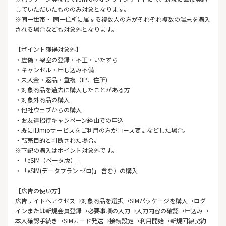
していただいたもののみ対象となります。
※同一世帯・ 同一住所に属する複数人の方がそれぞれ複数の端末を購入
される場合なども対象外となります。
【ポイント獲得対象外】
・虚偽・架空の登録・不正・いたずら
・キャンセル・申し込み不備
・未入金・返品・重複（IP、住所)
・対象商品を過去に購入したことがある方
・対象外商品の購入
・他社ウェブからの購入
・お友達招待キャンペーン経由での申込
・既にIIJmioサービスをご利用の方がコース変更などした場合。
・転売目的と判断された場合。
※下記の購入はポイント対象外です。
・「eSIM（ベータ版）」
・「eSIM(データプラン ゼロ)」 含む）の購入
【広告の使い方】
広告サイトへアクセス→対象商品を選択→SIMパッケージを購入→ログ
インまたは新規会員登録→必要事項の入力→入力内容の確認→申込み→
本人確認手続き→SIMカード発送→接続設定→利用開始→新規回線契約