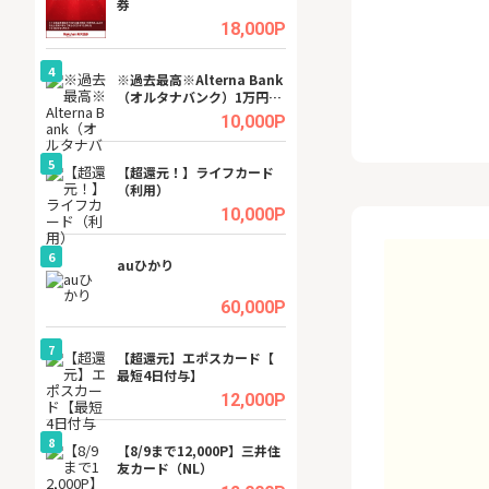
券
(ラボル)」
.5%
18,000P
4
4
ング
※過去最高※Alterna Bank
グリーン・ワーク
（オルタナバンク）1万円投
料資料請求
資完了
.5%
10,000P
5
5
tel
【超還元！】ライフカード
【無料相談】暮ら
（利用）
シェルジュ
.0%
10,000P
6
6
行）
auひかり
【無料即550P】D
無料トライアル）
.0%
60,000P
7
7
【超還元】エポスカード【
【リピートOK】I
最短4日付与】
ビジネスツール導
高還元中※
.0%
12,000P
8
8
ワクワ
【8/9まで12,000P】三井住
GFS無料特別講座
ャ
友カード（NL）
聴）