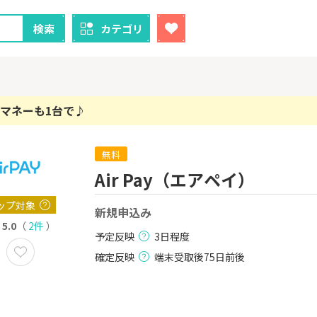
検索
カテゴリ
マネーも1台で♪
無料
クレカ
証券
Air Pay（エアペイ）
1
1
！】U-NE
【過去最高還元】三菱ＵＦ
【8/9まで超
試し]
Ｊカード【最大42,000円相
（新規口座開設
ップ対象
新規申込み
当】
上入金）
2,000P
12,000P
5.0
（
2件
）
予定反映
3日程度
2
2
ニメストア
【超還元！】ライフカード
※土日限定
確定反映
端末受取後75日前後
（利用）
券
800P
10,000P
3
3
「labol
【8/9まで12,000P】三井住
※15日まで