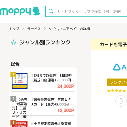
トップ
サービス
Air Pay（エアペイ）の詳細
ジャンル別ランキング
カードも電子
総合
無料
1
1
【8/9まで超還元】SBI証券
【8/16まで超還元
（新規口座開設+50,000円以
XT[31日間無料お
ランクア
上入金）
.0%
24,000P
2
2
宿予
【過去最高還元】三菱ＵＦ
【無料即P】dア
Ｊカード【最大42,000円相
【31日間無料】
当】
.0%
12,000P
3
3
a（
※土日限定超還元※楽天証
請求書買取サービス