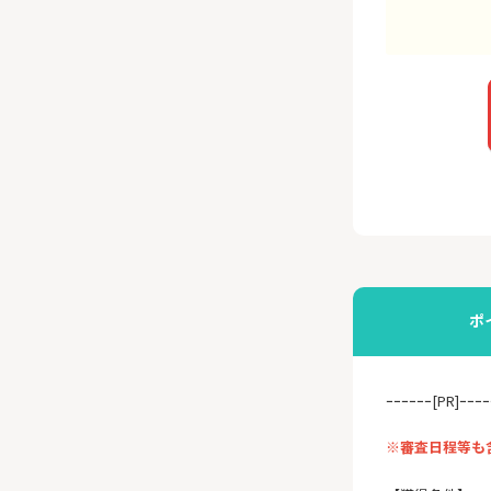
ポ
ｰｰｰｰｰｰ[PR]ｰｰｰｰ
※審査日程等も