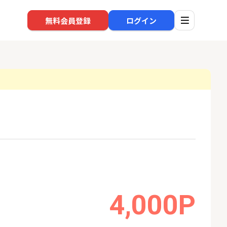
無料会員登録
ログイン
口座開設
回線
1
1
還元】SBI証券
※過去最高※Alterna Bank
NUR
+50,000円以
（オルタナバンク）1万円投
ョン）
資完了
24,000P
10,000P
2
2
超還元※楽天証
SBI新生銀行「口座開設」
auひ
4,000P
18,000P
1,500P
3
3
高還元中※三菱U
【合計8,000P】楽天銀行 口
ソフト