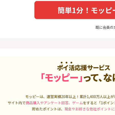
友カード（NL）
FJ eスマー
カブコム証
20,000P
12,000P
簡単1分！モッピ
4
4
ホース 無
【超還元】エポスカード【
IG証券
最短4日付与】
既に会員の
4,000P
12,000P
5
5
しのコン
8/9まで高還元リクルートカ
TOSSY（新
ード
000円相当G
5,000P
5,000P
6
6
MM TV（
【合計最大18,700円相当！
松井証券【
ポイ活応援サービス
】楽天カード【JCBキャンペ
ーン実施中】
550P
10,000P
「モッピー」
って、な
7
7
Tトレンド
超還元☆JCB CARD W/JCB
SBIネオト
入診断※
CARD W plus L(39歳以下限
定)
5,000P
14,000P
モッピーは、運営実績20年以上！累計
1,400万人
以上が
サイト内で
商品購入やアンケート回答、ゲーム
をすると「1ポイン
8
8
（動画視
【過去最高★20,000P】JAL
日産証券の利
貯めたポイントは、
現金やお好きな他社ポイントに
カード CLUB-Aゴールドカー
1,000万円
ド/CLUB-Aカード（VISA）