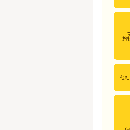
旅
他社
仮