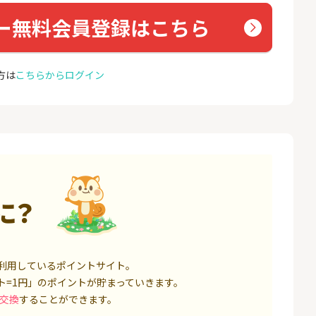
ト証券（旧：au
座開設
nk Li
券）
16,000P
1,500P
ー無料会員登録はこちら
4
4
※合計最大82,400円相当※
auひ
【三井住友銀行】Olive口座
u光So
方は
こちらからログイン
開設
18,000P
4,400P
5
5
規取引1回で10,
【超還元】SBI証券(新規総
※過去
ET）
合口座開設+NISA口座開設)
MAX
ス）
5,000P
7,500P
6
6
口座開設】
ミラリタ｜初回投資でAmaz
Soft
onギフト5,000円分プレゼ
光[N
ント
1,500P
15,000P
に？
7
7
レード証券
SBI FXトレード【無料口座
ドコモ
開設】
1,300P
4,500P
利用しているポイントサイト。
ト=1円」のポイントが貯まっていきます。
8
8
回りファンド(
※過去最高20,000P！※【三
BB.e
交換
することができます。
投資完了)
井住友銀行】法人ネット口
エキサ
座 Trunk