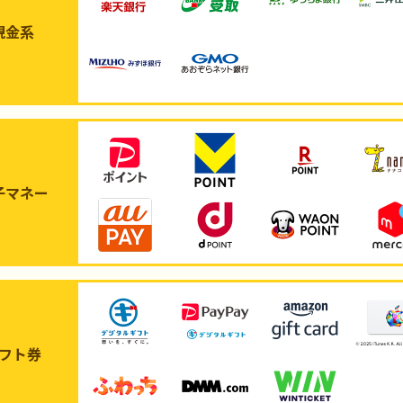
現金系
子マネー
フト券