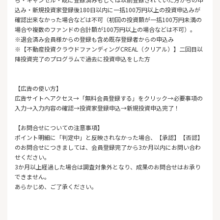
込み・新規投資家登録後180日以内に一括100万円以上の投資申込みが
確認出来なかった場合などは不可（初回の投資額が一括100万円未満の
場合や複数のファンドの合計額が100万円以上の場合などは不可）。
※退会済み会員様からの登録も含め既存登録者からの申込み
※【不動産投資クラウドファンディングCREAL（クリアル）】二回目以
降投資完了のプログラムで過去に投資申込をした方
【広告の使い方】
広告サイトへアクセス→「無料会員登録する」をクリック→必要事項の
入力→入力内容の確認→投資家登録申込→新規投資申込完了！
【お問合せについての注意事項】
ポイント明細に「判定中」と反映されなかった場合、【承認】【否認】
のお問合せにつきましては、会員登録完了から3か月以内にお問い合わ
せください。
3か月以上経過した場合は調査対象外となり、成果のお問合せはお承り
できません。
あらかじめ、ご了承ください。