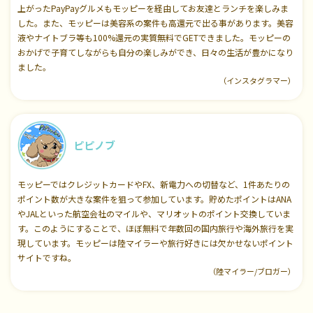
上がったPayPayグルメもモッピーを経由してお友達とランチを楽しみま
した。また、モッピーは美容系の案件も高還元で出る事があります。美容
液やナイトブラ等も100%還元の実質無料でGETできました。モッピーの
おかげで子育てしながらも自分の楽しみができ、日々の生活が豊かになり
ました。
（インスタグラマー）
ピピノブ
モッピーではクレジットカードやFX、新電力への切替など、1件あたりの
ポイント数が大きな案件を狙って参加しています。貯めたポイントはANA
やJALといった航空会社のマイルや、マリオットのポイント交換していま
す。このようにすることで、ほぼ無料で年数回の国内旅行や海外旅行を実
現しています。モッピーは陸マイラーや旅行好きには欠かせないポイント
サイトですね。
（陸マイラー/ブロガー）