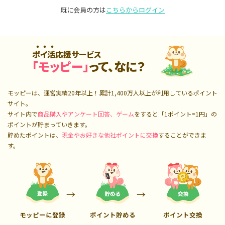
既に会員の方は
こちらからログイン
ポイ活応援サービス
「モッピー」
って、なに？
モッピーは、運営実績20年以上！累計
1,400万人
以上が利用しているポイント
サイト。
サイト内で
商品購入やアンケート回答、ゲーム
をすると「1ポイント=1円」の
ポイントが貯まっていきます。
貯めたポイントは、
現金やお好きな他社ポイントに交換
することができま
す。
モッピーに登録
ポイント貯める
ポイント交換