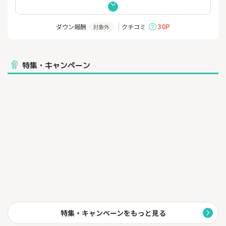
環境・社会・企業統治に配慮したESG不動産にも投資が可能
CREAL（クリアル）の3つの魅力
30P
ダウン報酬
クチコミ
対象外
１． 「手軽に」インターネット上で会員登録から投資まで完結
２． 「分かりやすい」CREAL投資商品の案内ページ
３． 「ローリスク・安定的」なリターンを提供
特集・キャンペーン
特集・キャンペーンをもっと見る