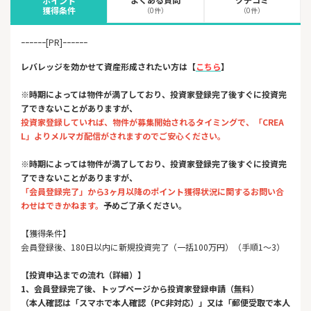
ポイント
獲得条件
（0件）
（0件）
ｰｰｰｰｰｰ[PR]ｰｰｰｰｰｰ
レバレッジを効かせて資産形成されたい方は【
こちら
】
※時期によっては物件が満了しており、投資家登録完了後すぐに投資完
了できないことがありますが、
投資家登録していれば、物件が募集開始されるタイミングで、「CREA
L」よりメルマガ配信がされますのでご安心ください。
※時期によっては物件が満了しており、投資家登録完了後すぐに投資完
了できないことがありますが、
「会員登録完了」から3ヶ月以降のポイント獲得状況に関するお問い合
わせはできかねます。
予めご了承ください。
【獲得条件】
会員登録後、180日以内に新規投資完了（一括100万円）（手順1～3）
【投資申込までの流れ（詳細）】
1、会員登録完了後、トップページから投資家登録申請（無料）
（本人確認は「スマホで本人確認（PC非対応）」又は「郵便受取で本人