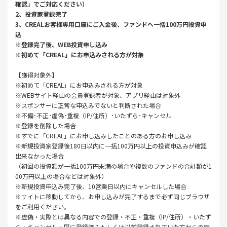
確認」でご対応ください）
2、投資家登録完了
3、CREALお客様専用口座にご入金後、ファンドへ一括100万円投資申
込
※登録完了後、WEB投資申し込み
※初めて「CREAL」にお申込みされる方が対象
【獲得対象外】
※初めて「CREAL」にお申込みされる方が対象
※WEBサイト経由の会員登録者が対象、アプリ経由は対象外
※スポンサーに正常な申込みでないと判断された場合
※不備･不正･虚偽･重複（IP/住所）･いたずら･キャンセル
※登録を削除した場合
※すでに「CREAL」にお申し込みしたことのある方のお申し込み
※新規投資家登録後180日以内に一括100万円以上の投資申込みが確認
出来なかった場合
（初回の投資額が一括100万円未満の場合や複数のファンドの合計額が1
00万円以上の場合などは対象外）
※新規投資申込み完了後、10営業日以内にキャンセルした場合
※サイトに移動してから、お申し込みが完了するまで必ず同じブラウザ
をご利用ください。
※虚偽・実際とは異なる内容での登録・不正・重複（IP/住所）・いたず
ら・キャンセル・既に登録済みもしくは以前登録されていた方からの申