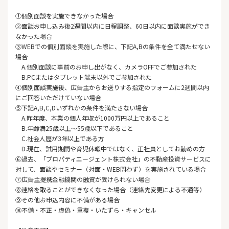
①個別面談を実施できなかった場合
②面談お申し込み後2週間以内に日程調整、60日以内に面談実施ができ
なかった場合
③WEBでの個別面談を実施した際に、下記A,Bの条件を全て満たせない
場合
A.個別面談に事前のお申し出がなく、カメラOFFでご参加された
B.PCまたはタブレット端末以外でご参加された
④個別面談実施後、広告主からお送りする指定のフォームに2週間以内
にご回答いただけていない場合
⑤下記A,B,C,Dいずれかの条件を満たさない場合
A.昨年度、本業の個人年収が1000万円以上であること
B.年齢満25歳以上～55歳以下であること
C.社会人歴が3年以上である方
D.現在、試用期間や育児休暇中ではなく、正社員としてお勤めの方
⑥過去、「プロパティエージェント株式会社」の不動産投資サービスに
対して、面談やセミナー（対面・WEB問わず）を実施されている場合
⑦広告主提携金融機関の融資が受けられない場合
⑧連絡を取ることができなくなった場合（連絡先変更による不通等）
⑨その他お申込内容に不備がある場合
⑩不備・不正・虚偽・重複・いたずら・キャンセル