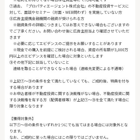
⑦過去、「プロパティエージェント株式会社」の不動産投資サービスに
対して、面談やセミナー（対面・WEB問わず）を実施していない方
⑧広告主提携金融機関の融資が受けられる方
※融資条件の詳細につきましてはお答えできない場合もございますの
でご了承ください。お問い合わせ後に広告主担当より確認させていただ
きます
※必要に応じてエビデンスのご提示をお願いすることがあります
※現金での購入を前提にご検討される場合、資産の所有額が3,000万
円以上のエビデンスを確認した場合に対象といたします
⑨その他下記に該当していないこと
連絡を取ることができなくなった場合（連絡先変更による不通等）
※上記①～⑨の条件を全て満たしていなくても、ご成約後、特典を付与
する場合があります
※お申込者様が不動産投資に関する決裁権がない場合、不動産投資に関
する決裁権を有する方（配偶者様等）が上記①〜⑨を全て満たす場合に
限り対象となります
【獲得対象外】
以下①～⑩の条件をいずれか1つにでも当てはまる場合には対象外とな
ります。
なお、ご成約に至った場合にはこの限りではございません。