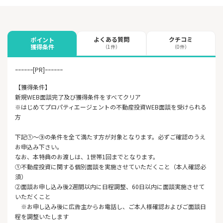
よくある質問
クチコミ
ポイント
獲得条件
（1件）
（0件）
ｰｰｰｰｰｰ[PR]ｰｰｰｰｰｰ
【獲得条件】
新規WEB面談完了及び獲得条件をすべてクリア
※はじめてプロパティエージェントの不動産投資WEB面談を受けられる
方
下記①～⑨の条件を全て満たす方が対象となります。必ずご確認のうえ
お申込み下さい。
なお、本特典のお渡しは、1世帯1回までとなります。
①不動産投資に関する個別面談を実施させていただくこと（本人確認必
須）
②面談お申し込み後2週間以内に日程調整、60日以内に面談実施させて
いただくこと
※お申し込み後に広告主からお電話し、ご本人様確認およびご面談日
程を調整いたします