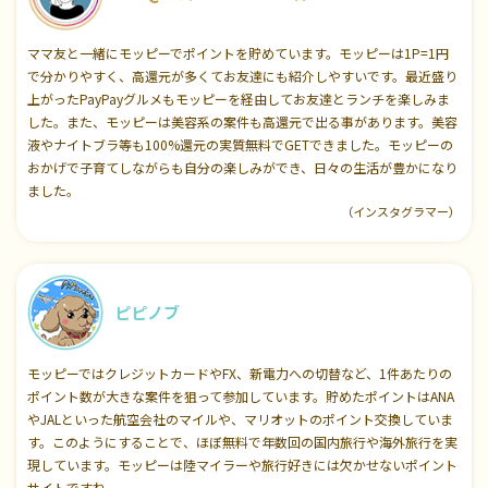
ママ友と一緒にモッピーでポイントを貯めています。モッピーは1P=1円
で分かりやすく、高還元が多くてお友達にも紹介しやすいです。最近盛り
上がったPayPayグルメもモッピーを経由してお友達とランチを楽しみま
した。また、モッピーは美容系の案件も高還元で出る事があります。美容
液やナイトブラ等も100%還元の実質無料でGETできました。モッピーの
おかげで子育てしながらも自分の楽しみができ、日々の生活が豊かになり
ました。
（インスタグラマー）
ピピノブ
モッピーではクレジットカードやFX、新電力への切替など、1件あたりの
ポイント数が大きな案件を狙って参加しています。貯めたポイントはANA
やJALといった航空会社のマイルや、マリオットのポイント交換していま
す。このようにすることで、ほぼ無料で年数回の国内旅行や海外旅行を実
現しています。モッピーは陸マイラーや旅行好きには欠かせないポイント
サイトですね。