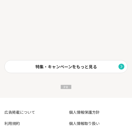
ご家族に向けて、将来的に数千万円規模の不動産という資産を遺
すことや、
継続的な家賃収入を遺すことが可能です。
不動産投資は、様々な目的にあわせて投資できる手法です。
「あなたは何のために投資をしますか？」
不動産投資で、目的達成に近づく1歩を踏み出しませんか？
特集・キャンペーンをもっと見る
広告掲載について
個人情報保護方針
利用規約
個人情報取り扱い