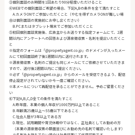
③個別面談のお時間を1回あたり90分程度いただけること
④WEBでの個別面談ご希望の場合、下記A,Bの条件を全て満たすこと
A.カメラONでご参加いただくこと（やむを得ずカメラONが難しい場
合は個別面談の実施前にお申し出ください）
B.PCまたはタブレット端末でご参加いただくこと
⑤初回個別面談実施後、広告主からお送りする指定フォームにて、2週
間以内にアンケートへの回答および源泉徴収票・名刺を提出いただくこ
と
※指定のフォームは「@propertyagent.co.jp」のドメインが入ったメー
ルにて初回面談終了後1週間以内に送付されます。
※源泉徴収票・名刺のご提出も同じメールにてご依頼させていただきま
すので、送付後2週間以内にご提出ください。
※必ず「@propertyagent.co.jp」からのメールを受信できるよう、配信
停止設定がされていないか今一度ご確認ください。
※本メールについて再配信を承ることができません。予めご留意くださ
い
⑥下記A,B,C,D全ての条件を満たすこと
A.昨年度、本業の個人年収が1000万円以上であること
B.年齢満25歳以上～55歳以下であること
C.社会人歴が3年以上である方
D.現在、試用期間や育児休暇中ではなく、正社員としてお勤めの方
（本業の源泉徴収票の額面並びにお勤め先の名刺で確認いたします）
※名刺をお持ちでない場合は社員証等にて代用可能です