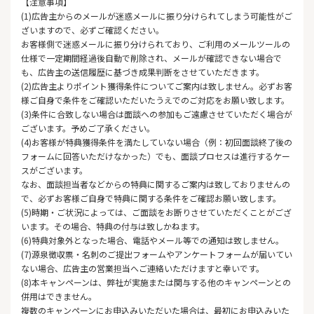
【注意事項】
(1)広告主からのメールが迷惑メールに振り分けられてしまう可能性がご
ざいますので、必ずご確認ください。
お客様側で迷惑メールに振り分けられており、ご利用のメールツールの
仕様で一定期間経過後自動で削除され、メールが確認できない場合で
も、広告主の送信履歴に基づき成果判断をさせていただきます。
(2)広告主よりポイント獲得条件についてご案内は致しません。必ずお客
様ご自身で条件をご確認いただいたうえでのご対応をお願い致します。
(3)条件に合致しない場合は面談への参加もご遠慮させていただく場合が
ございます。予めご了承ください。
(4)お客様が特典獲得条件を満たしていない場合（例：初回面談終了後の
フォームに回答いただけなかった）でも、面談プロセスは進行するケー
スがございます。
なお、面談担当者などからの特典に関するご案内は致しておりませんの
で、必ずお客様ご自身で特典に関する条件をご確認お願い致します。
(5)時期・ご状況によっては、ご面談をお断りさせていただくことがござ
います。その場合、特典の付与は致しかねます。
(6)特典対象外となった場合、電話やメール等での通知は致しません。
(7)源泉徴収票・名刺のご提出フォームやアンケートフォームが届いてい
ない場合、広告主の営業担当へご連絡いただけますと幸いです。
(8)本キャンペーンは、弊社が実施または関与する他のキャンペーンとの
併用はできません。
複数のキャンペーンにお申込みいただいた場合は、最初にお申込みいた