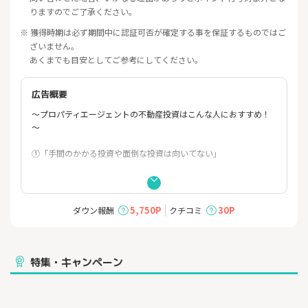
りますのでご了承ください。
※ 獲得時期は必ず期間中に認証可否が確定する事を保証するものではご
ざいません。
あくまでも目安としてご参考にしてください。
広告概要
～プロパティエージェントの不動産投資はこんな人におすすめ！
～
①「手間のかかる投資や面倒な投資は向いてない」
面倒事はプロパティエージェントにお任せ！
少ない負担で、将来、毎月約5万円〜6万円の副収入を実現しまし
ょう。
5,750P
30P
ダウン報酬
クチコミ
②「投資をしたいけど、大きな金額は動かせない」
初期投資は10万円から投資できるため
特集・キャンペーン
家計への負担を抑えつつ資産を築きましょう！
③「家族に残すために投資をしたい」