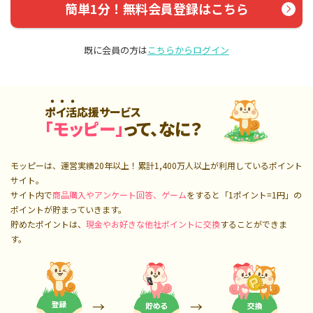
簡単1分！無料会員登録はこちら
既に会員の方は
こちらからログイン
ポイ活応援サービス
「モッピー」
って、なに？
モッピーは、運営実績20年以上！累計
1,400万人
以上が利用しているポイント
サイト。
サイト内で
商品購入やアンケート回答、ゲーム
をすると「1ポイント=1円」の
ポイントが貯まっていきます。
貯めたポイントは、
現金やお好きな他社ポイントに交換
することができま
す。