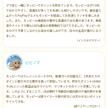
ママ友と一緒にモッピーでポイントを貯めています。モッピーは1P=1円
で分かりやすく、高還元が多くてお友達にも紹介しやすいです。最近盛り
上がったPayPayグルメもモッピーを経由してお友達とランチを楽しみま
した。また、モッピーは美容系の案件も高還元で出る事があります。美容
液やナイトブラ等も100%還元の実質無料でGETできました。モッピーの
おかげで子育てしながらも自分の楽しみができ、日々の生活が豊かになり
ました。
（インスタグラマー）
ピピノブ
モッピーではクレジットカードやFX、新電力への切替など、1件あたりの
ポイント数が大きな案件を狙って参加しています。貯めたポイントはANA
やJALといった航空会社のマイルや、マリオットのポイント交換していま
す。このようにすることで、ほぼ無料で年数回の国内旅行や海外旅行を実
現しています。モッピーは陸マイラーや旅行好きには欠かせないポイント
サイトですね。
（陸マイラー/ブロガー）