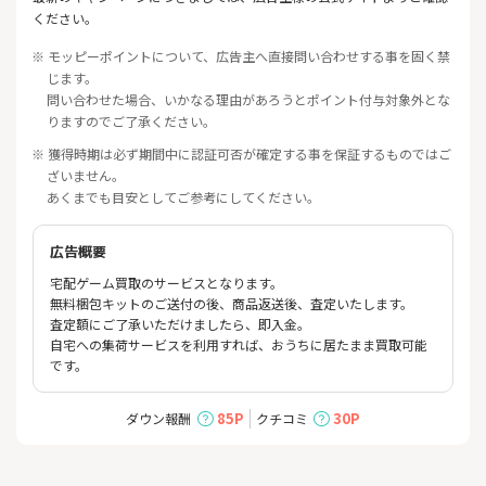
ください。
※ モッピーポイントについて、広告主へ直接問い合わせする事を固く禁
じます。
問い合わせた場合、いかなる理由があろうとポイント付与対象外とな
りますのでご了承ください。
※ 獲得時期は必ず期間中に認証可否が確定する事を保証するものではご
ざいません。
あくまでも目安としてご参考にしてください。
広告概要
宅配ゲーム買取のサービスとなります。
無料梱包キットのご送付の後、商品返送後、査定いたします。
査定額にご了承いただけましたら、即入金。
自宅への集荷サービスを利用すれば、おうちに居たまま買取可能
です。
85P
30P
ダウン報酬
クチコミ