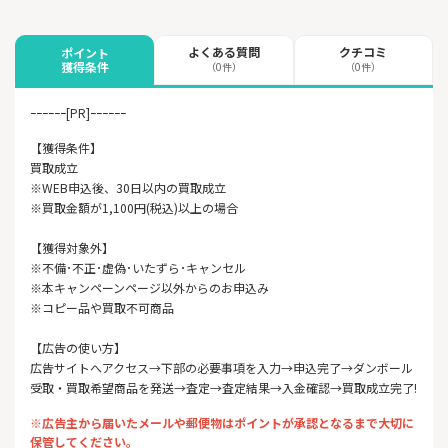
よくある質問
クチコミ
ポイント
獲得条件
（0件）
（0件）
ｰｰｰｰｰｰ[PR]ｰｰｰｰｰｰ
【獲得条件】
買取成立
※WEB申込後、30日以内の買取成立
※買取金額が1,100円(税込)以上の場合
【獲得対象外】
※不備･不正･虚偽･いたずら･キャンセル
※本キャンペーンページ以外からのお申込み
※コピー品や買取不可商品
【広告の使い方】
広告サイトへアクセス→下部の必要事項を入力→申込完了→ダンボール
受取・買取希望商品を発送→査定→査定結果→入金確認→買取成立完了!
※広告主から届いたメールや郵便物はポイントが承認となるまで大切に
保管してください。