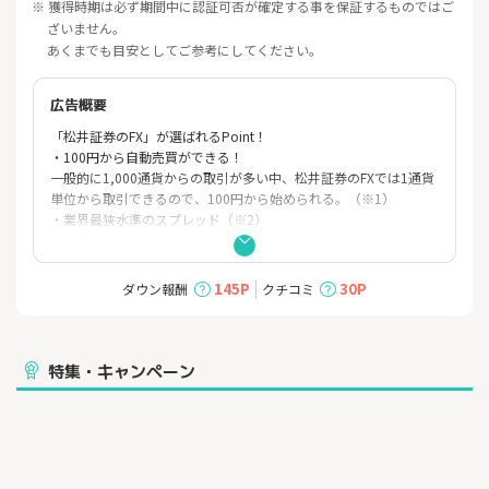
※ 獲得時期は必ず期間中に認証可否が確定する事を保証するものではご
ざいません。
あくまでも目安としてご参考にしてください。
広告概要
「松井証券のFX」が選ばれるPoint！
・100円から自動売買ができる！
一般的に1,000通貨からの取引が多い中、松井証券のFXでは1通貨
単位から取引できるので、100円から始められる。（※1）
・業界最狭水準のスプレッド（※2）
・各種手数料0円！コストを抑えた取引が可能。
取引手数料、自動売買利用料、口座開設手数料、ロスカット手
数料、口座維持手数料、出勤手数料、全て無料。
145P
30P
ダウン報酬
クチコミ
・スマホで簡単に取引出来る！
2024年10月に行われたアプリリニューアルにより、さらに取引が
しやすくなりました。
カレンダー形式で損益が確認できる「損益カレンダー」をはじ
特集・キャンペーン
め、資産状況や損益、マーケット情報などの知りたい情報をカス
タマイズできる「マイページ」など、多くの機能を追加しまし
た。
※1 米ドル/円が100円（レバレッジなしコース）の場合
※2 FXサービスの取扱い業者10社(SBI証券、楽天証券、三菱UFJe