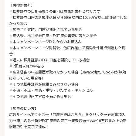
【獲得対象外】
※松井証券の自動売買での取引は成果対象外となります
※松井証券口座の新規申込日から60日以内に10万通貨以上取引完了しな
かった場合
※広告主判定時、口座が抹消されている場合
※申込後、松井証券口座・FX口座の審査に落ちた場合
※本キャンペーンページ以外からのお申込み
※本キャンペーンページ閲覧後、他広告経由で獲得条件地点到達した場
合
※過去に松井証券のFXに口座を開設している場合
※2回目以降の申込み
※広告経由の申込履歴が取れなかった場合（JavaScript、Cookieが無効
になっている場合等）
※その他松井証券が成果とみなさない場合
※不備・不正・虚偽・重複・いたずら・キャンセル
※その他お申込内容に不備がある場合
【広告の使い方】
広告サイトへアクセス→「口座開設はこちら」をクリック→必要事項入
力→申し込み→新規FX口座申込完了→審査通過→合計10万通貨以上の新
規建取引を完了で達成！