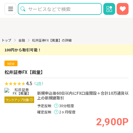
トップ
金融
松井証券FX【裁量】の詳細
100円から取引可能！
NEW
松井証券FX【裁量】
4.5
（
2件
）
新規申込後60日以内にFX口座開設＋合計10万通貨以
上の新規建取引
ランクアップ対象
予定反映
30分程度
確定反映
2ヶ月程度
2,900P