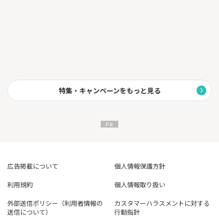
スマート証券、外為どっとコム、DMM.com証券、トレイダーズ証
券、ヒロセ通商、マネックス証券、GMOクリック証券、GMO外
貨)の中央値と比較。
2026年7月2日時点、当社調べ。
※2 広告掲載日：2024年10月30日
※2 スプレッド適用期間：2024年9月10日～
特集・キャンペーンをもっと見る
広告掲載について
個人情報保護方針
利用規約
個人情報取り扱い
外部送信ポリシー（利用者情報の
カスタマーハラスメントに対する
送信について）
行動指針