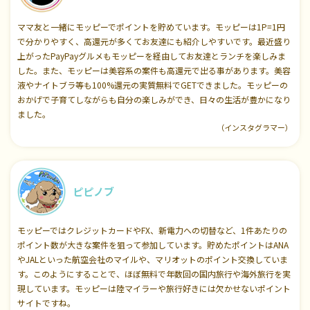
ママ友と一緒にモッピーでポイントを貯めています。モッピーは1P=1円
で分かりやすく、高還元が多くてお友達にも紹介しやすいです。最近盛り
上がったPayPayグルメもモッピーを経由してお友達とランチを楽しみま
した。また、モッピーは美容系の案件も高還元で出る事があります。美容
液やナイトブラ等も100%還元の実質無料でGETできました。モッピーの
おかげで子育てしながらも自分の楽しみができ、日々の生活が豊かになり
ました。
（インスタグラマー）
ピピノブ
モッピーではクレジットカードやFX、新電力への切替など、1件あたりの
ポイント数が大きな案件を狙って参加しています。貯めたポイントはANA
やJALといった航空会社のマイルや、マリオットのポイント交換していま
す。このようにすることで、ほぼ無料で年数回の国内旅行や海外旅行を実
現しています。モッピーは陸マイラーや旅行好きには欠かせないポイント
サイトですね。