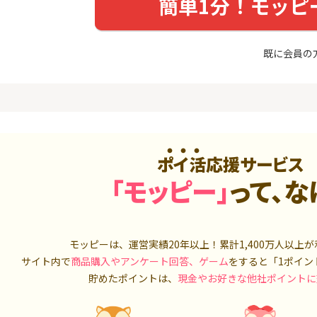
簡単1分！モッピ
入診断※
Ｊカード【最大42,000円相
当】
5,000P
12,000P
4
4
ーナスウォ
【過去最高★20,000P】JAL
※15日まで
既に会員の
めのモニ
カード CLUB-Aゴールドカー
FJ eスマー
ド/CLUB-Aカード（VISA）
カブコム証
14,000P
20,000P
5
5
しのコン
超還元☆JCB CARD W/JCB
【高還元】楽天
CARD W plus L(39歳以下限
定)
5,000P
14,000P
ポイ活応援サービス
6
6
MM TV（
【超還元】JAL普通カード(
JFX「MATR
「モッピー」
って、な
Master限定)
トリックス
550P
10,000P
7
7
ds(ファ
【合計最大18,700円相当！
マネックス証
家登録】
モッピーは、運営実績20年以上！累計
】楽天カード【JCBキャンペ
1,400万人
取引可能★
以上が
ーン実施中】
2,500P
10,000P
サイト内で
商品購入やアンケート回答、ゲーム
をすると「1ポイン
貯めたポイントは、
現金やお好きな他社ポイントに
8
8
（動画視
三菱ＵＦＪカード【アメリ
SBI証券 確
カン・エキスプレス®限定】
o