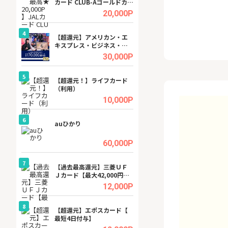
カード CLUB-Aゴールドカー
ビジネスツール導
ド/CLUB-Aカード（VISA）
高還元中※
.5%
20,000P
4
4
ング
【超還元】アメリカン・エ
※還元UP※ヴィ
キスプレス・ビジネス・ゴ
ーカー【女性のた
ールド・カード
ターサイト】
.5%
30,000P
5
5
tel
【超還元！】ライフカード
【無料相談】暮ら
（利用）
シェルジュ
.0%
10,000P
6
6
ワクワ
auひかり
【無料即550P】D
ャ
無料トライアル）
.0%
60,000P
7
7
行）
【過去最高還元】三菱ＵＦ
【還元UP中】Fun
Ｊカード【最大42,000円相
ンズ)【無料投資
当】
.0%
12,000P
8
8
【J
【超還元】エポスカード【
GFS無料特別講座
最短4日付与】
聴）