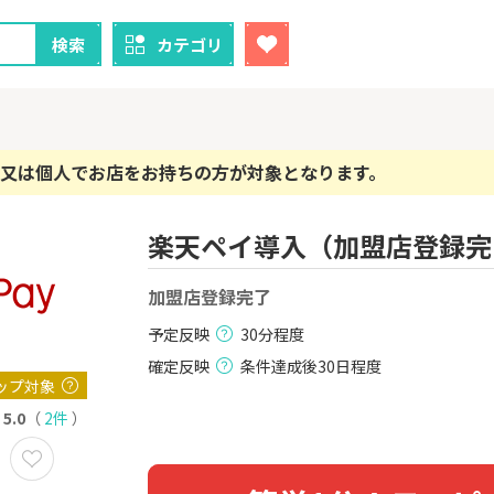
検索
カテゴリ
又は個人でお店をお持ちの方が対象となります。
楽天ペイ導入（加盟店登録完
クレカ
証券
1
1
！】U-NE
加盟店登録完了
【超還元！】ライフカード
【8/9まで超
試し]
（利用）
（新規口座開設
上入金）
予定反映
30分程度
2,000P
10,000P
確定反映
条件達成後30日程度
2
2
ップ対象
ニメストア
【超還元】エポスカード【
※土日限定
最短4日付与】
券
5.0
（
2件
）
800P
12,000P
3
3
Tトレンド
【過去最高還元】三菱ＵＦ
IG証券