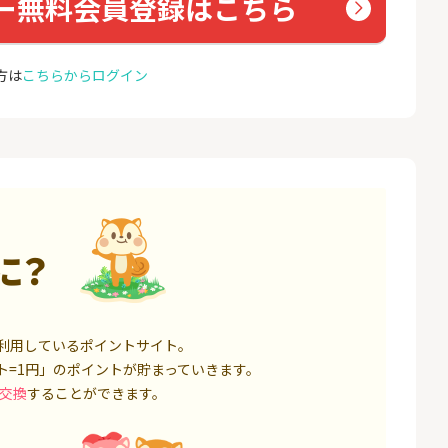
ー無料会員登録はこちら
座開設
ョン）
18,000P
1,500P
4
4
高還元中※三菱U
【親権者さまの代理申込専
お名前
方は
こちらからログイン
ト証券（旧：au
用】三井住友銀行Oliveお子
券）
さま用口座
16,000P
4,400P
5
5
証券 iDeCo
SBI新生銀行「口座開設」
GMO
（キャ
3,200P
1,500P
6
6
IX TRADER（マ
※8/9まで緊急UP※【三菱
モバレ
に？
トレーダー）」
ＵＦＪ銀行】普通預金口座
開設
12,000P
4,000P
7
7
券★100円から
GMOあおぞらネット銀行【
＜1ギ
利用しているポイントサイト。
法人口座開設】
ト×ド
8,500P
20,100P
ト=1円」のポイントが貯まっていきます。
交換
することができます。
8
8
定拠出年金 iDeC
※過去最高20,000P！※【三
グロー
井住友銀行】法人ネット口
座 Trunk