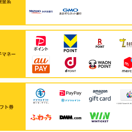
現金系
子マネー
フト券