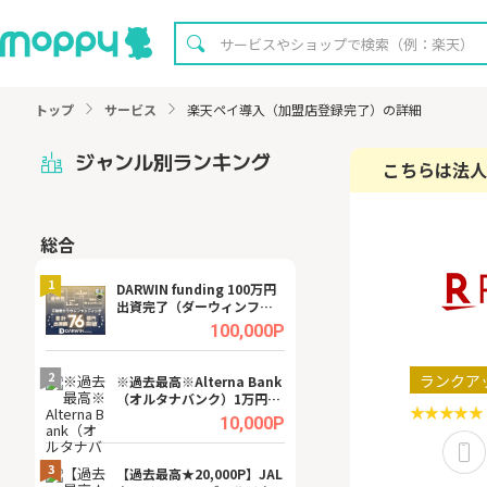
トップ
サービス
楽天ペイ導入（加盟店登録完了）の詳細
ジャンル別ランキング
こちらは法人
総合
無料
1
1
DARWIN funding 100万円
【8/16まで超還元
出資完了（ダーウィンファ
XT[31日間無料お
ンディング）
.0%
100,000P
2
2
ランクア
宿予
※過去最高※Alterna Bank
【無料即P】dア
（オルタナバンク）1万円投
【31日間無料】
資完了
.0%
10,000P
3
3
a（
【過去最高★20,000P】JAL
【リピートOK】I