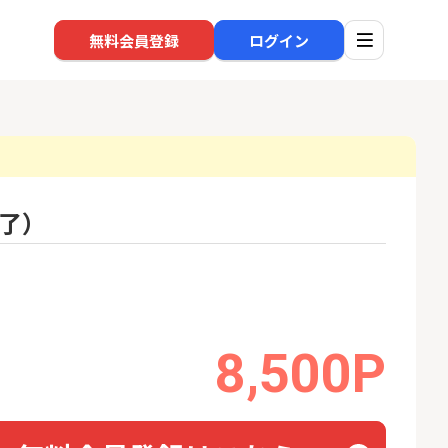
無料会員登録
ログイン
了）
口座開設
回線
1
1
還元】SBI証券
※過去最高※Alterna Bank
auひ
+50,000円以
（オルタナバンク）1万円投
資完了
24,000P
10,000P
2
2
超還元※楽天証
みずほ銀行 口座開設
8,500P
ソフト
nk Li
18,000P
6,000P
3
3
【合計8,000P】楽天銀行 口
NUR