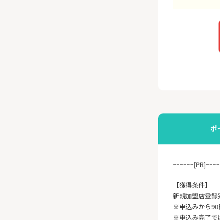
ポ
ｰｰｰｰｰｰ[PR]ｰｰｰｰ
【獲得条件】
新規加盟店登録
※申込みから9
※申込み完了で