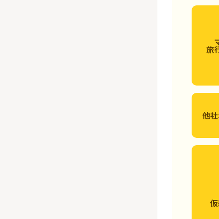
旅
他社
仮