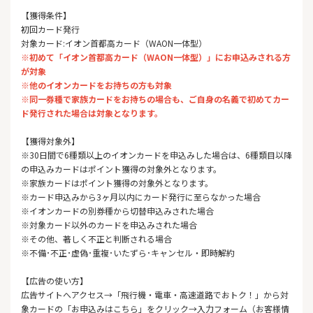
【獲得条件】
初回カード発行
対象カード:イオン首都高カード（WAON一体型）
※初めて「イオン首都高カード（WAON一体型）」にお申込みされる方
が対象
※他のイオンカードをお持ちの方も対象
※同一券種で家族カードをお持ちの場合も、ご自身の名義で初めてカー
ド発行された場合は対象となります。
【獲得対象外】
※30日間で6種類以上のイオンカードを申込みした場合は、6種類目以降
の申込みカードはポイント獲得の対象外となります。
※家族カードはポイント獲得の対象外となります。
※カード申込みから3ヶ月以内にカード発行に至らなかった場合
※イオンカードの別券種から切替申込みされた場合
※対象カード以外のカードを申込みされた場合
※その他、著しく不正と判断される場合
※不備･不正･虚偽･重複･いたずら･キャンセル・即時解約
【広告の使い方】
広告サイトへアクセス→「飛行機・電車・高速道路でおトク！」から対
象カードの「お申込みはこちら」をクリック→入力フォーム（お客様情