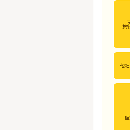
旅
他社
仮