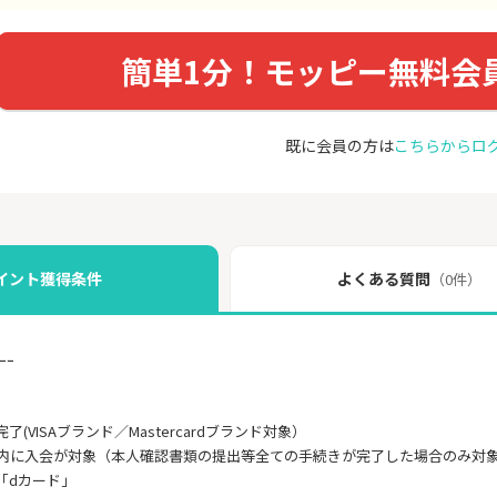
簡単1分！モッピー無料会
既に会員の方は
こちらからロ
イント獲得条件
よくある質問
（0件）
ｰｰ
(VISAブランド／Mastercardブランド対象）
以内に入会が対象（本人確認書類の提出等全ての手続きが完了した場合のみ対
「dカード」