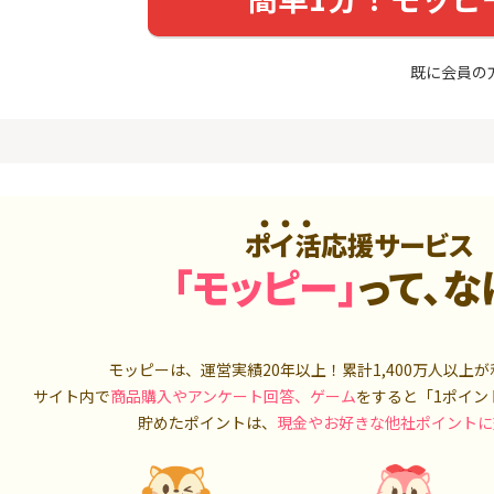
友カード（NL）
FJ eスマー
カブコム証
20,000P
12,000P
既に会員の
4
4
ホース 無
【超還元】エポスカード【
IG証券
最短4日付与】
4,000P
12,000P
5
5
しのコン
8/9まで高還元リクルートカ
TOSSY（新
ード
000円相当G
5,000P
5,000P
ポイ活応援サービス
6
6
「モッピー」
って、な
MM TV（
【合計最大18,700円相当！
松井証券【
】楽天カード【JCBキャンペ
ーン実施中】
550P
10,000P
7
7
Tトレンド
超還元☆JCB CARD W/JCB
SBIネオト
モッピーは、運営実績20年以上！累計
1,400万人
以上が
入診断※
CARD W plus L(39歳以下限
サイト内で
商品購入やアンケート回答、ゲーム
をすると「1ポイン
定)
5,000P
14,000P
貯めたポイントは、
現金やお好きな他社ポイントに
8
8
（動画視
【過去最高★20,000P】JAL
日産証券の利
カード CLUB-Aゴールドカー
1,000万円
ド/CLUB-Aカード（VISA）