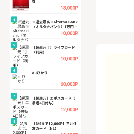
券
(ラボル)」
.5%
18,000P
4
4
ング
※過去最高※Alterna Bank
グリーン・ワーク
（オルタナバンク）1万円投
料資料請求
資完了
.5%
10,000P
5
5
tel
【超還元！】ライフカード
【無料相談】暮ら
（利用）
シェルジュ
.0%
10,000P
6
6
行）
auひかり
【無料即550P】D
無料トライアル）
.0%
60,000P
7
7
【超還元】エポスカード【
【リピートOK】I
最短4日付与】
ビジネスツール導
高還元中※
.0%
12,000P
8
8
ワクワ
【8/9まで12,000P】三井住
GFS無料特別講座
ャ
友カード（NL）
聴）