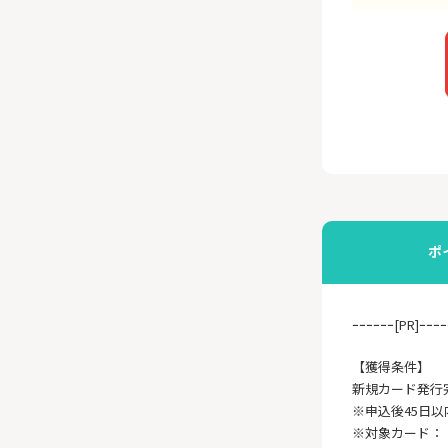
ポ
ｰｰｰｰｰｰ[PR]ｰｰｰｰ
【獲得条件】
新規カード発行完了
※申込後45日
※対象カード：