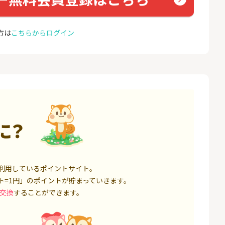
ト証券（旧：au
座開設
nk Li
券）
16,000P
1,500P
方は
こちらからログイン
4
4
※合計最大82,400円相当※
auひ
【三井住友銀行】Olive口座
u光So
開設
18,000P
4,400P
5
5
規取引1回で10,
【超還元】SBI証券(新規総
※過去
ET）
合口座開設+NISA口座開設)
MAX
ス）
5,000P
7,500P
6
6
に？
口座開設】
ミラリタ｜初回投資でAmaz
Soft
onギフト5,000円分プレゼ
光[N
ント
1,500P
15,000P
7
7
レード証券
SBI FXトレード【無料口座
ドコモ
利用しているポイントサイト。
開設】
ト=1円」のポイントが貯まっていきます。
1,300P
4,500P
交換
することができます。
8
8
回りファンド(
※過去最高20,000P！※【三
BB.e
投資完了)
井住友銀行】法人ネット口
エキサ
座 Trunk