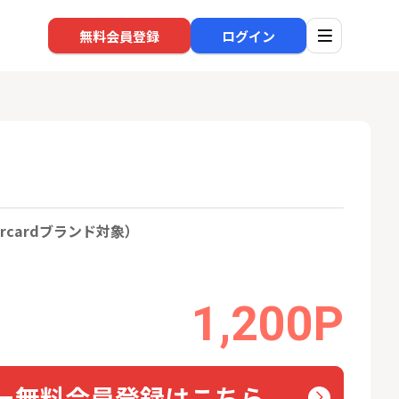
無料会員登録
ログイン
口座開設
回線
rcardブランド対象）
1
1
還元】SBI証券
※過去最高※Alterna Bank
NUR
+50,000円以
（オルタナバンク）1万円投
ョン）
資完了
24,000P
10,000P
1,200P
2
2
超還元※楽天証
SBI新生銀行「口座開設」
auひ
18,000P
1,500P
3
3
ー無料会員登録はこちら
高還元中※三菱U
【合計8,000P】楽天銀行 口
ソフト