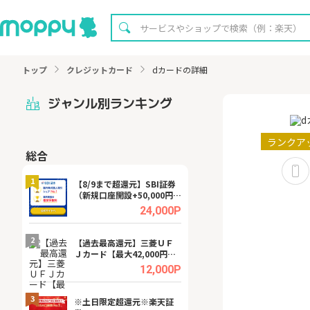
トップ
クレジットカード
dカードの詳細
ジャンル別ランキング
ランクア
総合
無料
1
1
【8/9まで超還元】SBI証券
【8/16まで超還元
（新規口座開設+50,000円以
XT[31日間無料お
上入金）
.0%
24,000P
2
2
宿予
【過去最高還元】三菱ＵＦ
【無料即P】dア
Ｊカード【最大42,000円相
【31日間無料】
当】
.0%
12,000P
3
3
a（
※土日限定超還元※楽天証
請求書買取サービス