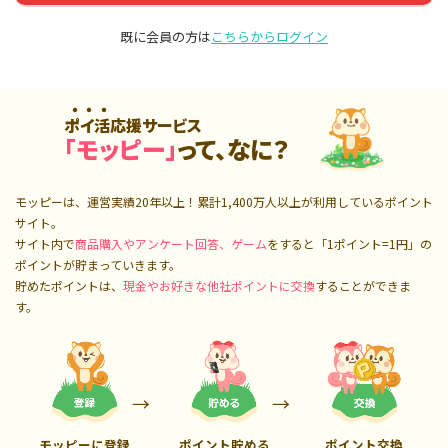
既に会員の方は
こちらからログイン
ポイ活応援サービス
「モッピー」
って、なに？
モッピーは、運営実績20年以上！累計
1,400万人
以上が利用しているポイント
サイト。
サイト内で
商品購入やアンケート回答、ゲーム
をすると「1ポイント=1円」の
ポイントが貯まっていきます。
貯めたポイントは、
現金やお好きな他社ポイントに交換
することができま
す。
モッピーに登録
ポイント貯める
ポイント交換