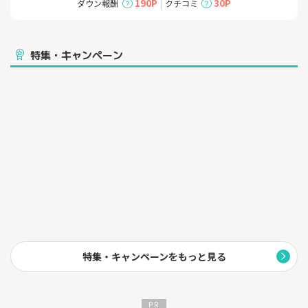
190P
30P
ダウン報酬
クチコミ
フプランも作成せずに保険が必要だと説明したり、必要だったと
しても特定の保険商品しか勧められない場合は注意が必要です。
中には、不要な保険や特約を勧めたり保険手数料の高い保険商品
を勧めるケースもあったりします。
特集・キャンペーン
「FPによる保険の相談窓口」では、まずは中立・公平なファイナ
ンシャルプランナーが、公的保障やライフプランを基に、保険の
必要性の有無・必要であれば適切な補償額・共済等も含めて最適
な保険のアドバイスをさせていただく為、ご依頼がない限り、金
融商品の勧誘・販売は一切しておりません。
その為、金融商品で得られる販売手数料の収入がない分、通常は
一律料金での有料（1相談14800円）とさせていただいています
が、ポイントサイトユーザーのみ、特典として無料でご利用でき
ます。
特集・キャンペーンをもっと見る