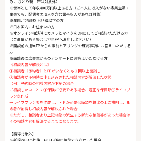
み 、ひとり親世帯は対象外）
※世帯として年収400万円以上ある方（ご本人に収入がない専業主婦・
主夫でも、配偶者の収入を含む世帯収入があれば対象）
※年齢が25歳以上59歳以下の方
※日本国内にお住まいの方
※オンライン相談時にカメラとマイクをONにしてご相談いただける方
（ご事情がある場合は担当FPへお申し出下さい）
※面談前の担当FPからの事前ヒアリングや確認事項にお答えいただける
方
※面談後に広告主からのアンケートにお答えいただける方
《相談内容が解決とは》
①相談者（予約者）とFPが少なくとも１回以上面談し
②相談者が予約時に申し込みされた相談内容が解決した状態
（例）予約時の相談内容が下記の場合
ご相談したいこと：①保険が必要である場合、適正な保障額②ライフプ
ラン表作成
→ライフプラン表を作成し、ＦＰが必要保障額を算出の上ご説明し、相
談者が納得し相談内容が解決された場合
※ただし、相談者より上記相談の派生する新たな相談等があった場合は
その相談内容も解決するまでになります。
【獲得対象外】
※新規WEB予約後、60日以内に相談できなかった場合