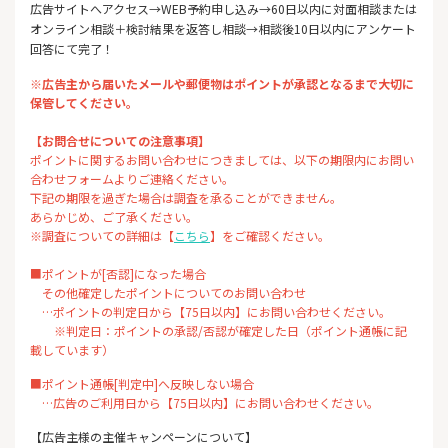
広告サイトへアクセス→WEB予約申し込み→60日以内に対面相談または
オンライン相談＋検討結果を返答し相談→相談後10日以内にアンケート
回答にて完了！
※広告主から届いたメールや郵便物はポイントが承認となるまで大切に
保管してください。
【お問合せについての注意事項】
ポイントに関するお問い合わせにつきましては、以下の期限内にお問い
合わせフォームよりご連絡ください。
下記の期限を過ぎた場合は調査を承ることができません。
あらかじめ、ご了承ください。
※調査についての詳細は【
こちら
】をご確認ください。
■ポイントが[否認]になった場合
その他確定したポイントについてのお問い合わせ
…ポイントの判定日から【75日以内】にお問い合わせください。
※判定日：ポイントの承認/否認が確定した日（ポイント通帳に記
載しています）
■ポイント通帳[判定中]へ反映しない場合
…広告のご利用日から【75日以内】にお問い合わせください。
【広告主様の主催キャンペーンについて】