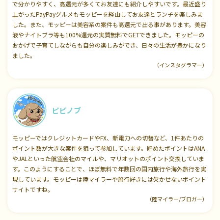
で分かりやすく、高還元が多くてお友達にも紹介しやすいです。最近盛り
上がったPayPayグルメもモッピーを経由してお友達とランチを楽しみま
した。また、モッピーは美容系の案件も高還元で出る事があります。美容
液やナイトブラ等も100%還元の実質無料でGETできました。モッピーの
おかげで子育てしながらも自分の楽しみができ、日々の生活が豊かになり
ました。
（インスタグラマー）
ピピノブ
モッピーではクレジットカードやFX、新電力への切替など、1件あたりの
ポイント数が大きな案件を狙って参加しています。貯めたポイントはANA
やJALといった航空会社のマイルや、マリオットのポイント交換していま
す。このようにすることで、ほぼ無料で年数回の国内旅行や海外旅行を実
現しています。モッピーは陸マイラーや旅行好きには欠かせないポイント
サイトですね。
（陸マイラー/ブロガー）