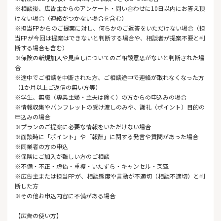
※相談後、広告主からのアンケート・問い合わせに10日以内にお答え頂
けない場合（連絡がつかない場合を含む）
※担当FPからのご提案に対し、何らかのご返答をいただけない場合（担
当FPが今回は提案はできないと判断する場合や、相談者が提案不要と判
断する場合も含む）
※保険の新規加入や見直しについてのご相談意思がないと判断された場
合
※途中でご相談を中断された方、ご相談途中で連絡が取れなくなった方
（1か月以上ご返信の無い方等）
※学生、無職（専業主婦・主夫は除く）の方からの申込みの場合
※情報収集やパンフレットの受け渡しのみや、謝礼（ポイント）目的の
申込みの場合
※プランのご提案に必要な情報をいただけない場合
※面談時に「ポイント」や「報酬」に関する発言や質問があった場合
※同業者の方の申込
※保険にご加入が難しい方のご相談
※不備・不正・虚偽・重複・いたずら・キャンセル・架空
※広告主または担当FPが、相談態度や言動が不適切（相談不適切）と判
断した方
※その他お申込内容に不備がある場合
【広告の使い方】