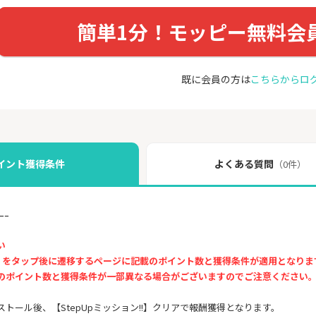
簡単1分！モッピー無料会
既に会員の方は
こちらからロ
イント獲得条件
よくある質問
（0件）
ｰｰ
い
GET」をタップ後に遷移するページに記載のポイント数と獲得条件が適用となりま
のポイント数と獲得条件が一部異なる場合がございますのでご注意ください
トール後、【StepUpミッション!!】クリアで報酬獲得となります。