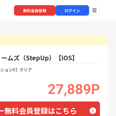
無料会員登録
ログイン
ドリームズ（StepUp）【iOS】
口座開設
回線
1
1
ション!!】クリア
還元】SBI証券
※過去最高※Alterna Bank
auひ
+50,000円以
（オルタナバンク）1万円投
資完了
24,000P
10,000P
27,889P
2
2
超還元※楽天証
みずほ銀行 口座開設
ソフト
nk Li
18,000P
6,000P
ー無料会員登録はこちら
3
3
【合計8,000P】楽天銀行 口
NUR