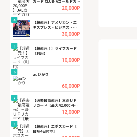
カード CLUB-Aゴールドカー
ビジネスツール導
ド/CLUB-Aカード（VISA）
高還元中※
.5%
20,000P
4
4
ング
【超還元】アメリカン・エ
※還元UP※ヴィ
キスプレス・ビジネス・ゴ
ーカー【女性のた
ールド・カード
ターサイト】
.5%
30,000P
5
5
tel
【超還元！】ライフカード
【無料相談】暮ら
（利用）
シェルジュ
.0%
10,000P
6
6
ワクワ
auひかり
【無料即550P】D
ャ
無料トライアル）
.0%
60,000P
7
7
行）
【過去最高還元】三菱ＵＦ
【還元UP中】Fun
Ｊカード【最大42,000円相
ンズ)【無料投資
当】
.0%
12,000P
8
8
【J
【超還元】エポスカード【
GFS無料特別講座
最短4日付与】
聴）