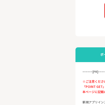
ポ
ｰｰｰｰｰｰ[PR]ｰｰｰｰ
※ご注意くださ
「POINT 
本ページに記載
新規アプリインス