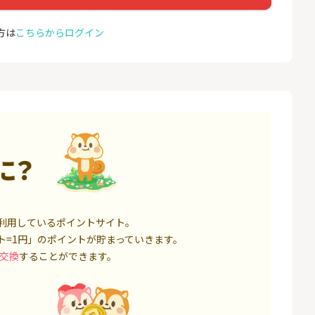
座開設
ョン）
18,000P
1,500P
方は
こちらからログイン
4
4
高還元中※三菱U
【親権者さまの代理申込専
お名前
ト証券（旧：au
用】三井住友銀行Oliveお子
券）
さま用口座
16,000P
4,400P
5
5
証券 iDeCo
SBI新生銀行「口座開設」
GMO
（キャ
3,200P
1,500P
に？
6
6
IX TRADER（マ
※8/9まで緊急UP※【三菱
モバレ
トレーダー）」
ＵＦＪ銀行】普通預金口座
開設
12,000P
4,000P
利用しているポイントサイト。
7
7
券★100円から
GMOあおぞらネット銀行【
＜1ギ
ト=1円」のポイントが貯まっていきます。
法人口座開設】
ト×ド
交換
することができます。
8,500P
20,100P
8
8
定拠出年金 iDeC
※過去最高20,000P！※【三
グロー
井住友銀行】法人ネット口
座 Trunk