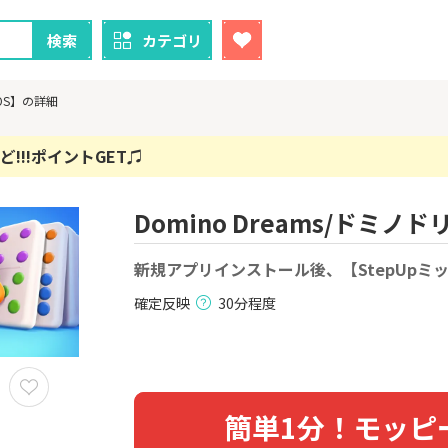
検索
カテゴリ
iOS】の詳細
!!!ポイントGET♫
Domino Dreams/ドミノ
クレカ
証券
1
1
！】U-NE
新規アプリインストール後、【StepUpミッ
【超還元！】ライフカード
【8/9まで超
試し]
（利用）
（新規口座開設
上入金）
確定反映
30分程度
2,000P
10,000P
2
2
ニメストア
【超還元】エポスカード【
※土日限定
最短4日付与】
券
800P
12,000P
簡単1分！モッピ
3
3
Tトレンド
【過去最高還元】三菱ＵＦ
IG証券