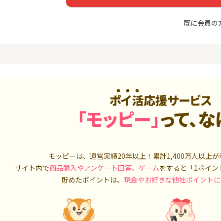
入診断※
Ｊカード【最大42,000円相
当】
5,000P
12,000P
既に会員の
4
4
ーナスウォ
【過去最高★20,000P】JAL
※15日まで
めのモニ
カード CLUB-Aゴールドカー
FJ eスマー
ド/CLUB-Aカード（VISA）
カブコム証
14,000P
20,000P
5
5
しのコン
超還元☆JCB CARD W/JCB
【高還元】楽天
CARD W plus L(39歳以下限
定)
ポイ活応援サービス
5,000P
14,000P
「モッピー」
って、な
6
6
MM TV（
【超還元】JAL普通カード(
JFX「MATR
Master限定)
トリックス
550P
10,000P
モッピーは、運営実績20年以上！累計
1,400万人
以上が
7
7
ds(ファ
【合計最大18,700円相当！
マネックス証
サイト内で
商品購入やアンケート回答、ゲーム
をすると「1ポイン
家登録】
】楽天カード【JCBキャンペ
取引可能★
ーン実施中】
貯めたポイントは、
現金やお好きな他社ポイントに
2,500P
10,000P
8
8
（動画視
三菱ＵＦＪカード【アメリ
SBI証券 確
カン・エキスプレス®限定】
o