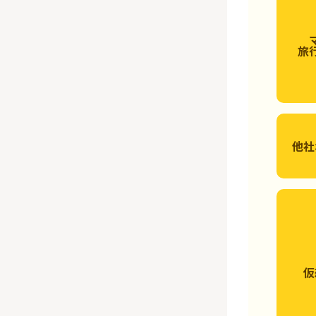
旅
他社
仮