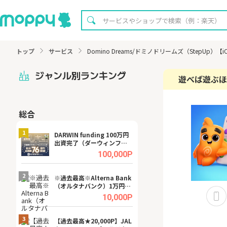
トップ
サービス
Domino Dreams/ドミノドリームズ（StepUp）【
ジャンル別ランキング
遊べば遊ぶほど
総合
無料
1
1
DARWIN funding 100万円
【8/16まで超還元
出資完了（ダーウィンファ
XT[31日間無料お
ンディング）
.0%
100,000P
2
2
宿予
※過去最高※Alterna Bank
【無料即P】dア
（オルタナバンク）1万円投
【31日間無料】
資完了
.0%
10,000P
3
3
a（
【過去最高★20,000P】JAL
【リピートOK】I