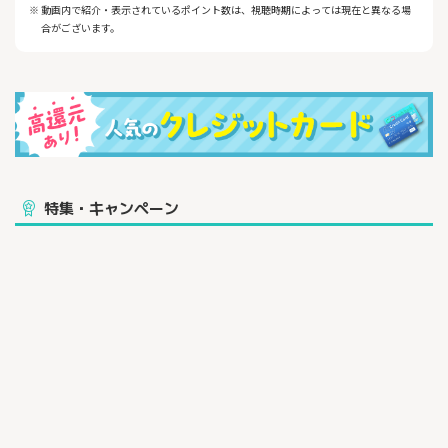
【おトクな情報をいくつかご紹介！】
※ 動画内で紹介・表示されているポイント数は、視聴時期によっては現在と異なる場
1. Oliveフレキシブルペイ ゴールドの特別な特典！
合がございます。
・年間100万円以上の利用で次年度以降の年会費が永年無料！
・条件達成次第では、毎年10,000ポイントプレゼント（実質1％
の追加ポイント還元）
・空港ラウンジ利用可能で、旅行や出張を快適に！
2. ポイントが貯まりやすい！
以下の対象店舗で、スマホのタッチ決済を利用するだけで8％ポイ
ント還元：
・セブン-イレブン
特集・キャンペーン
・ローソン
・マクドナルド 等
Oliveフレキシブルペイ ゴールドなら、さらに以下の条件を満たせ
ば、最大9％ポイント還元が可能です：
・選べる特典「Vポイントアッププログラム＋1％」を選択 → ポイ
ント還元率＋1％
三井住友カードゴールド（NL）はスマホのタッチ決済で最大7％
ポイント還元ですが、Oliveフレキシブルペイ ゴールドはさらに追
加条件を組み合わせることで、
対象店舗でのポイント還元率を最大9％まで引き上げることができ
ます。
また、条件達成次第では最大20％ポイント還元が実現可能！
詳しい条件はこちら！