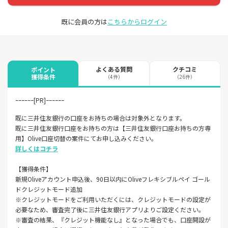
既に会員の方は
こちらからログイン
よくある質問
クチコミ
ポイント
獲得条件
（4件）
（26件）
ｰｰｰｰｰｰ[PR]ｰｰｰｰｰｰ
既に三井住友銀行の口座をお持ちの場合は対象外となります。
既に三井住友銀行口座をお持ちの方は【三井住友銀行口座お持ちの方専
用】Olive口座切替の案件にてお申し込みください。
詳しくはコチラ
【獲得条件】
新規Oliveアカウント申込後、90日以内にOliveフレキシブルペイ ゴール
ドクレジットモード追加
※クレジットモードをご利用いただくには、クレジットモードの設定が
必要なため、審査完了後に三井住友銀行アプリよりご設定ください。
※審査の結果、『クレジット機能なし』となった場合でも、口座開設が