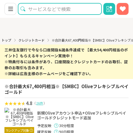
トップ
クレジットカード
※合計最大67,400円相当※【SMBC】Oliveフレキシ
三井住友銀行で今なら口座開設&諸条件達成で 【最大54,400円相当のポ
イント】もらえるキャンペーン実施中！
※特典付与には条件があり、口座開設とクレジットカードのお取引、証
券のお取引も含みます。
※詳細は広告主様のホームページをご確認下さい。
※合計最大67,400円相当※【SMBC】Oliveフレキシブルペイ
ゴールド
4.8
（
26件
）
新規Oliveアカウント申込+Oliveフレキシブルペイ
ゴールドクレジットモード追加
予定反映
30分程度
ランクアップ対象
確定反映
90日程度