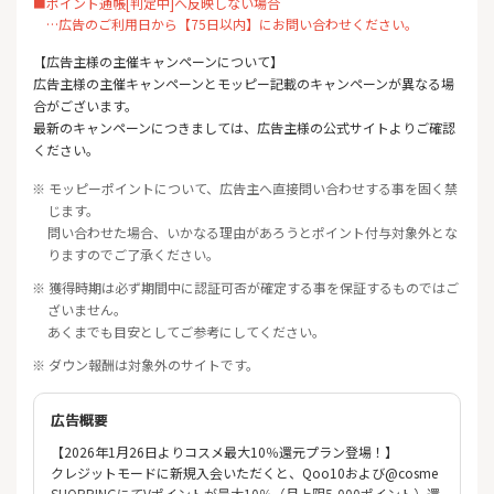
■ポイント通帳[判定中]へ反映しない場合
…広告のご利用日から【75日以内】にお問い合わせください。
【広告主様の主催キャンペーンについて】
広告主様の主催キャンペーンとモッピー記載のキャンペーンが異なる場
合がございます。
最新のキャンペーンにつきましては、広告主様の公式サイトよりご確認
ください。
※ モッピーポイントについて、広告主へ直接問い合わせする事を固く禁
じます。
問い合わせた場合、いかなる理由があろうとポイント付与対象外とな
りますのでご了承ください。
※ 獲得時期は必ず期間中に認証可否が確定する事を保証するものではご
ざいません。
あくまでも目安としてご参考にしてください。
※ ダウン報酬は対象外のサイトです。
広告概要
【2026年1月26日よりコスメ最大10％還元プラン登場！】
クレジットモードに新規入会いただくと、Qoo10および@cosme
SHOPPINGにてVポイントが最大10％（月上限5,000ポイント）還