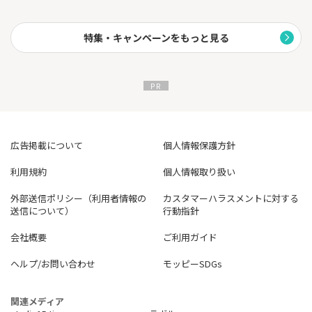
https://www.smbc.co.jp/kojin/vpoint-up/
特集・キャンペーンをもっと見る
3.1枚で5つの役割をカバー
Oliveフレキシブルペイは1枚で以下の5つの機能を持ちます：
・クレジットカード
・デビットカード
・キャッシュカード
・ポイント払い
・追加カードでの支払い
Oliveは銀行サービスと連携し、家計管理を一元化できる点が大き
な魅力です。
広告掲載について
個人情報保護方針
【今すぐ始めよう！】
利用規約
個人情報取り扱い
Oliveフレキシブルペイ ゴールドなら、日々のおトク感だけでな
く、豪華な特典と利便性を兼ね備えています。
外部送信ポリシー（利用者情報の
カスタマーハラスメントに対する
三井住友カード ゴールド（NL）では得られないメリットを体験し
送信について）
行動指針
てみませんか？
公式サイトをチェックして、新しいライフスタイルを始めましょ
会社概要
ご利用ガイド
う！
ヘルプ/お問い合わせ
モッピーSDGs
関連メディア