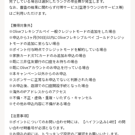
完了している場合は選択したランクの年会費が発生します。
なお、審査の結果に関わらず付帯サービス(空港ラウンジのサービス等)
はご利用いただけます。
【獲得対象外】
※Oliveフレキシブルペイ 一般クレジットモードの追加をした場合
※申込から3ヶ月(90日)以内にOliveフレキシブルペイ ゴールドクレジッ
トモードの追加に至らない場合
※ポイント付与時点でクレジットモードを解約している場合
※家族カード/ETCカードのみ追加お申込の場合
※既に三井住友銀行の口座をお持ちの場合
※既にOliveアカウントのお申込を行っている場合
※本キャンペーン以外からのお申込
※スポンサーに正常なお申込でないと判断された場合
※お申込後、店頭での口座開設手続となった場合
※海外のIPアドレスからのアクセス
※不備・不正・虚偽・重複・いたずら・キャンセル
※その他お申込内容に不備がある場合
【注意事項】
※ポイントについてのお問い合わせ時には、【ハイフン込み14桁】の問
い合わせ時番号が必須となります。
※お申込の前には、トラッキング設定のご確認をお願いいたします。