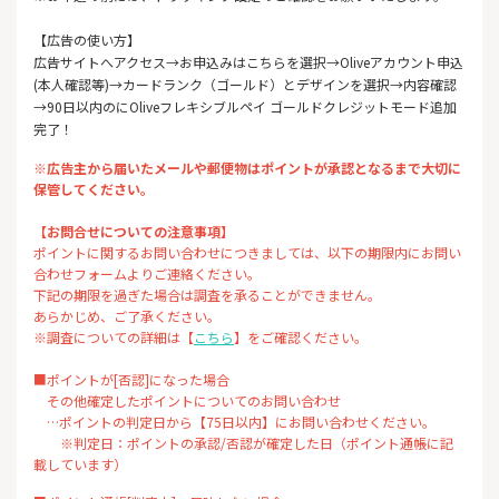
【広告の使い方】
広告サイトへアクセス→お申込みはこちらを選択→Oliveアカウント申込
(本人確認等)→カードランク（ゴールド）とデザインを選択→内容確認
→90日以内のにOliveフレキシブルペイ ゴールドクレジットモード追加
完了！
※広告主から届いたメールや郵便物はポイントが承認となるまで大切に
保管してください。
【お問合せについての注意事項】
ポイントに関するお問い合わせにつきましては、以下の期限内にお問い
合わせフォームよりご連絡ください。
下記の期限を過ぎた場合は調査を承ることができません。
あらかじめ、ご了承ください。
※調査についての詳細は【
こちら
】をご確認ください。
■ポイントが[否認]になった場合
その他確定したポイントについてのお問い合わせ
…ポイントの判定日から【75日以内】にお問い合わせください。
※判定日：ポイントの承認/否認が確定した日（ポイント通帳に記
載しています）