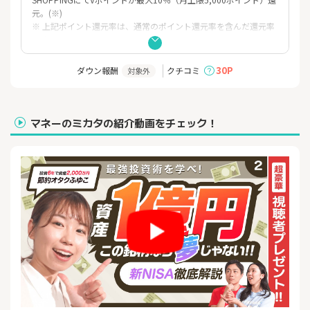
元。(※)
※ 上記ポイント還元率は、通常のポイント還元率を含んだ還元率
です。
※ 当プランや最大10％還元の条件・詳細は、必ず以下ホームぺー
ジをご確認ください。
30P
ダウン報酬
クチコミ
対象外
※ 当プランは予告なく変更・終了することがございます。
詳しい条件はこちら
https://www.smbc-card.com/nyukai/campaign/pop/cardinfo3
マネーのミカタの紹介動画をチェック！
010639.jsp
～Oliveフレキシブルペイ ゴールドで、ポイントも特典もグレード
アップ！～
「おトクで、ステータス感もある！」 Oliveフレキシブルペイゴー
ルドは、
日々のお買い物でポイントがザクザク貯まるだけでなく、豪華な
特典も満載！
対象のコンビニ・飲食店でのスマホのタッチ決済またはモバイル
オーダーで、最大20％ポイント還元！
三井住友カード（NL）の最大7％ポイント還元に加えて、
Oliveフレキシブルペイ ゴールドならさらにおトクにポイントを貯
めるチャンス！