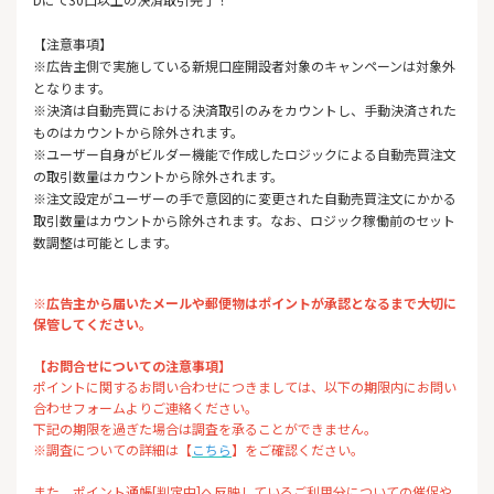
【注意事項】
※広告主側で実施している新規口座開設者対象のキャンペーンは対象外
となります。
※決済は自動売買における決済取引のみをカウントし、手動決済された
ものはカウントから除外されます。
※ユーザー自身がビルダー機能で作成したロジックによる自動売買注文
の取引数量はカウントから除外されます。
※注文設定がユーザーの手で意図的に変更された自動売買注文にかかる
取引数量はカウントから除外されます。なお、ロジック稼働前のセット
数調整は可能とします。
※広告主から届いたメールや郵便物はポイントが承認となるまで大切に
保管してください。
【お問合せについての注意事項】
ポイントに関するお問い合わせにつきましては、以下の期限内にお問い
合わせフォームよりご連絡ください。
下記の期限を過ぎた場合は調査を承ることができません。
※調査についての詳細は【
こちら
】をご確認ください。
また、ポイント通帳[判定中]へ反映しているご利用分についての催促や