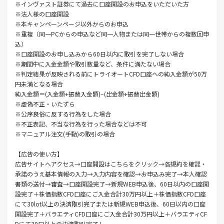
※インヴァスト証券にて過去に口座開設のお申込をいただいた方
※法人様の口座開設
※本キャンペーンページ以外からのお申込
※重複（同一PCからの申込など同一人物または同一世帯からの複数回申
込）
※口座開設のお申し込みから60日以内に取引を完了しない場合
※期間中に入金金額や取引数量など、条件に満たない場合
※判定結果が反映される前にトライオートCFD口座への純入金額が50万
円未満となる場合
純入金額＝(入金額+振替入金額)−(出金額+振替出金額)
※虚偽不正・いたずら
※公序良俗に反する行為をした場合
※不正表記、不当な行為を行った場合などは不可
※マニュアル注文(手動)の取引の場合
【広告の使い方】
広告サイトへアクセス→口座開設はこちらをクリック→各規約を確認・
承諾のうえ基本情報の入力→入力内容を確認→お申込み完了→本人確認
書類の送付→審査→口座開設完了→新規WEB申込後、60日以内の口座開
設完了＋株価指数CFD口座にご入金合計30万円以上＋株価指数CFD口座
にて30lot以上の決済取引完了または新規WEB申込後、60日以内の口座
開設完了＋バラエティCFD口座にご入金合計30万円以上＋バラエティCF
Dにて30口以上の決済取引完了！