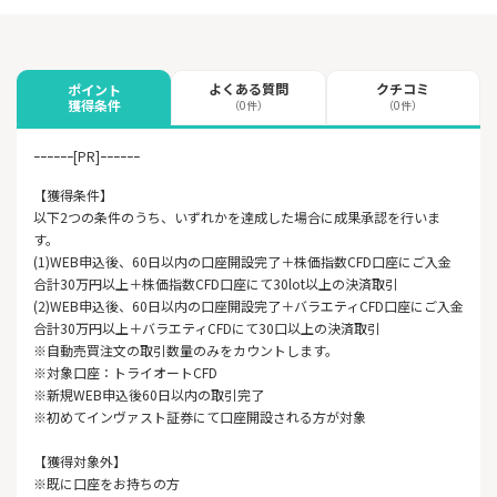
よくある質問
クチコミ
ポイント
獲得条件
（0件）
（0件）
ｰｰｰｰｰｰ[PR]ｰｰｰｰｰｰ
【獲得条件】
以下2つの条件のうち、いずれかを達成した場合に成果承認を行いま
す。
(1)WEB申込後、60日以内の口座開設完了＋株価指数CFD口座にご入金
合計30万円以上＋株価指数CFD口座にて30lot以上の決済取引
(2)WEB申込後、60日以内の口座開設完了＋バラエティCFD口座にご入金
合計30万円以上＋バラエティCFDにて30口以上の決済取引
※自動売買注文の取引数量のみをカウントします。
※対象口座：トライオートCFD
※新規WEB申込後60日以内の取引完了
※初めてインヴァスト証券にて口座開設される方が対象
【獲得対象外】
※既に口座をお持ちの方