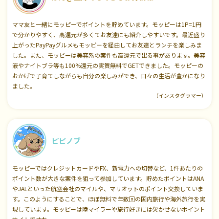
ママ友と一緒にモッピーでポイントを貯めています。モッピーは1P=1円
で分かりやすく、高還元が多くてお友達にも紹介しやすいです。最近盛り
上がったPayPayグルメもモッピーを経由してお友達とランチを楽しみま
した。また、モッピーは美容系の案件も高還元で出る事があります。美容
液やナイトブラ等も100%還元の実質無料でGETできました。モッピーの
おかげで子育てしながらも自分の楽しみができ、日々の生活が豊かになり
ました。
（インスタグラマー）
ピピノブ
モッピーではクレジットカードやFX、新電力への切替など、1件あたりの
ポイント数が大きな案件を狙って参加しています。貯めたポイントはANA
やJALといった航空会社のマイルや、マリオットのポイント交換していま
す。このようにすることで、ほぼ無料で年数回の国内旅行や海外旅行を実
現しています。モッピーは陸マイラーや旅行好きには欠かせないポイント