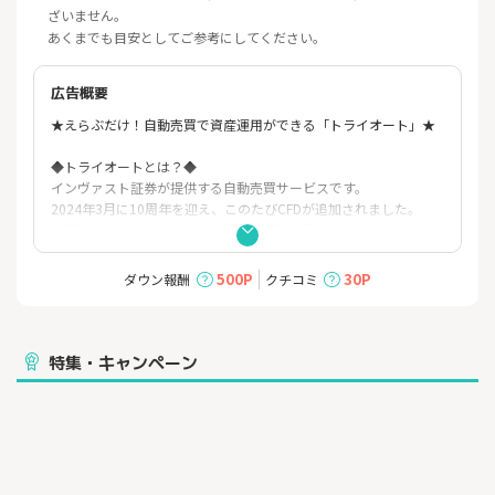
ざいません。
あくまでも目安としてご参考にしてください。
広告概要
★えらぶだけ！自動売買で資産運用ができる「トライオート」★
◆トライオートとは？◆
インヴァスト証券が提供する自動売買サービスです。
2024年3月に10周年を迎え、このたびCFDが追加されました。
店頭株価指数CFDとしては業界初の自動売買ができるサービスと
なります。
500P
30P
ダウン報酬
クチコミ
用意されているトレードルールをえらぶだけで簡単に自動売買を
使った資産運用を始めることができます。
また、自身の考えでトレードルールを作成できる機能も有してお
り、幅広い経験者に利用いただいております。
特集・キャンペーン
◆トライオートのポイント◆
・えらぶだけで始められる
トライオートでは数多くのトレードルールがあらかじめ用意され
ています。
インヴァスト証券が作ったものはもちろん人気ブロガーやトライ