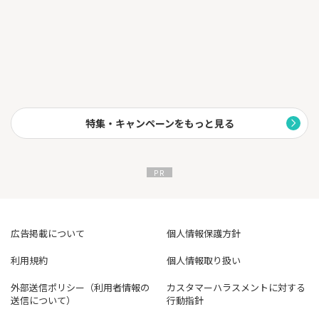
オートユーザーなど、上級者が考案したルールも使えます。
自動売買初心者の方はもちろん、投資初心者の方でも簡単に自動
売買を使った資産運用を始めることができます。
・24時間利益を狙う
自動売買は、寝ている間も遊んでいる間も仕事をしている間も取
引を繰り返します。
時間を節約することができ、ライフスタイルの中で無理なく続け
ることができます。
特集・キャンペーンをもっと見る
・感情に左右されない
裁量取引で自分の決めたルールを守るのは難しいもの。
トライオートは機械的に売買を繰り返すため、感情に負けないト
レードが可能です。
・FXもETFも同じ画面でできる
トライオートでは一つの画面でFX・ETFも取引することができま
広告掲載について
個人情報保護方針
す。
利用規約
個人情報取り扱い
・トレードルールがつくれる
上級者の方に向けて、自分のトレードルールを簡単につくること
外部送信ポリシー（利用者情報の
カスタマーハラスメントに対する
ができる「ビルダー機能」をご用意。
送信について）
行動指針
作ったトレードルールは自分で使うのはもちろん、シェア機能で
他のユーザーに使ってもらうこともできます。