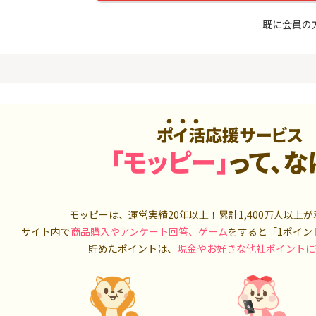
入診断※
（利用）
5,000P
10,000P
既に会員の
4
4
ニメストア
超還元☆JCB CARD W/JCB
IG証券
CARD W plus L(39歳以下限
定)
800P
14,000P
5
5
OR賃貸
三菱ＵＦＪカード【アメリ
松井証券【
）
カン・エキスプレス®限定】
ポイ活応援サービス
2,100P
13,000P
「モッピー」
って、な
6
6
【合計最大18,700円相当！
SUSTEN(
】楽天カード【JCBキャンペ
座
ーン実施中】
8,000P
10,000P
モッピーは、運営実績20年以上！累計
1,400万人
以上が
7
7
サイト内で
商品購入やアンケート回答、ゲーム
をすると「1ポイン
（動画視
【最大38,000円相当】三井
マネックス証
住友カード（NL）
取引可能★
貯めたポイントは、
現金やお好きな他社ポイントに
900P
9,000P
8
8
3回回答（
PayPayカード＜最短7日付
SBI証券 確
）】楽天イ
与＞
o