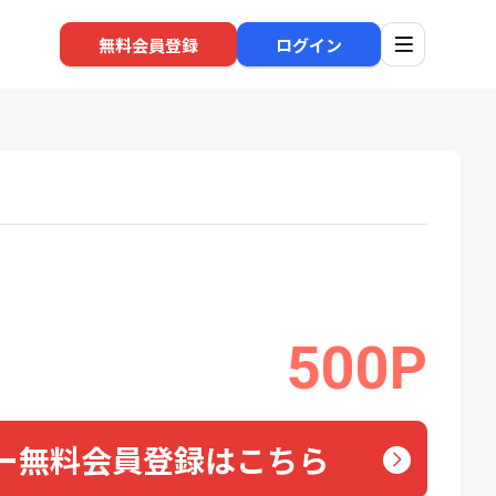
無料会員登録
ログイン
口座開設
回線
1
1
BI証券（新規口
※過去最高※Alterna Bank
auひ
000円以上入金）
（オルタナバンク）1万円投
資完了
24,000P
10,000P
500P
2
2
eスマート証券（旧
SBI新生銀行「口座開設」
ソフト
ム証券）
nk Li
16,000P
1,500P
ー無料会員登録はこちら
3
3
【合計8,000P】楽天銀行 口
【東海