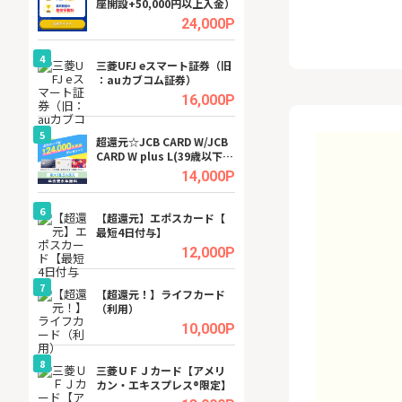
座開設+50,000円以上入金）
ビジネスツール導
高還元中※
.5%
24,000P
4
4
a（
三菱UFJ eスマート証券（旧
【無料即P】dア
：auカブコム証券）
【31日間無料】
.5%
16,000P
5
5
tel
超還元☆JCB CARD W/JCB
※還元アップ※DO
CARD W plus L(39歳以下限
（新規物件問合せ
定)
.0%
14,000P
6
6
内
【超還元】エポスカード【
Cievo(シエボ)
最短4日付与】
.0%
12,000P
7
7
行）
【超還元！】ライフカード
GFS無料特別講座
（利用）
聴）
.0%
10,000P
8
8
三菱ＵＦＪカード【アメリ
【無料アンケート
カン・エキスプレス®限定】
15歳〜29歳のみ
ンサイト