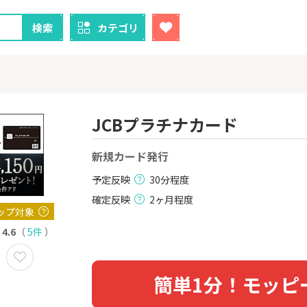
検索
カテゴリ
JCBプラチナカード
クレカ
証券
新規カード発行
予定反映
30分程度
1
1
！】U-NE
【過去最高還元】三菱ＵＦ
【超還元】S
試し]
Ｊカード【最大42,000円相
座開設+50,
確定反映
2ヶ月程度
当】
2,000P
12,000P
ップ対象
4.6
（
5件
）
2
2
ーナスウォ
【超還元】エポスカード【
三菱UFJ 
めのモニ
最短4日付与】
：auカブコ
14,000P
12,000P
簡単1分！モッピ
3
3
Tトレンド
【超還元！】ライフカード
楽天証券