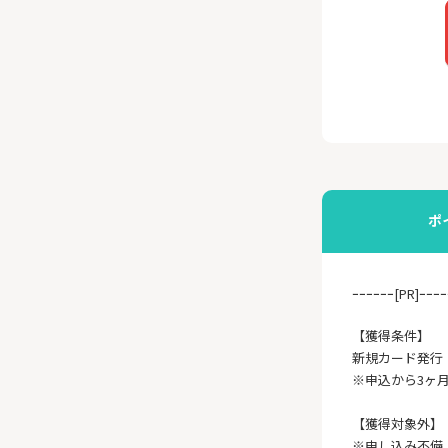
ポ
ｰｰｰｰｰｰ[PR]ｰｰｰｰ
【獲得条件】
新規カード発行
※申込から3ヶ
【獲得対象外】
※申し込み不備