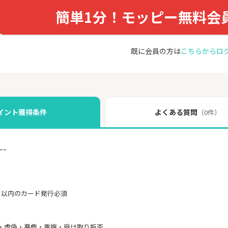
簡単1分！モッピー無料会
既に会員の方は
こちらからロ
イント獲得条件
よくある質問
（0件）
ｰｰ
月以内のカード発行必須
・虚偽・悪戯・重複・受け取り拒否