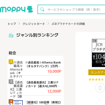
トップ
クレジットカード
JCBプラチナカードの詳細
ジャンル別ランキング
総合
無料
1
1
※過去最高※Alterna Bank
【8/16まで超還元
（オルタナバンク）1万円投
XT[31日間無料お
資完了
.0%
10,000P
ランクア
2
2
宿予
【過去最高還元】三菱ＵＦ
※還元UP※ヴィ
Ｊカード【最大42,000円相
ーカー【女性のた
当】
ターサイト】
.0%
12,000P
3
3
ング
【超還元】SBI証券（新規口
【リピートOK】I