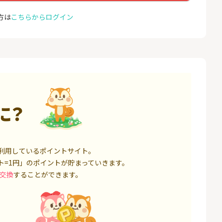
座開設
コミュ
13,000P
1,500P
方は
こちらからログイン
4
4
ミラリタ｜初回投資でAmaz
ドコモ 
onギフト5,000円分プレゼ
ント
18,000P
15,000P
5
5
口座開設】
※過去最高20,000P！※【三
NUR
井住友銀行】法人ネット口
ョン）
座 Trunk
1,500P
18,000P
に？
6
6
サステン)NISA口
みずほ銀行 口座開設
カシモ
ス）
14,000P
6,000P
利用しているポイントサイト。
7
7
ト=1円」のポイントが貯まっていきます。
券★100円から
SBI FXトレード【無料口座
EO光
開設】
交換
することができます。
8,500P
4,500P
8
8
定拠出年金 iDeC
松井証券【口座開設】
BB.e
ーエキ