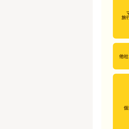
旅
他社
仮