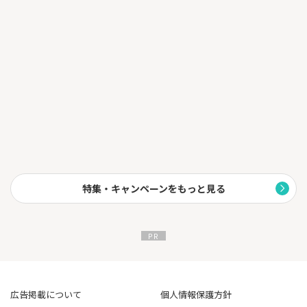
●マルイやマルイのネット通販で、年4回の10%OFFセール
●全国約10,000店舗の提携店舗・施設でおトクな特典
●会員限定ポイントアップサイトからのご利用でポイント2～30
倍
●海外旅行傷害保険の補償内容が充実（利用付帯）
●保険サービスが業界トップクラスに充実
エポスカードは株式会社丸井グループのクレジットカード会社で
す。
特集・キャンペーンをもっと見る
広告掲載について
個人情報保護方針