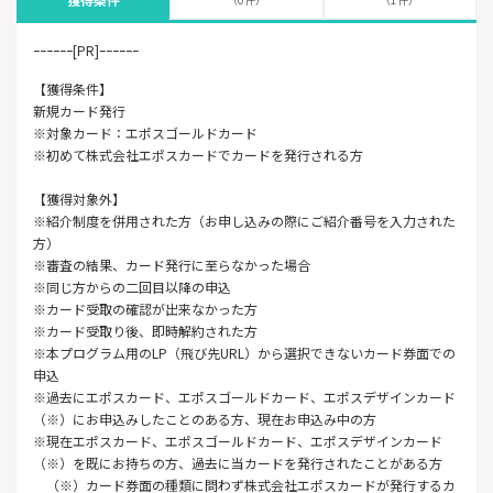
ｰｰｰｰｰｰ[PR]ｰｰｰｰｰｰ
【獲得条件】
新規カード発行
※対象カード：エポスゴールドカード
※初めて株式会社エポスカードでカードを発行される方
【獲得対象外】
※紹介制度を併用された方（お申し込みの際にご紹介番号を入力された
方）
※審査の結果、カード発行に至らなかった場合
※同じ方からの二回目以降の申込
※カード受取の確認が出来なかった方
※カード受取り後、即時解約された方
※本プログラム用のLP（飛び先URL）から選択できないカード券面での
申込
※過去にエポスカード、エポスゴールドカード、エポスデザインカード
（※）にお申込みしたことのある方、現在お申込み中の方
※現在エポスカード、エポスゴールドカード、エポスデザインカード
（※）を既にお持ちの方、過去に当カードを発行されたことがある方
（※）カード券面の種類に問わず株式会社エポスカードが発行するカ