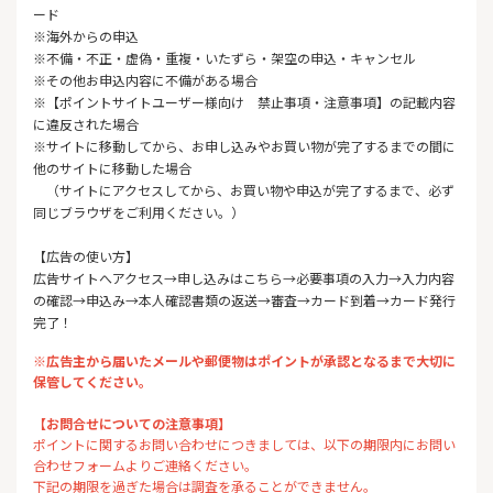
ード
※海外からの申込
※不備・不正・虚偽・重複・いたずら・架空の申込・キャンセル
※その他お申込内容に不備がある場合
※【ポイントサイトユーザー様向け 禁止事項・注意事項】の記載内容
に違反された場合
※サイトに移動してから、お申し込みやお買い物が完了するまでの間に
他のサイトに移動した場合
（サイトにアクセスしてから、お買い物や申込が完了するまで、必ず
同じブラウザをご利用ください。）
【広告の使い方】
広告サイトへアクセス→申し込みはこちら→必要事項の入力→入力内容
の確認→申込み→本人確認書類の返送→審査→カード到着→カード発行
完了！
※広告主から届いたメールや郵便物はポイントが承認となるまで大切に
保管してください。
【お問合せについての注意事項】
ポイントに関するお問い合わせにつきましては、以下の期限内にお問い
合わせフォームよりご連絡ください。
下記の期限を過ぎた場合は調査を承ることができません。