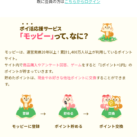
既に会員の方は
こちらからログイン
ポイ活応援サービス
「モッピー」
って、なに？
モッピーは、運営実績20年以上！累計
1,400万人
以上が利用しているポイント
サイト。
サイト内で
商品購入やアンケート回答、ゲーム
をすると「1ポイント=1円」の
ポイントが貯まっていきます。
貯めたポイントは、
現金やお好きな他社ポイントに交換
することができま
す。
モッピーに登録
ポイント貯める
ポイント交換