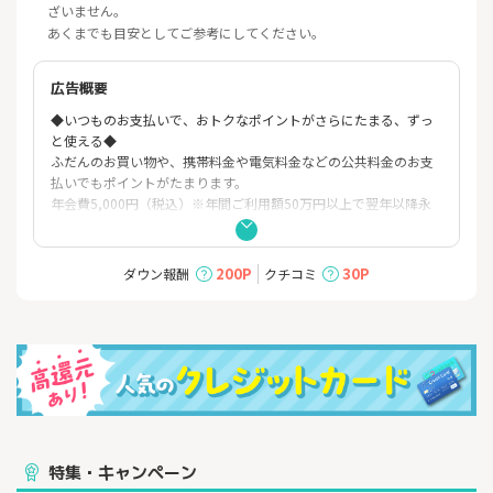
ざいません。
あくまでも目安としてご参考にしてください。
広告概要
◆いつものお支払いで、おトクなポイントがさらにたまる、ずっ
と使える◆
ふだんのお買い物や、携帯料金や電気料金などの公共料金のお支
払いでもポイントがたまります。
年会費5,000円（税込）※年間ご利用額50万円以上で翌年以降永
年無料
ゴールドカード会員限定特典
●年間のご利用金額に応じて最大1万円分年間ボーナスポイントプ
200P
30P
ダウン報酬
クチコミ
レゼント
●月々のお支払いやお気に入りのショップを登録するだけでポイ
ント2倍（選べるポイントアップショップ）
●ご紹介でご家族もゴールド会員に（エポスファミリーゴールド
カード）
●国内外の空港ラウンジが無料
エポスカードのメリット
●カード番号が裏面に記載されており周囲から見えず、あんし
ん・安全
特集・キャンペーン
●タッチ決済でスムーズにお買い物