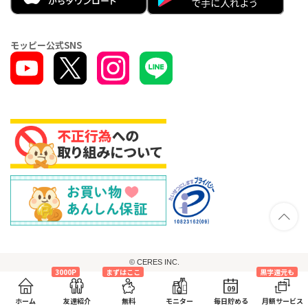
モッピー公式SNS
© CERES INC.
3000P
まずはここ
黒字還元も
09
ホーム
友達紹介
無料
モニター
毎日貯める
月額サービス