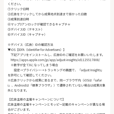
ください。
①クリック日時
②広告をクリックしてから成果地点到達まで掛かった日数
③成果到達日時
④マップ3アンロックが確認できるキャプチャ
⑤デバイスID（テキスト）
⑥デバイスID（キャプチャ）
※デバイス（広告）IDの確認方法
▼iOS【IDFA（Identifier for Advertisers）】
下記アプリをインストールし、広告IDのご確認をお願いいたします。
https://apps.apple.com/jp/app/adjust-insights/id1125517808/
※数字が全て0になってしまう場合
設定→プライバシー→トラッキングの画面で、「adjust Insights」
を許可にして確認してください。
※広告クリックから成果に至るまで、同一ブラウザ内（iOSは「safar
i」、Androidは「標準ブラウザ」）で遷移されていない場合は成果対象
外となります。
【広告主様の主催キャンペーンについて】
広告主様の主催キャンペーンとモッピー記載のキャンペーンが異なる場
合がございます。