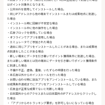
はポイント対象外となります。
・公共WiFiを使用してインストールした場合。
・同じIPアドレスから他の端末でインストールまたは成果地点に到達し
た場合
・インストール時に回線が不安定な場合
・インストール中に他の操作をした場合
・広告ブロックを使用している場合
・オフラインでアプリを使用した場合
・エミュレータでご参加された場合
・過去に同じアプリをインストールしたことがある場合、または成果地
点到達をしたことがある場合
・新しい端末にデータを引き継いでポイント獲得条件に到達した場合、
または新しい端末とは別の端末にデータを引き継いでポイント獲得条件
に到達した場合
・不備や不正、虚偽、重複、いたずらの申請を行った場合
・本広告以外からのインストールを行った場合
・お問い合わせ時に該当アプリをアンインストールしている場合、また
は成果条件達成までにアプリをアンインストールしている場合
・広告主が正常な成果でないと判断した場合
・日本国外からのアクセスまたは日本国外のIPアドレスからクリックし
た場合
・「アプリからのトラッキング要求」を許可しないになっている場合