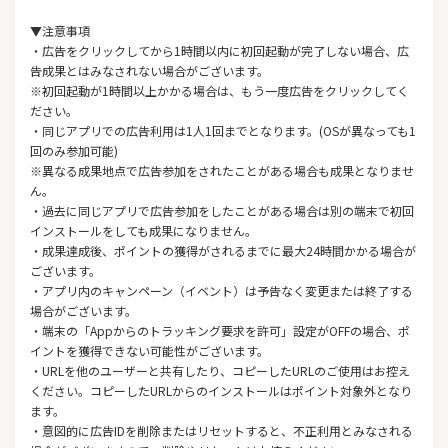
▼注意事項
・広告をクリックしてから1時間以内に初回起動が完了しない場合、広
告成果とはみなされない場合がございます。
※初回起動が1時間以上かかる場合は、もう一度広告をクリックしてく
ださい。
・同じアプリでの広告利用は1人1回までとなります。(OSが異なっても1
回のみ参加可能)
※異なる成果地点で広告参加をされたことがある場合も成果となりませ
ん。
・過去に同じアプリで広告参加をしたことがある場合は別の端末で初回
インストールをしても成果になりません。
・成果達成後、ポイントの獲得がされるまでに最大24時間かかる場合が
ございます。
・アプリ内のキャンペーン（イベント）は予告なく変更または終了する
場合がございます。
・端末の「Appからのトラッキング要求を許可」設定がOFFの場合、ポ
イントを獲得できない可能性がございます。
・URLを他のユーザーと共有したり、コピーしたURLのご使用はお控え
ください。コピーしたURLからのインストールはポイント対象外となり
ます。
・意図的に広告IDを削除またはリセットすると、不正利用とみなされる