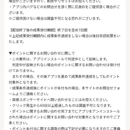
場合がございますので、削除やリセットはお控えください。
・アプリ内バグなどのお問合せを頂く際に広告IDをご提供頂く場合がご
ざいます。
※ご提供頂けない場合は調査不可となる恐れがございます。
【配信終了後の成果受付期間】終了日を含め7日間
※上記成果受付期間内に成果条件達成をしない場合は後日否認処理をい
たします。
▼ポイントに関するお問い合わせに関して
・この案件は、アプリインストールで判定中として反映します。
判定中が反映されない場合のポイントに関するお問い合わせは受け付
けておりません。
またその場合、その後アプリを進めて成果条件達成をしてもポイント
対象外となります。
・成果条件達成後にポイントが未付与の場合、本サイトのお問合せフォ
ームよりご連絡ください。
・直接スポンサーサイトへ問い合わせることはお控えください。
・クリック発生から60日以上経過したものは調査不可となります。
・ポイントに関するお問い合わせ完了までにアプリをアンインストール
された場合はポイントに関するお問い合わせ対象外となりますのでご了
承ください。
・ポイント未付与に関する調査の際は下記が必要になりますのでご準備