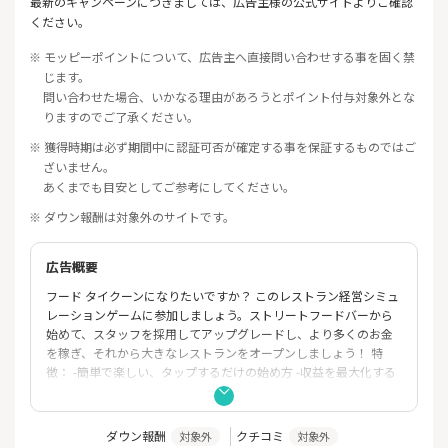
最新のキャンペーンにつきましては、広告主様の公式サイトよりご確認
ください。
※ モッピーポイントについて、広告主へ直接問い合わせする事を固く禁
じます。
問い合わせた場合、いかなる理由があろうとポイント付与対象外とな
りますのでご了承ください。
※ 獲得時期は必ず期間中に認証可否が確定する事を保証するものではご
ざいません。
あくまでも目安としてご参考にしてください。
※ ダウン報酬は対象外のサイトです。
広告概要
フード タイクーンになりたいですか？ このレストラン経営シミュ
レーションゲームに参加しましょう。ストリートフードバーから
始めて、スタッフを採用してアップグレードし、より多くのお金
を稼ぎ、それから大きなレストランをオープンしましょう！ 特
徴： -簡単で楽しい、タップするだけの始め方 -収益を最大化する
ために戦略的にレストランをアップグレード - さまざまなレスト
ランや食べ物があなたの発見を待っています タイクーンゲームと
レストランゲームが好きなら、このゲームを試してみてくださ
ダウン報酬
クチコミ
対象外
対象外
い。レストランビジネスに参入し、タイクーンになるために知恵