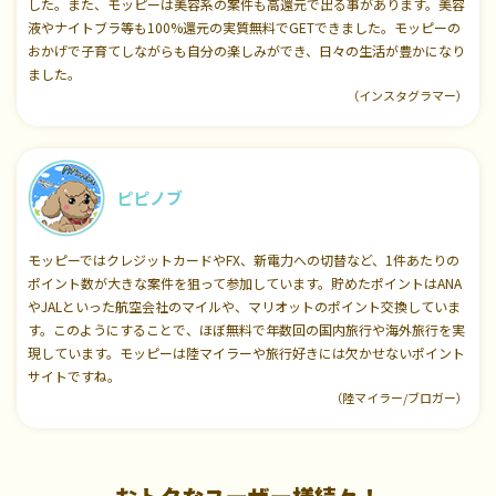
した。また、モッピーは美容系の案件も高還元で出る事があります。美容
液やナイトブラ等も100%還元の実質無料でGETできました。モッピーの
おかげで子育てしながらも自分の楽しみができ、日々の生活が豊かになり
ました。
（インスタグラマー）
ピピノブ
モッピーではクレジットカードやFX、新電力への切替など、1件あたりの
ポイント数が大きな案件を狙って参加しています。貯めたポイントはANA
やJALといった航空会社のマイルや、マリオットのポイント交換していま
す。このようにすることで、ほぼ無料で年数回の国内旅行や海外旅行を実
現しています。モッピーは陸マイラーや旅行好きには欠かせないポイント
サイトですね。
（陸マイラー/ブロガー）