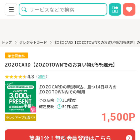
トップ
クレジットカード
ZOZOCARD【ZOZOTOWNでのお買い物が5%還元】
年会費無料
ZOZOCARD【ZOZOTOWNでのお買い物が5%還元】
4.8
（
25件
）
ZOZOCARDの新規申込、且つ14日以内の
ZOZOTOWN内での利用
予定反映
1日程度
確定反映
50日程度
1,500P
ランクアップ対象
簡単1分！無料会員登録はこちら