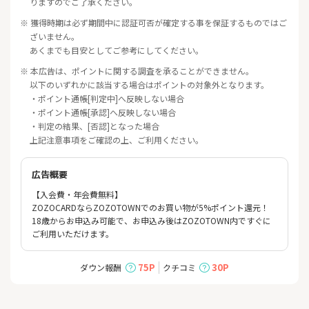
りますのでご了承ください。
※ 獲得時期は必ず期間中に認証可否が確定する事を保証するものではご
ざいません。
あくまでも目安としてご参考にしてください。
※ 本広告は、ポイントに関する調査を承ることができません。
以下のいずれかに該当する場合はポイントの対象外となります。
・ポイント通帳[判定中]へ反映しない場合
・ポイント通帳[承認]へ反映しない場合
・判定の結果、[否認]となった場合
上記注意事項をご確認の上、ご利用ください。
広告概要
【入会費・年会費無料】
ZOZOCARDならZOZOTOWNでのお買い物が5%ポイント還元！
18歳からお申込み可能で、お申込み後はZOZOTOWN内ですぐに
ご利用いただけます。
75P
30P
ダウン報酬
クチコミ