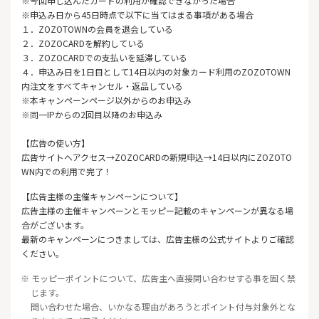
※今回申し込んだカードの利用が確認できなかった場合
※申込み日から45日時点で以下に当てはまる事項がある場合
１．ZOZOTOWNの会員を退会している
２．ZOZOCARDを解約している
３．ZOZOCARDでの支払いを延滞している
４．申込み日を1日目として14日以内の対象カード利用のZOZOTOWN
内注文をすべてキャンセル・返品している
※本キャンペーンページ以外からのお申込み
※同一IPからの2回目以降のお申込み
【広告の使い方】
広告サイトへアクセス→ZOZOCARDの新規申込→14日以内にZOZOTO
WN内での利用で完了！
【広告主様の主催キャンペーンについて】
広告主様の主催キャンペーンとモッピー記載のキャンペーンが異なる場
合がございます。
最新のキャンペーンにつきましては、広告主様の公式サイトよりご確認
ください。
※ モッピーポイントについて、広告主へ直接問い合わせする事を固く禁
じます。
問い合わせた場合、いかなる理由があろうとポイント付与対象外とな