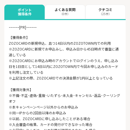
よくある質問
クチコミ
ポイント
獲得条件
（0件）
（25件）
ｰｰｰｰｰｰ[PR]ｰｰｰｰｰｰ
【獲得条件】
ZOZOCARDの新規申込、且つ14日以内のZOZOTOWN内での利用
※ZOZOCARDに新規でお申込みし、申込み日から45日時点で審査に通
過している
※ZOZOCARDにお申込み時のアカウントでログインのうえ、申し込み
日を1日目として14日以内にZOZOTOWN内で今回お申し込みのカード
を利用し注文している
※上記注文の際、ZOZOCARDでの決済金額が1円以上となっている
【獲得対象外】
※不備･不正･虚偽･重複･いたずら･未入金･キャンセル･返品･クーリング
オフ
※本キャンペーンページ以外からのお申込み
※同一IPからの2回目以降のお申込み
※以前、ZOZOCARDに申し込みしたことがある場合
※入会審査の結果、カードの発行ができなかった場合