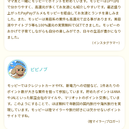
ママ友と一緒にモッピーでポイントを貯めています。モッピーは1P=1円
で分かりやすく、高還元が多くてお友達にも紹介しやすいです。最近盛り
上がったPayPayグルメもモッピーを経由してお友達とランチを楽しみま
した。また、モッピーは美容系の案件も高還元で出る事があります。美容
液やナイトブラ等も100%還元の実質無料でGETできました。モッピーの
おかげで子育てしながらも自分の楽しみができ、日々の生活が豊かになり
ました。
（インスタグラマー）
ピピノブ
モッピーではクレジットカードやFX、新電力への切替など、1件あたりの
ポイント数が大きな案件を狙って参加しています。貯めたポイントはANA
やJALといった航空会社のマイルや、マリオットのポイント交換していま
す。このようにすることで、ほぼ無料で年数回の国内旅行や海外旅行を実
現しています。モッピーは陸マイラーや旅行好きには欠かせないポイント
サイトですね。
（陸マイラー/ブロガー）