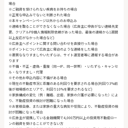
場合
※ご融資を受けられない疾病をお持ちの場合
※正常な申込みでないと判断された場合
※本キャンペーンページ以外からのお申込み
※連絡を取ることができなくなった場合（広告主に申告がない連絡先変
更、クリアルPB個人情報削除依頼があった場合、最後の連絡から1週間
以上反応がなかった場合など)
※広告主へポイントに関する問い合わせを直接行った場合
※ポイントについて広告主に脅迫のような連絡をした場合
※悪質ななりすましやいたずらは、サイト運営者等に通報する場合があ
ります
※不備・不正・虚偽・重複（同一IP、同一世帯）・いたずら・キャンセ
ル・なりすまし・代理
※その他お申込内容に不備がある場合
※現在の不動産市況と乖離のある利回りを要求される場合(利回り3%前
後が相場感のエリアで、利回り10%を要求されるなど)
※家族構成の変化（例：離婚、出産、家族の介護が必要になった）によ
り、不動産投資の検討が困難になった場合
※お客様自身、または家族の重大な病気や怪我により、不動産投資の検
討が困難になった場合
※広告主が提携している金融機関で4,000万円以上の投資用不動産ロー
ンの融資を受けることができない方