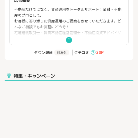
広告概要
不動産だけではなく、資産運用をトータルサポート！金融・不動
産のプロとして、
お客様に寄り添った資産運用のご提案をさせていただきます。ど
んなご相談でもお気軽にどうぞ！
宅地建物取引士・賃貸不動産経営管理士・不動産投資アドバイザ
ー等の不動産に関する有資格者の他、
公認会計士・税理士・ファイナンシャルプランナーなどお金のプ
ロも在籍しております。不動産投資だけではなく、
30P
ダウン報酬
クチコミ
対象外
資産形成のトータルプランニングも可能です。
特集・キャンペーン