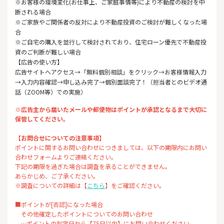
※お客様の環境変化(お仕事上、ご家庭事情等)により不動産の検討を中
断される場合
※ご家族やご関係者の反対により不動産投資のご検討が難しくなった場
合
※ご自宅の購入を並行して検討されており、住宅ローン優先で不動産投
資のご判断が難しい場合
【広告の使い方】
広告サイトへアクセス→「無料個別相談」をクリック→お客様情報入力
→入力内容確認→申し込み完了→個別面談完了！（担当者とのビデオ通
話（ZOOM等）での実施）
※広告主から届いたメールや郵便物はポイントが承認となるまで大切に
保管してください。
【お問合せについての注意事項】
ポイントに関するお問い合わせにつきましては、以下の期限内にお問い
合わせフォームよりご連絡ください。
下記の期限を過ぎた場合は調査を承ることができません。
あらかじめ、ご了承ください。
※調査についての詳細は【
こちら
】をご確認ください。
■ポイントが[否認]になった場合
その他確定したポイントについてのお問い合わせ
…ポイントの判定日から【75日以内】にお問い合わせください。