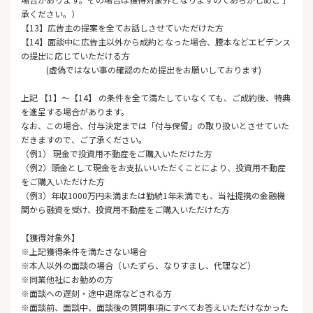
承ください。）
【13】広告主の提案を全てお話しさせていただけた方
【14】面談中に広告主以外から成約となった場合、謄本などエビデンス
の提出に応じていただける方
(虚偽ではない事の確認のため提出をお願いしております)
上記 【1】～【14】 の条件を全て満たしていなくても、ご成約後、特典
を進呈する場合があります。
なお、この場合、付与決定までは「付与保留」の取り扱いとさせていた
だきますので、ご了承ください。
（例1） 現金で投資用不動産をご購入いただけた方
（例2）頭金として現金をお支払いいただくことにより、投資用不動産
をご購入いただけた方
（例3）年収1000万円未満または勤続1年未満でも、当社提携の金融機
関から融資を受け、投資用不動産をご購入いただけた方
【獲得対象外】
※上記獲得条件を満たさない場合
※本人以外の面談の場合（いたずら、なりすまし、代理など）
※同業他社にお勤めの方
※面談への遅刻・途中退席などされる方
※面談前、面談中、面談後の質問事項にすべてお答えいただけなかった