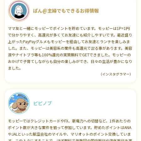
ぱん@主婦でもできるお得情報
ママ友と一緒にモッピーでポイントを貯めています。モッピーは1P=1円
で分かりやすく、高還元が多くてお友達にも紹介しやすいです。最近盛り
上がったPayPayグルメもモッピーを経由してお友達とランチを楽しみま
した。また、モッピーは美容系の案件も高還元で出る事があります。美容
液やナイトブラ等も100%還元の実質無料でGETできました。モッピーの
おかげで子育てしながらも自分の楽しみができ、日々の生活が豊かになり
ました。
（インスタグラマー）
ピピノブ
モッピーではクレジットカードやFX、新電力への切替など、1件あたりの
ポイント数が大きな案件を狙って参加しています。貯めたポイントはANA
やJALといった航空会社のマイルや、マリオットのポイント交換していま
す。このようにすることで、ほぼ無料で年数回の国内旅行や海外旅行を実