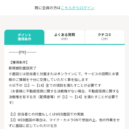
既に会員の方は
こちらからログイン
よくある質問
クチコミ
ポイント
獲得条件
（0件）
（2件）
ｰｰｰｰｰｰ[PR]ｰｰｰｰｰｰ
【獲得条件】
新規個別面談完了
※面談とは担当者と対面またはオンラインにて、サービスの説明とお客
様のご情報を十分に交換していただく事を指します
※以下の【1】～【14】全ての項目を満たすことが必要です
（お客様に不動産投資に関する決裁権がない場合、不動産投資に関する
決裁権を有する方（配偶者等）が【1】～【14】を満たすことが必要で
す）
【1】担当者との対面もしくはWEB面談での実施
【2】WEB面談の場合は、マイク・カメラONで参加の上、他の作業をせ
ずに面談に応じていただける方