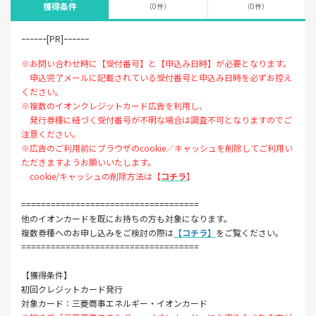
獲得条件
（0件）
（0件）
ｰｰｰｰｰｰ[PR]ｰｰｰｰｰｰ
※お問い合わせ時に【受付番号】と【申込み日時】が必要となります。
申込完了メールに記載されている受付番号と申込み日時を必ずお控え
ください。
※複数のイオンクレジットカード広告を利用し、
発行券種に紐づく受付番号が不明な場合は調査不可となりますのでご
注意ください。
※広告のご利用前にブラウザのcookie／キャッシュを削除してご利用い
ただきますようお願いいたします。
cookie/キャッシュの削除方法は【
コチラ
】
====================================
他のイオンカードを既にお持ちの方も対象になります。
複数券種へのお申し込みをご検討の際は
【コチラ】
をご覧ください。
====================================
【獲得条件】
初回クレジットカード発行
対象カード：三菱商事エネルギー・イオンカード