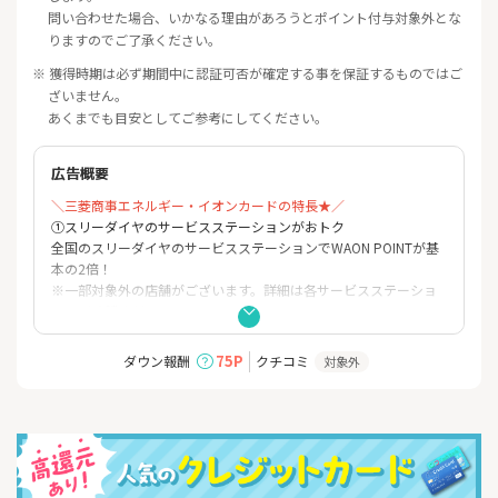
問い合わせた場合、いかなる理由があろうとポイント付与対象外とな
りますのでご了承ください。
※ 獲得時期は必ず期間中に認証可否が確定する事を保証するものではご
ざいません。
あくまでも目安としてご参考にしてください。
広告概要
＼三菱商事エネルギー・イオンカードの特長★／
①スリーダイヤのサービスステーションがおトク
全国のスリーダイヤのサービスステーションでWAON POINTが基
本の2倍！
※一部対象外の店舗がございます。詳細は各サービスステーショ
ンでご確認ください。
※「AEONCARD Wポイントデー」との併用はできません。
※基本とは、200円(税込)ごとに1ポイント 付与をさします。
75P
ダウン報酬
クチコミ
対象外
②WAON POINTをプレゼント!
もれなくWAON POINT500ポイント!