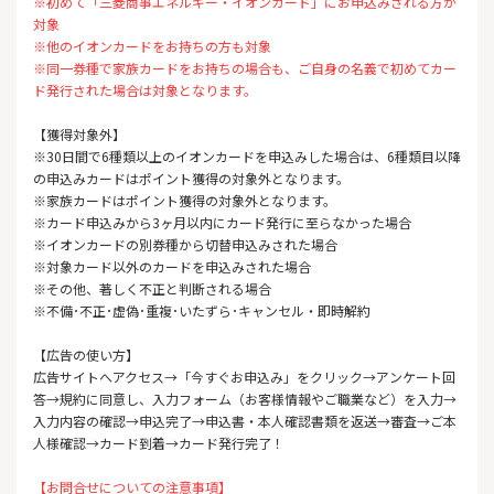
※初めて「三菱商事エネルギー・イオンカード」にお申込みされる方が
対象
※他のイオンカードをお持ちの方も対象
※同一券種で家族カードをお持ちの場合も、ご自身の名義で初めてカー
ド発行された場合は対象となります。
【獲得対象外】
※30日間で6種類以上のイオンカードを申込みした場合は、6種類目以降
の申込みカードはポイント獲得の対象外となります。
※家族カードはポイント獲得の対象外となります。
※カード申込みから3ヶ月以内にカード発行に至らなかった場合
※イオンカードの別券種から切替申込みされた場合
※対象カード以外のカードを申込みされた場合
※その他、著しく不正と判断される場合
※不備･不正･虚偽･重複･いたずら･キャンセル・即時解約
【広告の使い方】
広告サイトへアクセス→「今すぐお申込み」をクリック→アンケート回
答→規約に同意し、入力フォーム（お客様情報やご職業など）を入力→
入力内容の確認→申込完了→申込書・本人確認書類を返送→審査→ご本
人様確認→カード到着→カード発行完了！
【お問合せについての注意事項】