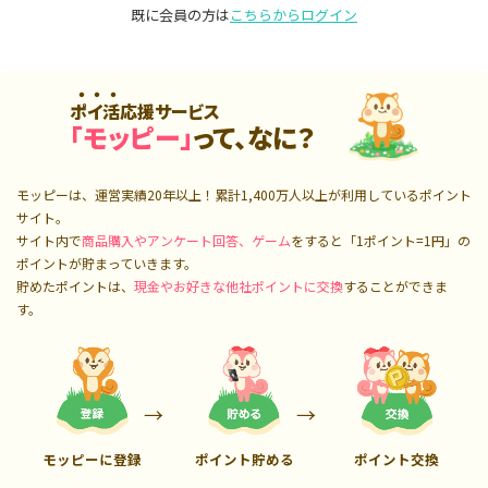
既に会員の方は
こちらからログイン
ポイ活応援サービス
「モッピー」
って、なに？
モッピーは、運営実績20年以上！累計
1,400万人
以上が利用しているポイント
サイト。
サイト内で
商品購入やアンケート回答、ゲーム
をすると「1ポイント=1円」の
ポイントが貯まっていきます。
貯めたポイントは、
現金やお好きな他社ポイントに交換
することができま
す。
モッピーに登録
ポイント貯める
ポイント交換