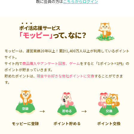
既に会員の方は
こちらからログイン
ポイ活応援サービス
「モッピー」
って、なに？
モッピーは、運営実績20年以上！累計
1,400万人
以上が利用しているポイント
サイト。
サイト内で
商品購入やアンケート回答、ゲーム
をすると「1ポイント=1円」の
ポイントが貯まっていきます。
貯めたポイントは、
現金やお好きな他社ポイントに交換
することができま
す。
モッピーに登録
ポイント貯める
ポイント交換