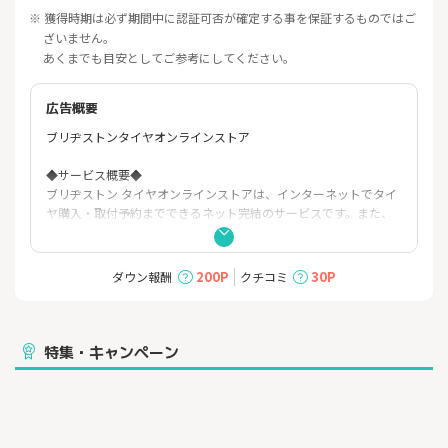
※ 獲得時期は必ず期間中に認証可否が確定する事を保証するものではご
ざいません。
あくまでも目安としてご参考にしてください。
広告概要
ブリヂストンタイヤオンラインストア
◆サービス概要◆
ブリヂストン タイヤオンラインストアは、インターネットでタイ
ヤ購入・取付予約までできるネット完結のサービスです。また、
mobox（モボックス）では新品タイヤ＋メンテナンス＋パンク補
償を、月額定額払いでご利用可能です。自分にあった買い方をお
選びいただけます。
200P
30P
ダウン報酬
クチコミ
◆セールスポイント◆
ブリヂストンの高品質・高性能なタイヤと安心の作業品質を備え
た、メーカー公式のオンラインストアです。
特集・キャンペーン
レビューや商品ページを見ながらタイヤを選ぶことができ、店舗
に行かずにタイヤを購入。購入したタイヤは取付店に直送される
ため、予約日時に店舗に行くだけで作業までの待ち時間がないな
ど、ネットで便利に購入できるサービスです。
タイヤ交換や安全点検等の作業は全国800店舗以上あるブリヂス