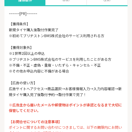
ｰｰｰｰｰｰ[PR]ｰｰｰｰｰｰ
【獲得条件】
新規タイヤ購入後取付作業完了
※初めてブリヂストンBMS株式会社のサービス利用される方
【獲得対象外】
※1世帯2回以上の申込
※ブリヂストンBMS株式会社のサービスを利用したことがある方
※不備・不正・虚偽・重複・いたずら・キャンセル・不正
※その他お申込内容に不備がある場合
【広告の使い方】
広告サイトへアクセス→商品選択→お客様情報入力→入力内容確認→新
規タイヤ購入完了後取付予約→取付作業で完了！
※広告主から届いたメールや郵便物はポイントが承認となるまで大切に
保管してください。
【お問合せについての注意事項】
ポイントに関するお問い合わせにつきましては、以下の期限内にお問い