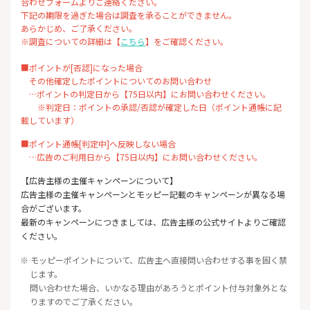
合わせフォームよりご連絡ください。
下記の期限を過ぎた場合は調査を承ることができません。
あらかじめ、ご了承ください。
※調査についての詳細は【
こちら
】をご確認ください。
■ポイントが[否認]になった場合
その他確定したポイントについてのお問い合わせ
…ポイントの判定日から【75日以内】にお問い合わせください。
※判定日：ポイントの承認/否認が確定した日（ポイント通帳に記
載しています）
■ポイント通帳[判定中]へ反映しない場合
…広告のご利用日から【75日以内】にお問い合わせください。
【広告主様の主催キャンペーンについて】
広告主様の主催キャンペーンとモッピー記載のキャンペーンが異なる場
合がございます。
最新のキャンペーンにつきましては、広告主様の公式サイトよりご確認
ください。
※ モッピーポイントについて、広告主へ直接問い合わせする事を固く禁
じます。
問い合わせた場合、いかなる理由があろうとポイント付与対象外とな
りますのでご了承ください。