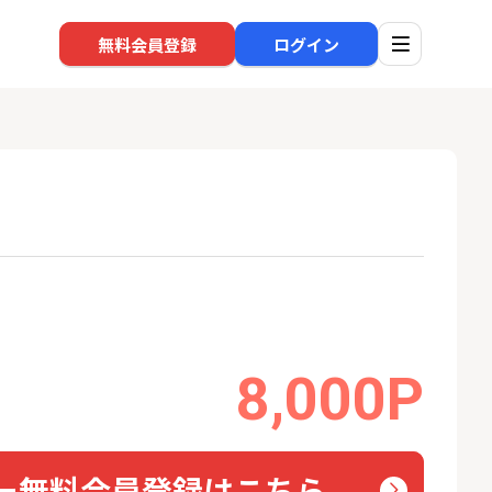
無料会員登録
ログイン
口座開設
回線
1
1
高還元中※三菱U
※過去最高※Alterna Bank
auひ
ト証券（旧：au
（オルタナバンク）1万円投
券）
資完了
16,000P
10,000P
8,000P
2
2
みずほ銀行 口座開設
ソフト
nk Li
18,000P
6,000P
3
3
ー無料会員登録はこちら
超還元※楽天証
【合計8,000P】楽天銀行 口
NUR