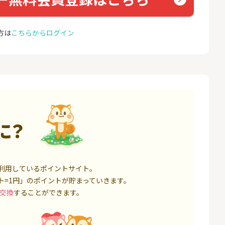
座開設
ョン）
17,000P
1,500P
方は
こちらからログイン
4
4
BI証券（新規口
【親権者さまの代理申込専
グロー
000円以上入金）
用】三井住友銀行Oliveお子
さま用口座
25,000P
4,400P
5
5
券★100円から
SBI新生銀行「口座開設」
GMO
（キャ
8,500P
1,500P
6
6
に？
定拠出年金 iDeC
GMOあおぞらネット銀行【
＜1ギ
法人口座開設】
ト×ド
6,000P
20,100P
7
7
回りファンド(
【超還元】SBI証券(新規総
Yステ
利用しているポイントサイト。
投資完了)
合口座開設+NISA口座開設)
ト=1円」のポイントが貯まっていきます。
85,000P
7,500P
交換
することができます。
8
8
回りファンド(
※過去最高20,000P！※【三
お名前
完了)
井住友銀行】法人ネット口
座 Trunk