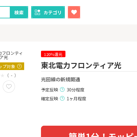
検索
カテゴリ
120％還元
東北電力フロンティア光
ップ対象
クレカ
証券
（ - ）
光回線の新規開通
1
1
！】U-NE
【過去最高還元】三菱ＵＦ
※15日まで
試し]
Ｊカード【最大42,000円相
FJ eスマー
予定反映
30分程度
当】
カブコム証
2,000P
12,000P
確定反映
1ヶ月程度
2
2
ニメストア
【超還元】エポスカード【
IG証券
最短4日付与】
800P
12,000P
3
3
簡単1分！モッピ
Tトレンド
【超還元！】ライフカード
※土日限定