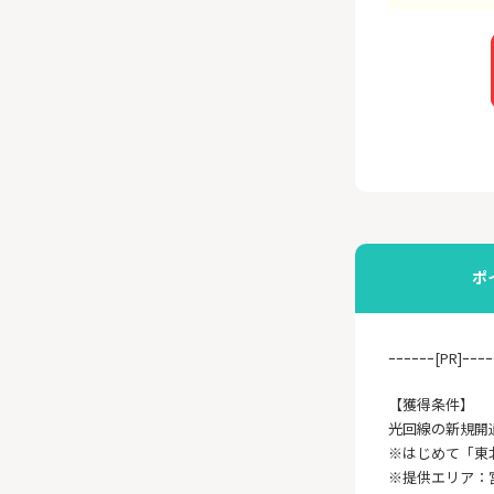
ポ
ｰｰｰｰｰｰ[PR]ｰｰｰｰ
【獲得条件】
光回線の新規開
※はじめて「東
※提供エリア：