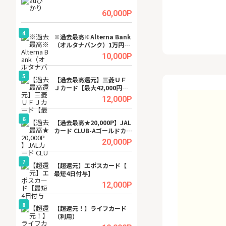
ビジネスツール導
高還元中※
.5%
60,000P
4
4
a（
※過去最高※Alterna Bank
※還元UP※ヴィ
（オルタナバンク）1万円投
ーカー【女性のた
資完了
ターサイト】
.5%
10,000P
5
5
行）
【過去最高還元】三菱ＵＦ
【還元UP中】Fun
Ｊカード【最大42,000円相
ンズ)【無料投資
当】
.0%
12,000P
6
6
tel
【過去最高★20,000P】JAL
【無料即550P】D
カード CLUB-Aゴールドカー
無料トライアル）
ド/CLUB-Aカード（VISA）
.0%
20,000P
7
7
【超還元】エポスカード【
【無料アンケート
最短4日付与】
15歳〜29歳のみ
ンサイト
.0%
12,000P
8
8
ワクワ
【超還元！】ライフカード
GFS無料特別講座
ャ
（利用）
聴）