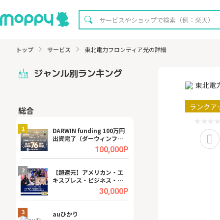
トップ
サービス
東北電力フロンティア光の詳細
ジャンル別ランキング
ランクア
総合
無料
1
1
DARWIN funding 100万円
【8/16まで超還元
出資完了（ダーウィンファ
XT[31日間無料お
ンディング）
.0%
100,000P
2
2
宿予
【超還元】アメリカン・エ
【無料即P】dア
キスプレス・ビジネス・ゴ
【31日間無料】
ールド・カード
.0%
30,000P
3
3
ング
auひかり
【リピートOK】I