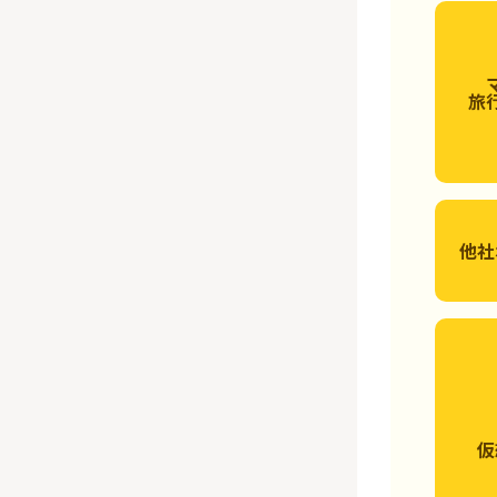
旅
他社
仮