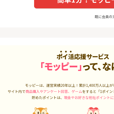
入診断※
（利用）
券
5,000P
10,000P
既に会員の
4
4
ーナスウォ
超還元☆JCB CARD W/JCB
【超還元】S
めのモニ
CARD W plus L(39歳以下限
座開設+50,
定)
14,000P
14,000P
5
5
ds(ファ
【合計最大18,700円相当！
マネックス証
家登録】
】楽天カード【JCBキャンペ
取引可能★
ーン実施中】
2,500P
10,000P
ポイ活応援サービス
6
6
「モッピー」
って、な
MM TV（
【超還元】JAL普通カード(
SBI証券 確
Master限定)
o
550P
10,000P
7
7
3回回答（
【過去最高★20,000P】JAL
日産証券の利
モッピーは、運営実績20年以上！累計
1,400万人
以上が
）】楽天イ
カード CLUB-Aゴールドカー
1,000万円
サイト内で
商品購入やアンケート回答、ゲーム
をすると「1ポイン
ド/CLUB-Aカード（VISA）
700P
20,000P
貯めたポイントは、
現金やお好きな他社ポイントに
8
8
（動画視
JALカード(VISA) navi 【学
日産証券の利
生専用】
500万円投資