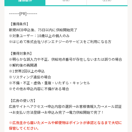
ｰｰｰｰｰｰ[PR]ｰｰｰｰｰｰ
【獲得条件】
新規WEB申込後、75日以内に供給開始完了
※対象ユーザー：18歳以上の個人のみ
※はじめて株式会社リボンエナジーのサービスをご利用になる方
【獲得対象外】
※明らかな誤入力や不正、供給地点番号が存在しないまたは誤りの場合
※解約後の再開通
※1世帯2回以上の申込
※リスティング違反の場合
※不備・不正・虚偽・重複・いたずら・キャンセル
※その他お申込内容に不備がある場合
【広告の使い方】
広告サイトへアクセス→申込内容の選択→お客様情報入力→メール認証
→お支払い方法登録→お申込み完了→電力供給開始で完了！
※広告主から届いたメールや郵便物はポイントが承認となるまで大切に
保管してください。