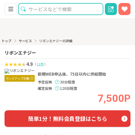
トップ
サービス
リボンエナジーの詳細
リボンエナジー
4.9
（
11件
）
新規WEB申込後、75日以内に供給開始
ランクアップ対象
予定反映
30分程度
確定反映
120日程度
7,500P
簡単1分！無料会員登録はこちら