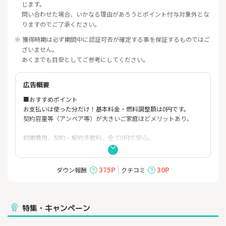
じます。
問い合わせた場合、いかなる理由があろうとポイント付与対象外とな
りますのでご了承ください。
※ 獲得時期は必ず期間中に認証可否が確定する事を保証するものではご
ざいません。
あくまでも目安としてご参考にしてください。
広告概要
■おすすめポイント
お支払いは使った分だけ！基本料金・燃料調整額は0円です。
契約容量等（アンペア等）が大きいご家庭ほどメリットあり。
初期費用、契約・解約手数料、全て0円で安心。
現在契約中の電力会社への解約手続きも不要です。
お住まいやライフスタイルに応じた多様な割引をご用意。
375P
30P
ダウン報酬
クチコミ
マイページで安い時間帯をチェックし、時間を選んでおトクに電
気をご利用可能。
特集・キャンペーン