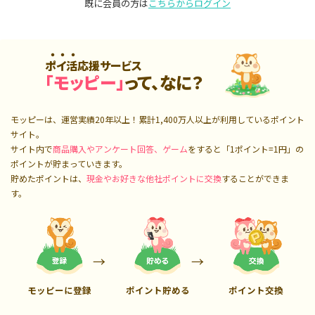
既に会員の方は
こちらからログイン
ポイ活応援サービス
「モッピー」
って、なに？
モッピーは、運営実績20年以上！累計
1,400万人
以上が利用しているポイント
サイト。
サイト内で
商品購入やアンケート回答、ゲーム
をすると「1ポイント=1円」の
ポイントが貯まっていきます。
貯めたポイントは、
現金やお好きな他社ポイントに交換
することができま
す。
モッピーに登録
ポイント貯める
ポイント交換